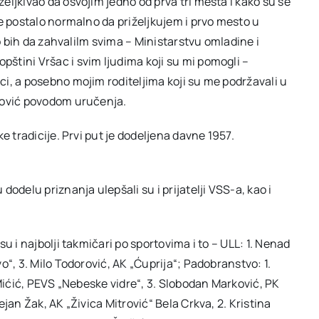
ljkivao da osvojim jedno od prva tri mesta i kako su se
e postalo normalno da priželjkujem i prvo mesto u
eo bih da zahvalilm svima – Ministarstvu omladine i
tini Vršac i svim ljudima koji su mi pomogli –
i, a posebno mojim roditeljima koji su me podržavali u
ković povodom uručenja.
e tradicije. Prvi put je dodeljena davne 1957.
odelu priznanja ulepšali su i prijatelji VSS-a, kao i
u i najbolji takmičari po sportovima i to – ULL: 1. Nenad
“, 3. Milo Todorović, AK „Ćuprija“; Padobranstvo: 1.
 Mićić, PEVS „Nebeske vidre“, 3. Slobodan Marković, PK
jan Žak, AK „Živica Mitrović“ Bela Crkva, 2. Kristina