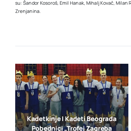
su: Šandor Kosoroš, Emil Hanak, Mihalj Kovač, Milan 
Zrenjanina.
Kadetkinje I Kadeti Beograda
Pobednici „trofej Zagreba