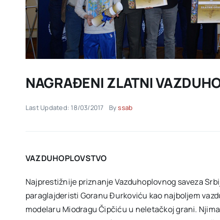
NAGRAĐENI ZLATNI VAZDUH
Last Updated: 18/03/2017
By
ssab
VAZDUHOPLOVSTVO
Najprestižnije priznanje Vazduhoplovnog saveza Srbije
paraglajderisti Goranu Đurkoviću kao najboljem vazdu
modelaru Miodragu Čipčiću u neletačkoj grani. Njima 