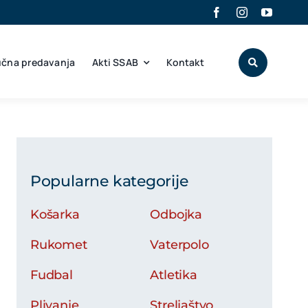
učna predavanja
Akti SSAB
Kontakt
Popularne kategorije
Košarka
Odbojka
Rukomet
Vaterpolo
Fudbal
Atletika
Plivanje
Streljaštvo