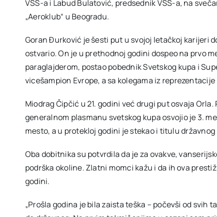
VSS-a i Labud Bulatović, predsednik VSS-a, na svečan
„Aeroklub“ u Beogradu.
Goran Đurković je šesti put u svojoj letačkoj karijeri d
ostvario. On je u prethodnoj godini dospeo na prvo me
paraglajderom, postao pobednik Svetskog kupa i Super
vicešampion Evrope, a sa kolegama iz reprezentacije 
Miodrag Čipčić u 21. godini već drugi put osvaja Orla. 
generalnom plasmanu svetskog kupa osvojio je 3. mest
mesto, a u protekloj godini je stekao i titulu državnog
Oba dobitnika su potvrdila da je za ovakve, vanserijsk
podrška okoline. Zlatni momci kažu i da ih ova prest
godini.
„Prošla godina je bila zaista teška – počevši od svih