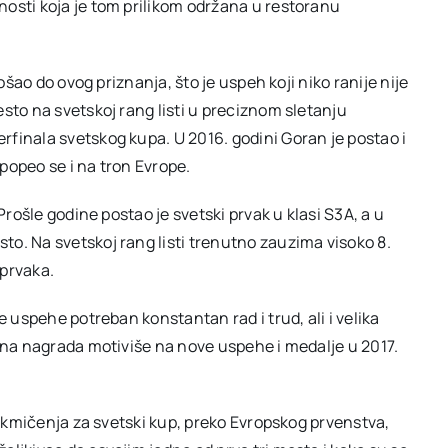
osti koja je tom prilikom održana u restoranu
ošao do ovog priznanja, što je uspeh koji niko ranije nije
sto na svetskoj rang listi u preciznom sletanju
finala svetskog kupa. U 2016. godini Goran je postao i
popeo se i na tron Evrope.
Prošle godine postao je svetski prvak u klasi S3A, a u
o. Na svetskoj rang listi trenutno zauzima visoko 8.
 prvaka.
e uspehe potreban konstantan rad i trud, ali i velika
ižna nagrada motiviše na nove uspehe i medalje u 2017.
 takmičenja za svetski kup, preko Evropskog prvenstva,