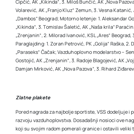
Čipčić, AK „Kikinda“, 3. Miloš Bunčić, AK „Nova Pazova“
Volarević, AK „Franjo Kluz“ Zemun, 3. Vesna Katanić, 
„Dambos“ Beograd; Motorno letenje: 1. Aleksandar God
„Kikinda“, 3. Tomislav Šaletić, AK „Naša krila“ Paraći
„Zrenjanin“, 2. Milorad Ivanović, KSL „Ares“ Beograd,
Paraglajding: 1. Zoran Petrović, PK „Golija“ Raška, 2.
„Paraseks“ Čačak; Vazduhoplovno modelarstvo – Senior
Gostojić, AK „Zrenjanin“, 3. Radoje Blagojević, AK „Vojk
Damjan Mirković, AK „Nova Pazova“, 3. Rihard Ziđare
Zlatne plakete
Pored nagrada za najbolje sportiste, VSS dodeljuje i 
razvoju vazduhoplovstva. Dosadašnji nosioci ove nagrad
koji su svojim radom pomerali granice i ostavili veli