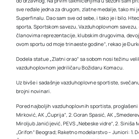
do državnog. Na prvim takmičenjima u sezoni sam priže
sve ređale jedna za drugom, zlatne medalje, tako mi j
Superfinalu. Dao sam sve od sebe, i tako je i bilo. Ht
sporta, Sportskom savezu, Vazduhoplovnom savezu, opš
članovima reprezentacije, klubskim drugovima, devojc
ovom sportu od moje trinaeste godine“, rekao je Đur
Dodela statue „Zlatni orao“ sa sobom nosi težinu velik
vazduhoplovnom jedriličaru Božidaru Komacu.
Uz bivše i sadašnje vazduhoplovne sportiste, svečanu d
brojni novinari.
Pored najboljih vazduhoplovnih sportista, proglašeni s
Mirković, AK „Ćuprija“, 2. Goran Spasić, AK „Smederevo
Miroljub Janićijević, PEVS „Nebeske vidre“, 2. Siniša
„Grifon“ Beograd; Raketno modelarstvo – Juniori: 1. De