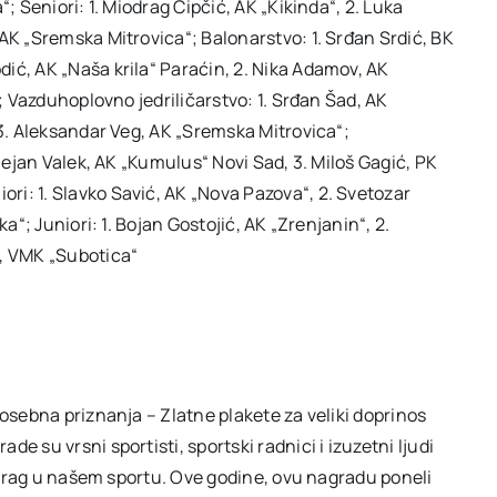
; Seniori: 1. Miodrag Čipčić, AK „Kikinda“, 2. Luka
AK „Sremska Mitrovica“; Balonarstvo: 1. Srđan Srdić, BK
ić, AK „Naša krila“ Paraćin, 2. Nika Adamov, AK
n; Vazduhoplovno jedriličarstvo: 1. Srđan Šad, AK
 3. Aleksandar Veg, AK „Sremska Mitrovica“;
 Dejan Valek, AK „Kumulus“ Novi Sad, 3. Miloš Gagić, PK
i: 1. Slavko Savić, AK „Nova Pazova“, 2. Svetozar
a“; Juniori: 1. Bojan Gostojić, AK „Zrenjanin“, 2.
v, VMK „Subotica“
posebna priznanja – Zlatne plakete za veliki doprinos
e su vrsni sportisti, sportski radnici i izuzetni ljudi
ki trag u našem sportu. Ove godine, ovu nagradu poneli