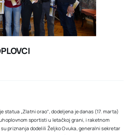
OPLOVCI
 statua „Zlatni orao“, dodeljena je danas (17. marta)
hoplovnom sportisti u letačkoj grani, i raketnom
su priznanja dodelili Željko Ovuka, generalni sekretar