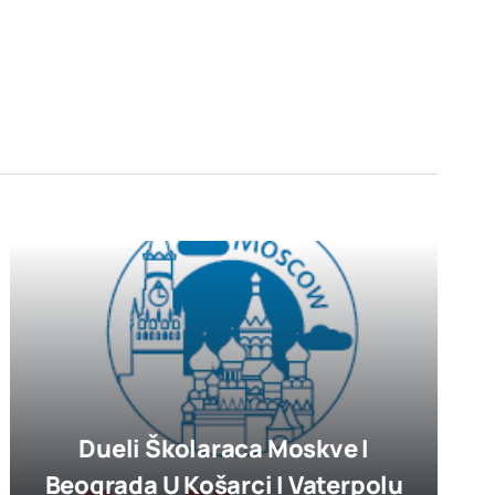
Dueli Školaraca Moskve I
Beograda U Košarci I Vaterpolu