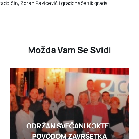
Radojčin, Zoran Pavićević i gradonačenik grada
Možda Vam Se Svidi
ODRŽAN SVEČANI KOKTEL
POVODOM ZAVRŠETKA