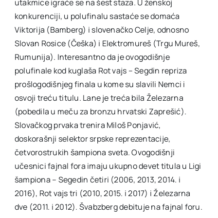
utakmice igraće se na šest staza. U ženskoj
konkurenciji, u polufinalu sastaće se domaća
Viktorija (Bamberg) i slovenačko Celje, odnosno
Slovan Rosice (Češka) i Elektromureš (Trgu Mureš,
Rumunija). Interesantno da je ovogodišnje
polufinale kod kuglaša Rot vajs – Segdin repriza
prošlogodišnjeg finala u kome su slavili Nemci i
osvoji treću titulu. Lane je treća bila Železarna
(pobedila u meču za bronzu hrvatski Zaprešić).
Slovačkog prvaka trenira Miloš Ponjavić,
doskorašnji selektor srpske reprezentacije,
četvorostrukih šampiona sveta. Ovogodišnji
učesnici fajnal fora imaju ukupno devet titula u Ligi
šampiona – Segedin četiri (2006, 2013, 2014. i
2016), Rot vajs tri (2010, 2015. i 2017) i Železarna
dve (2011. i 2012). Švabzberg debituje na fajnal foru.