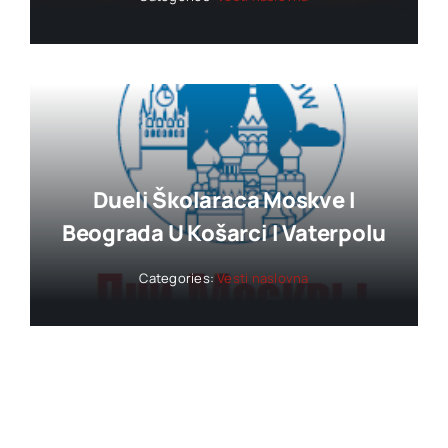
Dueli Školaraca Moskve I
Beograda U Košarci I Vaterpolu
Categories:
Vesti naslovna