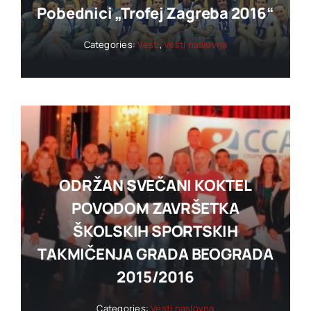
Pobednici „trofej Zagreba 2016“
Categories:
Vesti
,
Vesti naslovna
ODRŽAN SVEČANI KOKTEL
POVODOM ZAVRŠETKA
ŠKOLSKIH SPORTSKIH
TAKMIČENJA GRADA BEOGRADA
2015/2016
Categories:
Vesti naslovna