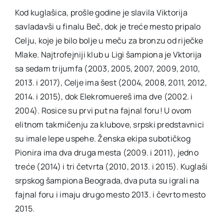
Kod kuglašica, prošle godine je slavila Viktorija
savladavši u finalu Beč, dok je treće mesto pripalo
Celju, koje je bilo bolje u meču za bronzu od riječke
Mlake. Najtrofejniji klub u Ligi šampiona je Vktorija
sa sedam trijumfa (2003, 2005, 2007, 2009, 2010,
2013. i 2017), Celje ima šest (2004, 2008, 2011, 2012,
2014. i 2015), dok Elekromuereš ima dve (2002. i
2004). Rosice su prvi put na fajnal foru! U ovom
elitnom takmičenju za klubove, srpski predstavnici
su imale lepe uspehe. Ženska ekipa subotičkog
Pionira ima dva druga mesta (2009. i 2011), jedno
treće (2014) i tri četvrta (2010, 2013. i 2015). Kuglaši
srpskog šampiona Beograda, dva puta su igrali na
fajnal foru i imaju drugo mesto 2013. i čevrto mesto
2015.