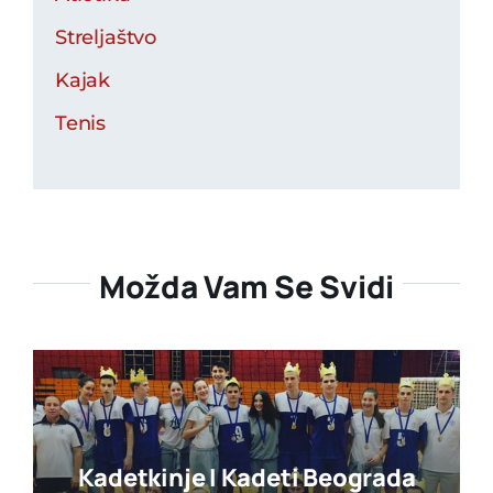
Streljaštvo
Kajak
Tenis
Možda Vam Se Svidi
Kadetkinje I Kadeti Beograda