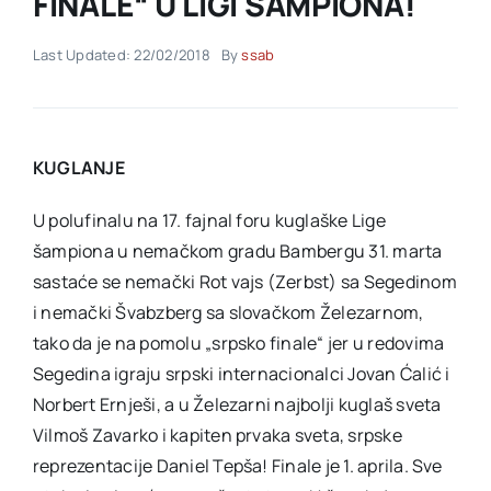
FINALE“ U LIGI ŠAMPIONA!
Last Updated: 22/02/2018
By
ssab
Akti SSAB
Kontakt
KUGLANJE
U polufinalu na 17. fajnal foru kuglaške Lige
šampiona u nemačkom gradu Bambergu 31. marta
sastaće se nemački Rot vajs (Zerbst) sa Segedinom
i nemački Švabzberg sa slovačkom Železarnom,
tako da je na pomolu „srpsko finale“ jer u redovima
Segedina igraju srpski internacionalci Jovan Ćalić i
Norbert Ernješi, a u Železarni najbolji kuglaš sveta
Vilmoš Zavarko i kapiten prvaka sveta, srpske
reprezentacije Daniel Tepša! Finale je 1. aprila. Sve