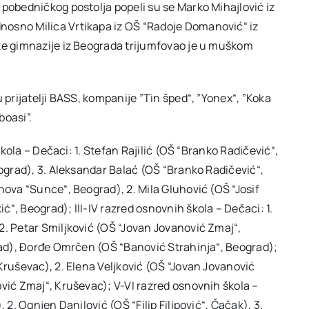
 pobedničkog postolja popeli su se Marko Mihajlović iz
nosno Milica Vrtikapa iz OŠ “Radoje Domanović“ iz
ske gimnazije iz Beograda trijumfovao je u muškom
 prijatelji BASS, kompanije ”Tin šped“, ”Yonex“, ”Koka
boasi”.
škola – Dečaci: 1. Stefan Rajilić (OŠ “Branko Radičević“,
eograd), 3. Aleksandar Balać (OŠ “Branko Radičević“,
nova “Sunce“, Beograd), 2. Mila Gluhović (OŠ “Josif
“, Beograd); III-IV razred osnovnih škola – Dečaci: 1.
2. Petar Smiljković (OŠ “Jovan Jovanović Zmaj“,
grad), Đorđe Omrčen (OŠ “Banović Strahinja“, Beograd);
Kruševac), 2. Elena Veljković (OŠ “Jovan Jovanović
ović Zmaj“, Kruševac); V-VI razred osnovnih škola –
 2. Ognjen Danilović (OŠ “Filip Filipović“, Čačak), 3.