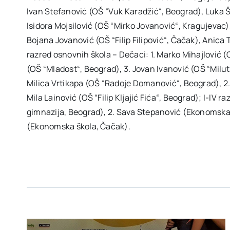
Ivan Stefanović (OŠ “Vuk Karadžić“, Beograd), Luka Šu
Isidora Mojsilović (OŠ “Mirko Jovanović“, Kragujevac)
Bojana Jovanović (OŠ “Filip Filipović“, Čačak), Anica 
razred osnovnih škola – Dečaci: 1. Marko Mihajlović (
(OŠ “Mladost“, Beograd), 3. Jovan Ivanović (OŠ “Miluti
Milica Vrtikapa (OŠ “Radoje Domanović“, Beograd), 2. 
Mila Lainović (OŠ “Filip Kljajić Fića“, Beograd); I-IV r
gimnazija, Beograd), 2. Sava Stepanović (Ekonomska 
(Ekonomska škola, Čačak).