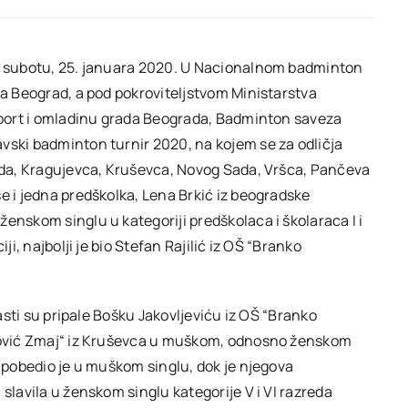
 u subotu, 25. januara 2020. U Nacionalnom badminton
ba Beograd, a pod pokroviteljstvom Ministarstva
 sport i omladinu grada Beograda, Badminton saveza
vski badminton turnir 2020, na kojem se za odličja
rada, Kragujevca, Kruševca, Novog Sada, Vršca, Pančeva
e i jedna predškolka, Lena Brkić iz beogradske
enskom singlu u kategoriji predškolaca i školaraca I i
ji, najbolji je bio Stefan Rajilić iz OŠ “Branko
časti su pripale Bošku Jakovljeviću iz OŠ “Branko
anović Zmaj“ iz Kruševca u muškom, odnosno ženskom
a pobedio je u muškom singlu, dok je njegova
slavila u ženskom singlu kategorije V i VI razreda