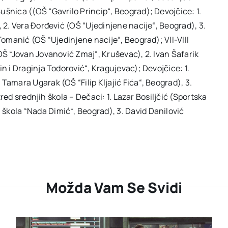
šnica ((OŠ “Gavrilo Princip“, Beograd); Devojčice: 1.
, 2. Vera Đorđević (OŠ “Ujedinjene nacije“, Beograd), 3.
Tomanić (OŠ “Ujedinjene nacije“, Beograd); VII-VIII
OŠ “Jovan Jovanović Zmaj“, Kruševac), 2. Ivan Šafarik
n i Draginja Todorović“, Kragujevac); Devojčice: 1.
Tamara Ugarak (OŠ “Filip Kljajić Fića“, Beograd), 3.
azred srednjih škola – Dečaci: 1. Lazar Bosiljčić (Sportska
škola “Nada Dimić“, Beograd), 3. David Danilović
Možda Vam Se Svidi