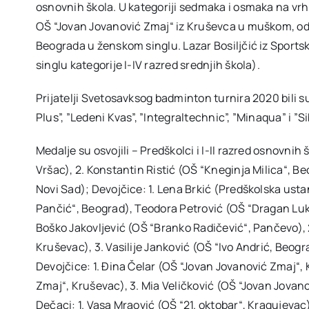
osnovnih škola. U kategoriji sedmaka i osmaka na vrh
OŠ “Jovan Jovanović Zmaj“ iz Kruševca u muškom, od
Beograda u ženskom singlu. Lazar Bosiljčić iz Sport
singlu kategorije I-IV razred srednjih škola).
Prijatelji Svetosavksog badminton turnira 2020 bili su
Plus”, ”Ledeni Kvas”, ”Integraltechnic”, ”Minaqua” i ”Si
Medalje su osvojili – Predškolci i I-II razred osnovnih 
Vršac), 2. Konstantin Ristić (OŠ “Kneginja Milica“, B
Novi Sad); Devojčice: 1. Lena Brkić (Predškolska usta
Pančić“, Beograd), Teodora Petrović (OŠ “Dragan Lukić
Boško Jakovljević (OŠ “Branko Radičević“, Pančevo), 
Kruševac), 3. Vasilije Janković (OŠ “Ivo Andrić, Beo
Devojčice: 1. Đina Čelar (OŠ “Jovan Jovanović Zmaj“, 
Zmaj“, Kruševac), 3. Mia Veličković (OŠ “Jovan Jovan
Dečaci: 1. Vasa Mraović (OŠ “21. oktobar“, Kragujevac),