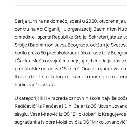
Serija turnira na domaćoj sceni u 2020. otvorena je
centru na Adi Ciganliji, u organizaciji Badminton klu
omladine i sporta Republike Srbije, Sekretarijata za
Srbije i Badminton savez Beograda, održan je Svetosa
borilo preko 50 predškolaraca i školaraca iz iz Beog
i Čačka. Među osvojačima najsjajnijih medalja našla s
predškolske ustanove “Sunce“. Ona je trijumfovala u ž
II razreda. U istoj kategoriji, samo u muškoj konkurenci
Radičević“ iz Vršca.
U kategoriji III i IV razreda osnovnih škola najviše po
Radičević“ iz Pančeva i Đini Čelar iz OŠ “Jovan Jov
singlu. Vasa Mraović iz OŠ “21. oktobar“ iz Kragujevc
sugrađanka Isidora Mojsilović iz OŠ “Mirko Jovanović“ 