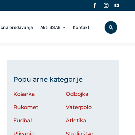
učna predavanja
Akti SSAB
Kontakt
Popularne kategorije
Košarka
Odbojka
Rukomet
Vaterpolo
Fudbal
Atletika
Plivanje
Streljaštvo