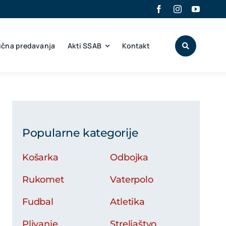
učna predavanja
Akti SSAB
Kontakt
Popularne kategorije
Košarka
Odbojka
Rukomet
Vaterpolo
Fudbal
Atletika
Plivanje
Streljaštvo