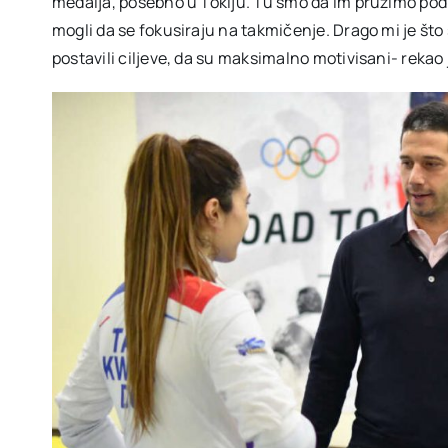
medalja, posebno u Tokiju. Tu smo da im pružimo podr
mogli da se fokusiraju na takmičenje. Drago mi je što 
postavili ciljeve, da su maksimalno motivisani- rekao 