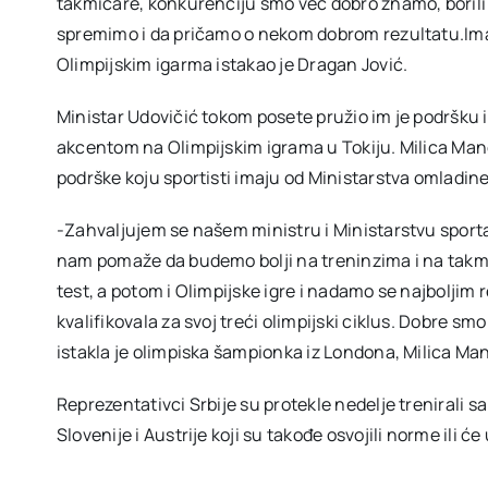
takmičare, konkurenciju smo već dobro znamo, borili
spremimo i da pričamo o nekom dobrom rezultatu.Imam
Olimpijskim igarma istakao je Dragan Jović.
Ministar Udovičić tokom posete pružio im je podršku
akcentom na Olimpijskim igrama u Tokiju. Milica Mand
podrške koju sportisti imaju od Ministarstva omladine 
-Zahvaljujem se našem ministru i Ministarstvu sporta 
nam pomaže da budemo bolji na treninzima i na tak
test, a potom i Olimpijske igre i nadamo se najbolji
kvalifikovala za svoj treći olimpijski ciklus. Dobre sm
istakla je olimpiska šampionka iz Londona, Milica Man
Reprezentativci Srbije su protekle nedelje trenirali s
Slovenije i Austrije koji su takođe osvojili norme ili 