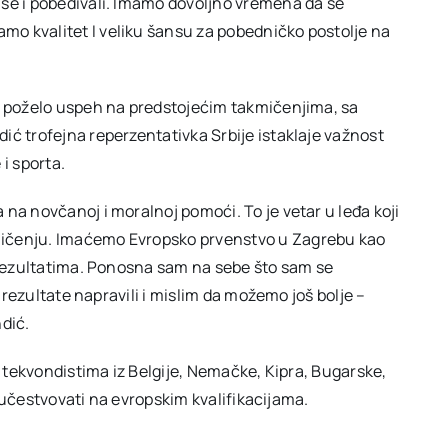
 se i pobeđivali. Imamo dovoljno vremena da se
o kvalitet I veliku šansu za pobedničko postolje na
 i poželo uspeh na predstojećim takmičenjima, sa
ić trofejna reperzentativka Srbije istaklaje važnost
i sporta.
na novčanoj i moralnoj pomoći. To je vetar u leđa koji
mičenju. Imaćemo Evropsko prvenstvo u Zagrebu kao
m rezultatima. Ponosna sam na sebe što sam se
o rezultate napravili i mislim da možemo još bolje –
dić.
a tekvondistima iz Belgije, Nemačke, Kipra, Bugarske,
će učestvovati na evropskim kvalifikacijama.