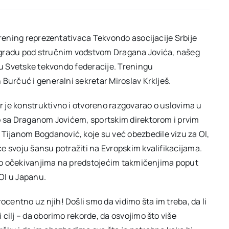
trening reprezentativaca Tekvondo asocijacije Srbije
ogradu pod stručnim vođstvom Dragana Jovića, našeg
oru Svetske tekvondo federacije. Treningu
Burčuć i generalni sekretar Miroslav Krklješ.
 je konstruktivno i otvoreno razgovarao o uslovima u
ao sa Draganom Jovićem, sportskim direktorom i prvim
ijanom Bogdanović, koje su već obezbedile vizu za OI,
e svoju šansu potražiti na Evropskim kvalifikacijama.
 i o očekivanjima na predstojećim takmičenjima poput
OI u Japanu.
entno uz njih! Došli smo da vidimo šta im treba, da li
cilj – da oborimo rekorde, da osvojimo što više