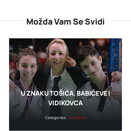
Možda Vam Se Svidi
U ZNAKU TOŠIĆA, BABIĆEVE I
VIDIKOVCA
Categories:
Tekvondo