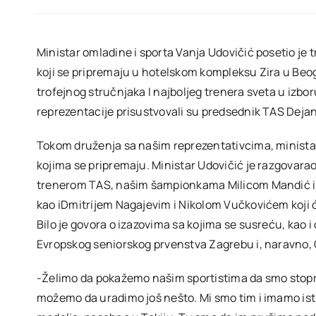
Ministar omladine i sporta Vanja Udovičić posetio je 
koji se pripremaju u hotelskom kompleksu Zira u Be
trofejnog stručnjaka I najboljeg trenera sveta u izb
reprezentacije prisustvovali su predsednik TAS Dejan 
Tokom druženja sa našim reprezentativcima, ministar
kojima se pripremaju. Ministar Udovičić je razgovar
trenerom TAS, našim šampionkama Milicom Mandić i T
kao iDmitrijem Nagajevim i Nikolom Vučkovićem koji ć
Bilo je govora o izazovima sa kojima se susreću, kao
Evropskog seniorskog prvenstva Zagrebu i, naravno, 
-Želimo da pokažemo našim sportistima da smo stoproc
možemo da uradimo još nešto. Mi smo tim i imamo isti 