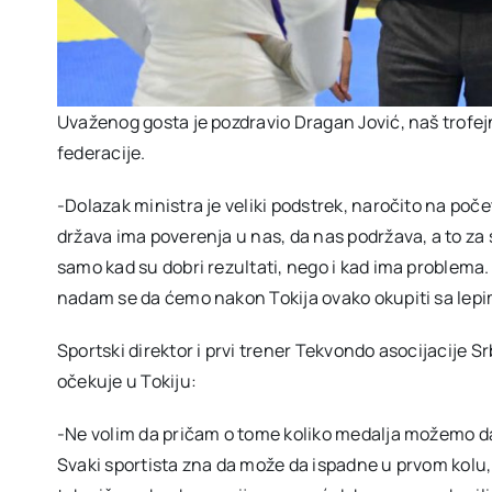
Uvaženog gosta je pozdravio Dragan Jović, naš trofejn
federacije.
-Dolazak ministra je veliki podstrek, naročito na poče
država ima poverenja u nas, da nas podržava, a to za
samo kad su dobri rezultati, nego i kad ima problema.
nadam se da ćemo nakon Tokija ovako okupiti sa lep
Sportski direktor i prvi trener Tekvondo asocijacije Sr
očekuje u Tokiju:
-Ne volim da pričam o tome koliko medalja možemo da
Svaki sportista zna da može da ispadne u prvom kolu, 