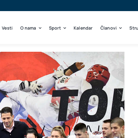
Vesti
O nama
Sport
Kalendar
Članovi
Str