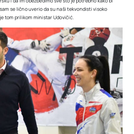
šku i da im obezbedimo sve što je potrebno kako bi
sam se lično uverio da su naši tekvondisti visoko
je tom prilikom ministar Udovičić.