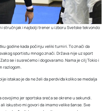
i stručnjak i najbolji trener u izboru Svetske tekvondo
tku godine kada počinju veliki turniri. To znači da
 svakog sportistu mnogo znači. Država nije uz sport
 Zato se i susrećemo i dogovaramo. Nama je cilj Tokio i
im razlogom.
bije istakao je da ne želi da perdviđa koliko se medalja
 osvojimo jer sportska sreća se okrene u sekundi.
ali iskustvo mi govori da imamo velike šanse. Sve