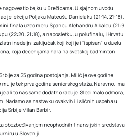
je nagovestio bajku u Brežicama. U sjajnom uvodu
ao je lekciju Poljaku Mateušu Danielaku (21:14, 21:18).
 osmini finala uzeo meru Špancu Alehandru Alkaleu (21:9,
u (22:20, 21:18), a naposletku, u polufinalu, i Hrvatu
latni nedeljni zaključak koji koji je i “ispisan“ u duelu
ona, koja decenijama hara na svetskoj badminton
bije za 25 godina postojanja. Milić je ove godine
o mu je tek prva godina seniorskog staža. Naravno, ima
uje ali to nas samo dodatno raduje. Sledi malo odmora,
 Nadamo se nastavku ovakvih ili sličnih uspeha u
ja Srbije Milan Barbir.
orta obezbeđivanjem neophodnih finansijskih sredstava
rniru u Sloveniji.