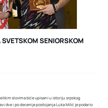
NA SVETSKOM SENIORSKOM
likim slovima biće upisani u istoriju srpskog
i dve i po decenije postojanja Luka Milić je podario