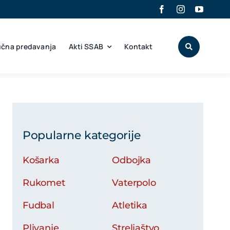
učna predavanja
Akti SSAB
Kontakt
Popularne kategorije
Košarka
Odbojka
Rukomet
Vaterpolo
Fudbal
Atletika
Plivanje
Streljaštvo