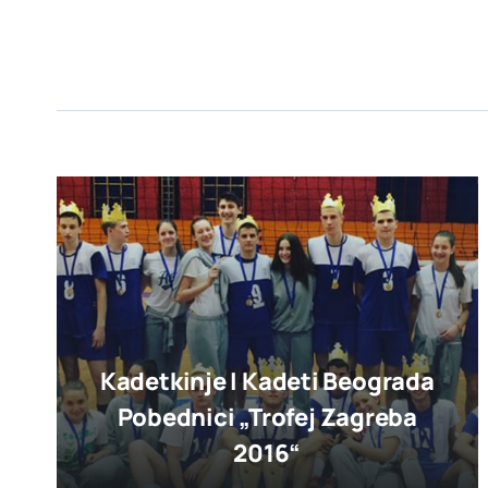
Kadetkinje I Kadeti Beograda
Pobednici „trofej Zagreba
2016“