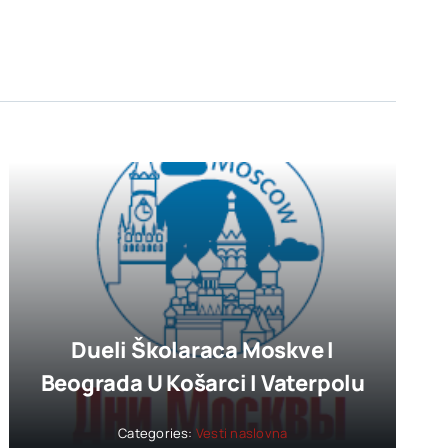
Dueli Školaraca Moskve I
Beograda U Košarci I Vaterpolu
Categories:
Vesti naslovna