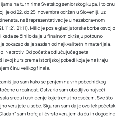
jama na turnirima Svetskog seniorskog kupa, i to onu
ji je od 22. do 25. novembra održan u Sloveniji, uz
ontinenata, naš reprezentativac je u nezaboravnom
11:21, 21:11). Milić je posle gladijatorske borbe osvojio
 i kada se činilo da je u finalnom okršaju potpuno
e pokazao da je sazdan od najkvalitetnih materijala.
ao. Naprotiv. Od početka odlučujućeg seta
 svoj kurs prema istorijskoj pobedi koja je na kraju
jem činu velikog finala.
 zamišljao sam kako se penjem na vrh pobedničkog
retočene u realnost. Ostvario sam ubedljivo najveći
pisala sreću i ushićenje koje trenutno osećam. Sve što
ljno verujete u sebe. Siguran sam da je ovo tek početak
Gladan” sam trofeja i čvrsto verujem da ću ih dogodine