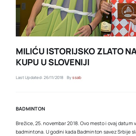
MILIĆU ISTORIJSKO ZLATO 
KUPU U SLOVENIJI
Last Updated: 26/11/2018
By
ssab
BADMINTON
Brežice, 25. novembar 2018. Ovo mesto i ovaj datum ve
badmintona. U godini kada Badminton savez Srbije slav