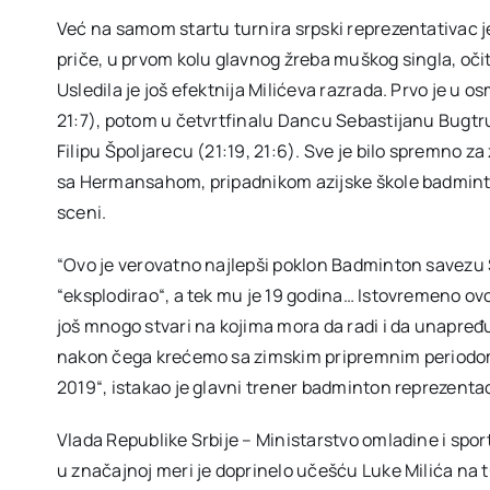
Već na samom startu turnira srpski reprezentativac 
priče, u prvom kolu glavnog žreba muškog singla, očit
Usledila je još efektnija Milićeva razrada. Prvo je u
21:7), potom u četvrtfinalu Dancu Sebastijanu Bugtrup
Filipu Špoljarecu (21:19, 21:6). Sve je bilo spremno za z
sa Hermansahom, pripadnikom azijske škole badmint
sceni.
“Ovo je verovatno najlepši poklon Badminton savezu Sr
“eksplodirao“, a tek mu je 19 godina… Istovremeno ov
još mnogo stvari na kojima mora da radi i da unapređ
nakon čega krećemo sa zimskim pripremnim periodom.
2019“, istakao je glavni trener badminton reprezentaci
Vlada Republike Srbije – Ministarstvo omladine i sp
u značajnoj meri je doprinelo učešću Luke Milića na tu