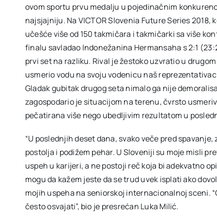
ovom sportu prvu medalju u pojedinačnim konkurenci
najsjajniju. Na VICTOR Slovenia Future Series 2018, ko
učešće više od 150 takmičara i takmičarki sa više k
finalu savladao Indonežanina Hermansaha s 2:1 (23:21, 
prvi set na razliku. Rival je žestoko uzvratio u drugom
usmerio vodu na svoju vodenicu naš reprezentativac j
Gladak gubitak drugog seta nimalo ga nije demoralis
zagospodario je situacijom na terenu, čvrsto usmerivši
pečatirana više nego ubedljivim rezultatom u posledn
“U poslednjih deset dana, svako veče pred spavanje,
postolja i podižem pehar. U Sloveniji su moje misli p
uspeh u karijeri, a ne postoji reč koja bi adekvatno o
mogu da kažem jeste da se trud uvek isplati ako dovo
mojih uspeha na seniorskoj internacionalnoj sceni. “
često osvajati”, bio je presrećan Luka Milić.