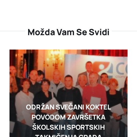
Možda Vam Se Svidi
ODRŽAN SVEČANI KOKTEL
POVODOM ZAVRŠETKA
ŠKOLSKIH SPORTSKIH