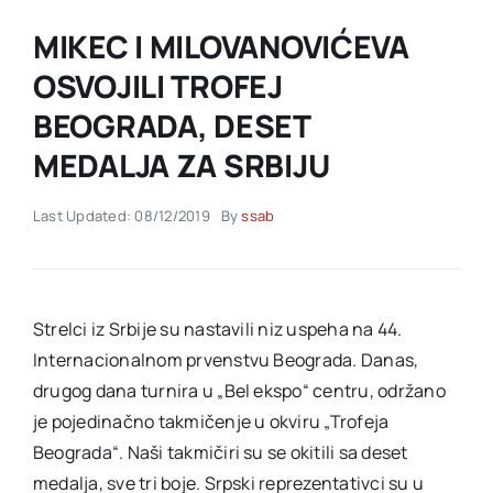
MIKEC I MILOVANOVIĆEVA
Akti SSAB
OSVOJILI TROFEJ
BEOGRADA, DESET
Kontakt
MEDALJA ZA SRBIJU
Last Updated: 08/12/2019
By
ssab
Strelci iz Srbije su nastavili niz uspeha na 44.
Internacionalnom prvenstvu Beograda. Danas,
drugog dana turnira u „Bel ekspo“ centru, održano
je pojedinačno takmičenje u okviru „Trofeja
Beograda“. Naši takmičiri su se okitili sa deset
medalja, sve tri boje. Srpski reprezentativci su u