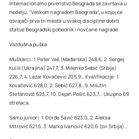
Internacionalno prvenstvo Beograda se završava u
nedelju, “Velikom nagradom Beograda”, u kojoj će
osvajači prva tri mesta u svakoj discipline dobiti
statue Beogradski pobednik i novčane nagrade.
Vazdušna puška
Muškarci: 1. Peter Vaš (Mađarska) 248,6, 2. Sergej
Kuliš (Ukrajina) 247,7, 3. Milenko Sebić (Srbija)
226,7, 4. Lazar Kovačević 205,9… Kvalifikacije: 1.
Kovačević 628,0, 2. Sebić 627,8…9. Milutin
Stefanović 623,7, 10. Dejan Pešić 623,7… Ukupno 69
strelaca.
Samo juniori: 1. Đorđe Savić 623,0, 2. Aleksa
Mitrović 621,5, 3. Marko Ivanović 620,6 (svi Srbija)…