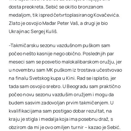
dosta preokreta, Sebić se okitio bronzanom
medaljom, tik ispred četvrtoplasiranog Kovačevića.
Zlato je osvojio Mađar Peter Vaš, a drugi je bio
Ukrajinac Sergej Kuliš.
-Takmičarsku sezonu vazdušnom puškom sam
počeo nešto kasnije nego obično. Poslednjih par
meseci sam se posvetio malokalibarskom oružju, jer
u novembru sam MK puškom iz trostava učestvovao
na finalu Svetskog kupa u Kini. Rad se isplatio, jer
tada sam osvojio srebro. U Beogradu sam praktično
počeo novu sezonu vazdušim oružjem i mogu da
budem sasvim zadovoljan prvim takmičenjem. U
kvalifikacijama sam postigao dobar rezultat, na
kraju je stigla i medalja koja ima posebnu draž, s
obzirom da mi je ovo omiljen turnir – kazao je Sebić.