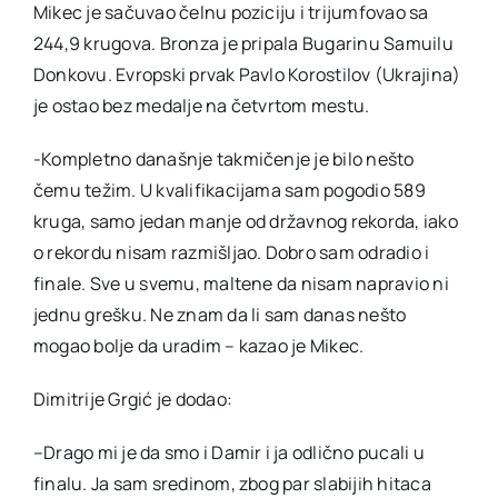
Mikec je sačuvao čelnu poziciju i trijumfovao sa
244,9 krugova. Bronza je pripala Bugarinu Samuilu
Donkovu. Evropski prvak Pavlo Korostilov (Ukrajina)
je ostao bez medalje na četvrtom mestu.
-Kompletno današnje takmičenje je bilo nešto
čemu težim. U kvalifikacijama sam pogodio 589
kruga, samo jedan manje od državnog rekorda, iako
o rekordu nisam razmišljao. Dobro sam odradio i
finale. Sve u svemu, maltene da nisam napravio ni
jednu grešku. Ne znam da li sam danas nešto
mogao bolje da uradim – kazao je Mikec.
Dimitrije Grgić je dodao:
–Drago mi je da smo i Damir i ja odlično pucali u
finalu. Ja sam sredinom, zbog par slabijih hitaca