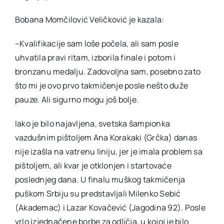
Bobana Momčilović Veličković je kazala:
–Kvalifikacije sam loše počela, ali sam posle
uhvatila pravi ritam, izborila finale i potom i
bronzanu medalju. Zadovoljna sam, posebno zato
što mi je ovo prvo takmičenje posle nešto duže
pauze. Ali sigurno mogu još bolje.
Iako je bilo najavljena, svetska šampionka
vazdušnim pištoljem Ana Korakaki (Grčka) danas
nije izašla na vatrenu liniju, jer je imala problem sa
pištoljem, ali kvar je otklonjen i startovaće
poslednjeg dana. U finalu muškog takmičenja
puškom Srbiju su predstavljali Milenko Sebić
(Akademac) i Lazar Kovačević (Jagodina 92). Posle
vrlo izjednačene borbe za odličja, u kojoj je bilo