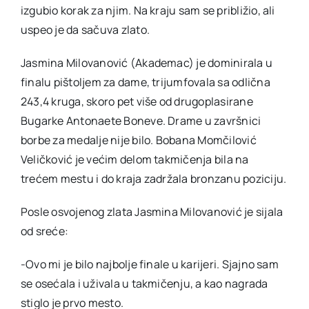
izgubio korak za njim. Na kraju sam se približio, ali
uspeo je da sačuva zlato.
Jasmina Milovanović (Akademac) je dominirala u
finalu pištoljem za dame, trijumfovala sa odlična
243,4 kruga, skoro pet više od drugoplasirane
Bugarke Antonaete Boneve. Drame u završnici
borbe za medalje nije bilo. Bobana Momčilović
Veličković je većim delom takmičenja bila na
trećem mestu i do kraja zadržala bronzanu poziciju.
Posle osvojenog zlata Jasmina Milovanović je sijala
od sreće:
-Ovo mi je bilo najbolje finale u karijeri. Sjajno sam
se osećala i uživala u takmičenju, a kao nagrada
stiglo je prvo mesto.