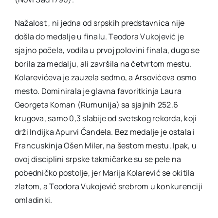
Nažalost , ni jedna od srpskih predstavnica nije
došla do medalje u finalu. Teodora Vukojević je
sjajno počela, vodila u prvoj polovini finala, dugo se
borila za medalju, ali završila na četvrtom mestu.
Kolarevićeva je zauzela sedmo, a Arsovićeva osmo
mesto. Dominirala je glavna favoritkinja Laura
Georgeta Koman (Rumunija) sa sjajnih 252,6
krugova, samo 0,3 slabije od svetskog rekorda, koji
drži Indijka Apurvi Čandela. Bez medalje je ostala i
Francuskinja Ošen Miler, na šestom mestu. Ipak, u
ovoj disciplini srpske takmičarke su se pele na
pobedničko postolje, jer Marija Kolarević se okitila
zlatom, a Teodora Vukojević srebrom u konkurenciji
omladinki.