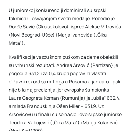
U juniorskoj konkurenciji dominirali su srpski
takmičari, osvajanjem sve tri medalje. Pobedio je
Đorđe Savić (Oko sokolovo), ispred Alekse Mitrovića
(Novi Beograd-Ušće) i Marja Ivanovića („Čika
Mata“).
Kvalifikacije vazdušnom puškom za dame obeležili
su vrhunski rezultati. Andrea Arsović (Partizan) je
pogodila 631,2 i za 0,4 kruga popravila vlastiti
državni rekord sa mitinga u Rušama u januaru. Ipak,
nije bila najpreciznija, jer evropska šampionka
Laura Geogreta Koman (Rumunija) je „ubila“ 632,4,
a mlada Francuskinja Ošen Miler – 631,9. Uz
Arsovićevu u finalu su se našle i dve srpske juniorke
Teodora Vukojević („Čika Mata“) i Marija Kolarević
(Novi Sad 1790).