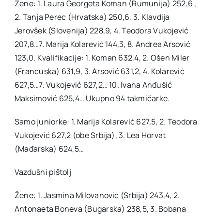
Žene: 1. Laura Georgeta Koman (Rumunija) 252,6 ,
2. Tanja Perec (Hrvatska) 250,6, 3. Klavdija
Jerovšek (Slovenija) 228,9, 4. Teodora Vukojević
207,8…7. Marija Kolarević 144,3, 8. Andrea Arsović
123,0. Kvalifikacije: 1. Koman 632,4, 2. Ošen Miler
(Francuska) 631,9, 3. Arsović 631,2, 4. Kolarević
627,5…7. Vukojević 627,2… 10. Ivana Anđušić
Maksimović 625,4… Ukupno 94 takmičarke.
Samo juniorke: 1. Marija Kolarević 627,5, 2. Teodora
Vukojević 627,2 (obe Srbija), 3. Lea Horvat
(Mađarska) 624,5…
Vazdušni pištolj
Žene: 1. Jasmina Milovanović (Srbija) 243,4, 2.
Antonaeta Boneva (Bugarska) 238,5, 3. Bobana