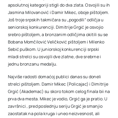
apsolutnoj kategoriji stigli do dva zlata. Osvojili su ih
Jasmina Milovanović i Damir Mikec, oboje pištoljem.
Još troje srpskih takmičara su „pogodili“ odličja u
seniorskoj konkurenciji. Dimitrije Grgić je osvojio
srebro pištoljem, a bronzanim odličjima okitili su se
Bobana Momčilović Veličković pištoljem i Milenko
Sebić puškom. U juniorskoj konkurenciji srpski
mladi strelci su osvojili dve zlatne, dve srebrne i
jednu bronzanu medalju.
Najviše radosti domaćoj publici danas su doneli
strelci pištoljem. Damir Mikec (Policajac) i Dimitrije
Grgić (Akademac) su skoro tokom celog finala bii na
prva dva mesta. Mikec je vodio, Grgić ga je pratio. U
završnici , pred poslednju seriju Grgić je smanjio
zaostatak na pola kruga i uneo neizvesnost, ali