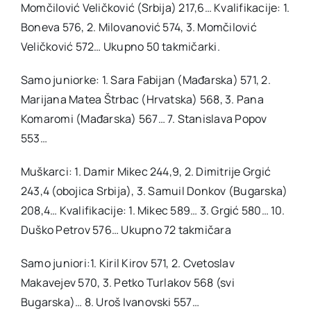
Momčilović Veličković (Srbija) 217,6… Kvalifikacije: 1.
Boneva 576, 2. Milovanović 574, 3. Momčilović
Veličković 572… Ukupno 50 takmičarki.
Samo juniorke: 1. Sara Fabijan (Mađarska) 571, 2.
Marijana Matea Štrbac (Hrvatska) 568, 3. Pana
Komaromi (Mađarska) 567… 7. Stanislava Popov
553…
Muškarci: 1. Damir Mikec 244,9, 2. Dimitrije Grgić
243,4 (obojica Srbija), 3. Samuil Donkov (Bugarska)
208,4… Kvalifikacije: 1. Mikec 589… 3. Grgić 580… 10.
Duško Petrov 576… Ukupno 72 takmičara
Samo juniori:1. Kiril Kirov 571, 2. Cvetoslav
Makavejev 570, 3. Petko Turlakov 568 (svi
Bugarska)… 8. Uroš Ivanovski 557…