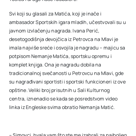
Svi koji su glasali za Matića, koji je inače i
ambasador Sportskih igara mladih, učestvovali su u
javnom izvlačenju nagrada. Ivana Perić,
desetogodišnja devojčica iz Petrovca na Mlavi je
imala najviše sreće i osvojila je nagradu – majicu sa
potpisom Nemanje Matića, sportsku opremu i
komplet knjiga. Ona je nagradu dobila na
tradicionalnoj svečanosti u Petrovcu na Mlavi, gde
su nagrađivani sportisti i sportski funkcioneri iz ove
opštine. Veliki broj prisutnih u Sali Kulturnog
centra, iznenadio se kada se posredstvom video
linka iz Engleske svima obratio Nemanja Matić.
– Simovci, hvala vam što ste me izabrali za najboljeg