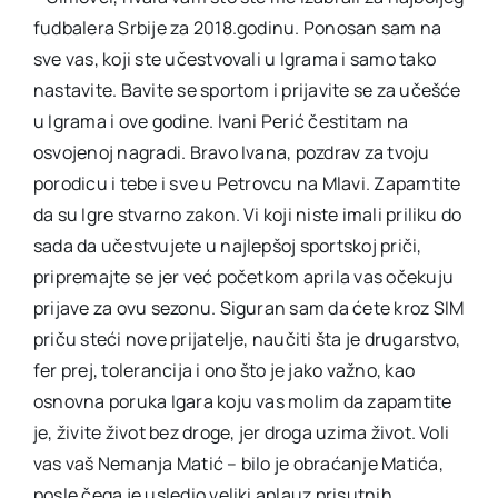
fudbalera Srbije za 2018.godinu. Ponosan sam na
sve vas, koji ste učestvovali u Igrama i samo tako
nastavite. Bavite se sportom i prijavite se za učešće
u Igrama i ove godine. Ivani Perić čestitam na
osvojenoj nagradi. Bravo Ivana, pozdrav za tvoju
porodicu i tebe i sve u Petrovcu na Mlavi. Zapamtite
da su Igre stvarno zakon. Vi koji niste imali priliku do
sada da učestvujete u najlepšoj sportskoj priči,
pripremajte se jer već početkom aprila vas očekuju
prijave za ovu sezonu. Siguran sam da ćete kroz SIM
priču steći nove prijatelje, naučiti šta je drugarstvo,
fer prej, tolerancija i ono što je jako važno, kao
osnovna poruka Igara koju vas molim da zapamtite
je, živite život bez droge, jer droga uzima život. Voli
vas vaš Nemanja Matić – bilo je obraćanje Matića,
posle čega je usledio veliki aplauz prisutnih.