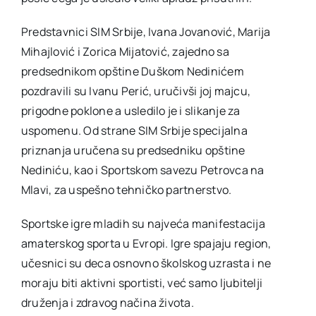
Predstavnici SIM Srbije, Ivana Jovanović, Marija
Mihajlović i Zorica Mijatović, zajedno sa
predsednikom opštine Duškom Nedinićem
pozdravili su Ivanu Perić, uručivši joj majcu,
prigodne poklone a usledilo je i slikanje za
uspomenu. Od strane SIM Srbije specijalna
priznanja uručena su predsedniku opštine
Nediniću, kao i Sportskom savezu Petrovca na
Mlavi, za uspešno tehničko partnerstvo.
Sportske igre mladih su najveća manifestacija
amaterskog sporta u Evropi. Igre spajaju region,
učesnici su deca osnovno školskog uzrasta i ne
moraju biti aktivni sportisti, već samo ljubitelji
druženja i zdravog načina života.