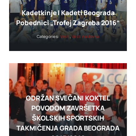
Kadetkinje I Kadeti Beograda
Pobednici „trofej Zagreba 2016“
Categories:
Vesti
,
Vesti naslovna
ODRŽAN SVEČANI KOKTEL
POVODOM ZAVRŠETKA
ŠKOLSKIH SPORTSKIH
TAKMIČENJA GRADA BEOGRADA