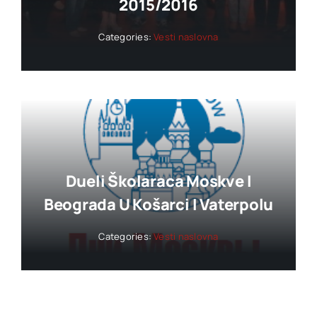
2015/2016
Categories:
Vesti naslovna
Dueli Školaraca Moskve I
Beograda U Košarci I Vaterpolu
Categories:
Vesti naslovna