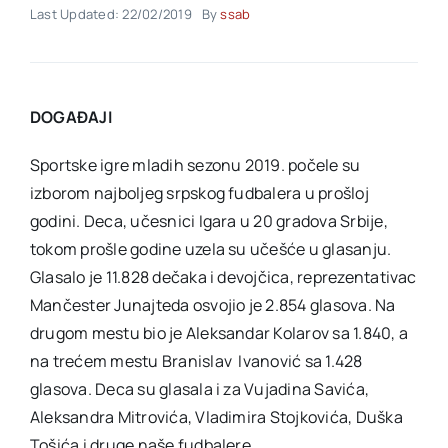
Last Updated: 22/02/2019
By
ssab
Akti SSAB
DOGAĐAJI
Kontakt
Sportske igre mladih sezonu 2019. počele su
izborom najboljeg srpskog fudbalera u prošloj
godini. Deca, učesnici Igara u 20 gradova Srbije,
tokom prošle godine uzela su učešće u glasanju.
Glasalo je 11.828 dečaka i devojčica, reprezentativac
Mančester Junajteda osvojio je 2.854 glasova. Na
drugom mestu bio je Aleksandar Kolarov sa 1.840, a
na trećem mestu Branislav Ivanović sa 1.428
glasova. Deca su glasala i za Vujadina Savića,
Aleksandra Mitrovića, Vladimira Stojkovića, Duška
Tošića i druge naše fudbalere.