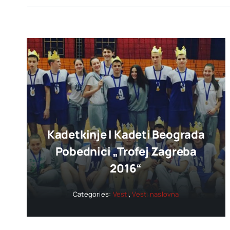
Kadetkinje I Kadeti Beograda
Pobednici „trofej Zagreba
2016“
Categories:
Vesti
,
Vesti naslovna