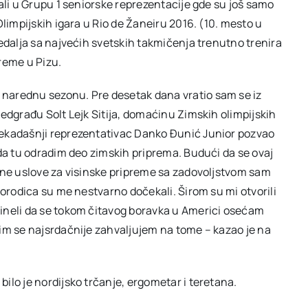
ali u Grupu 1 seniorske reprezentacije gde su još samo
limpijskih igara u Rio de Žaneiru 2016. (10. mesto u
edalja sa najvećih svetskih takmičenja trenutno trenira
reme u Pizu.
narednu sezonu. Pre desetak dana vratio sam se iz
edgrađu Solt Lejk Sitija, domaćinu Zimskih olimpijskih
nekadašnji reprezentativac Danko Đunić Junior pozvao
 da tu odradim deo zimskih priprema. Budući da se ovaj
jne uslove za visinske pripreme sa zadovoljstvom sam
porodica su me nestvarno dočekali. Širom su mi otvorili
ineli da se tokom čitavog boravka u Americi osećam
im se najsrdačnije zahvaljujem na tome – kazao je na
ilo je nordijsko trčanje, ergometar i teretana.