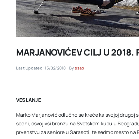
MARJANOVIĆEV CILJ U 2018. 
Last Updated: 15/02/2018
By
ssab
VESLANJE
Marko Marjanović odlučno se kreće ka svojoj drugoj se
sceni, osvojivši bronzu na Svetskom kupu u Beogra
prvenstvu za seniore u Sarasoti, te sedmo mesto na