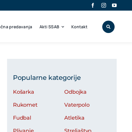
učna predavanja
Akti SSAB
Kontakt
Popularne kategorije
Košarka
Odbojka
Rukomet
Vaterpolo
Fudbal
Atletika
Plivanje
Streljaštvo