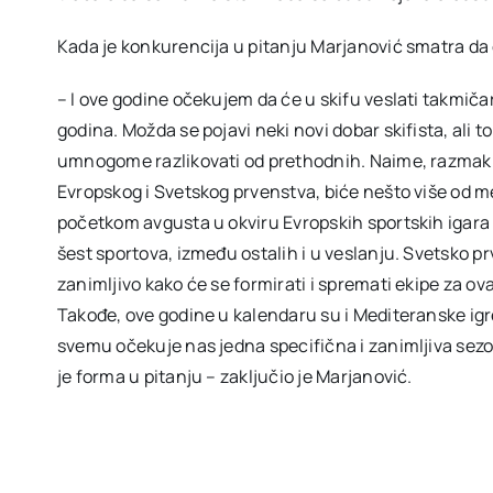
Kada je konkurencija u pitanju Marjanović smatra da će
– I ove godine očekujem da će u skifu veslati takmičari
godina. Možda se pojavi neki novi dobar skifista, ali 
umnogome razlikovati od prethodnih. Naime, razmak 
Evropskog i Svetskog prvenstva, biće nešto više od 
početkom avgusta u okviru Evropskih sportskih igara
šest sportova, između ostalih i u veslanju. Svetsko p
zanimljivo kako će se formirati i spremati ekipe za o
Takođe, ove godine u kalendaru su i Mediteranske igre
svemu očekuje nas jedna specifična i zanimljiva sezo
je forma u pitanju – zaključio je Marjanović.