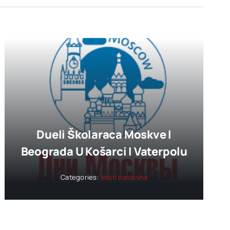
Dueli Školaraca Moskve I
Beograda U Košarci I Vaterpolu
Categories:
Vesti naslovna