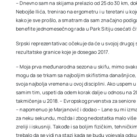
– Dnevno sam na skijama prelazio od 25 do 30 km, do
Nebojše Ilića, trenirao na ergometru i u teretani u 
kako je sve prošlo, a smatram da sam značajno podiga
benefite jednomesečnog rada u Park Sitiju osećati či
Srpski reprezentativac očekuje da će u svojoj drugoj
rezultatske granice koje je dosegao 2017.
– Moja prva međunarodna sezona u skifu, mimo svakog
mogu da se trkam sa najboljim skifistima današnjice, 
svoja najbolja vremena u ovoj disciplini. Ako uspem u 
samim tim, uspeti da odem korak dalje u odnosu na 201
takmičenja u 2018. – Evropskog prvenstva za seniore 
– napomenuo je Marjanović i dodao – Lane su mi izma
za neku sekundu, možda i zbog nedostatka malo više
zreliji i iskusniji. Takođe i sa boljim fizičkim, tehni
trebalo da se vidi na stazi kada se budu vojevala ods