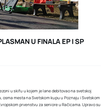
PLASMAN U FINALA EP I SP
zoni u skifu u kojem je lane debitovao na svetskoj
du, osma mesta na Svetskom kupu u Poznaju i Svetskom
 Evropskom prvenstvu za seniore u Račicama. Upravo su