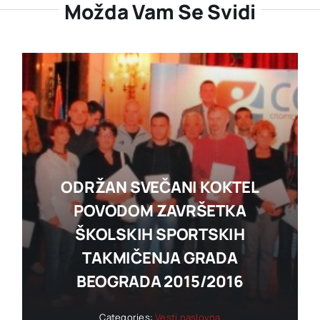
Možda Vam Se Svidi
ODRŽAN SVEČANI KOKTEL
POVODOM ZAVRŠETKA
ŠKOLSKIH SPORTSKIH
TAKMIČENJA GRADA
BEOGRADA 2015/2016
Categories:
Vesti naslovna