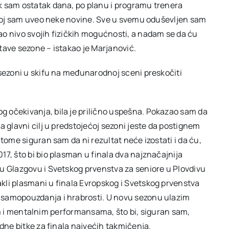
k sam ostatak dana, po planu i programu trenera
kojoj sam uveo neke novine. Sve u svemu oduševljen sam
o nivo svojih fizičkih mogućnosti, a nadam se da ću
tave sezone – istakao je Marjanović.
 sezoni u skifu na međunarodnoj sceni preskočiti
 očekivanja, bila je prilično uspešna. Pokazao sam da
a glavni cilj u predstojećoj sezoni jeste da postignem
tome siguran sam da ni rezultat neće izostati i da ću,
7, što bi bio plasman u finala dva najznačajnija
u Glazgovu i Svetskog prvenstva za seniore u Plovdivu
kli plasmani u finala Evropskog i Svetskog prvenstva
 samopouzdanja i hrabrosti. U novu sezonu ulazim
čkim i mentalnim performansama, što bi, siguran sam,
udne bitke za finala najvećih takmičenja.