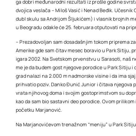
ga dobri međunarodni rezultati iz prošle godine svrst
dvojica veslača – Miloš Vasić i Nenad Beđik. Učesnik O
dubl skulu sa Andrijom Šljukićem) i vlasnik brojnih m
u Beogradu odakle će 25. februara otputovati na prip
– Prezadovoljan sam dosadašnjim tokom priprema za 
Amerike gde sam čitav mesec boravio u Park Sitiju, pr
igara 2002. Na Svetskom prvenstvu u Sarasoti, naš 
me je da budem gost njegove porodice u Park Sitiju i
grad nalazi na 2.000 m nadmorske visine i da ima sja
prihvatio poziv. Danko Đunić Junior i čitava njegova 
vrata njihovog doma i svojim gostoprimstvom su dopr
kao da sam bio sastavni deo porodice. Ovom prilikom 
početku Marjanović.
Na Marjanovićevom trenažnom “meniju” u Park Sitiju b