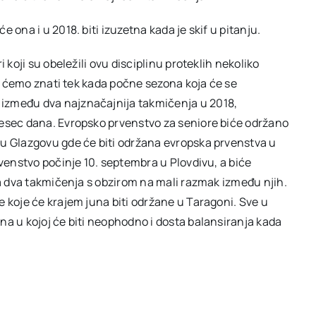
 ona i u 2018. biti izuzetna kada je skif u pitanju.
 koji su obeležili ovu disciplinu proteklih nekoliko
to ćemo znati tek kada počne sezona koja će se
između dva najznačajnija takmičenja u 2018,
mesec dana. Evropsko prvenstvo za seniore biće održano
 u Glazgovu gde će biti održana evropska prvenstva u
rvenstvo počinje 10. septembra u Plovdivu, a biće
va dva takmičenja s obzirom na mali razmak između njih.
 koje će krajem juna biti održane u Taragoni. Sve u
na u kojoj će biti neophodno i dosta balansiranja kada