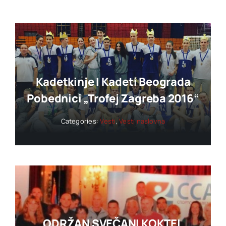
Kadetkinje I Kadeti Beograda
Pobednici „trofej Zagreba 2016“
Categories:
Vesti
,
Vesti naslovna
ODRŽAN SVEČANI KOKTEL