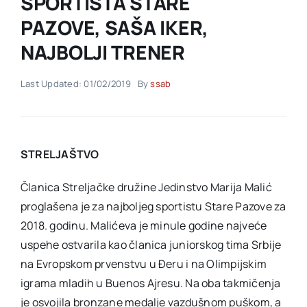
SPORTISTA STARE
PAZOVE, SAŠA IKER,
Akti SSAB
NAJBOLJI TRENER
Kontakt
Last Updated: 01/02/2019
By
ssab
STRELJAŠTVO
Članica Streljačke družine Jedinstvo Marija Malić
proglašena je za najboljeg sportistu Stare Pazove za
2018. godinu. Malićeva je minule godine najveće
uspehe ostvarila kao članica juniorskog tima Srbije
na Evropskom prvenstvu u Đeru i na Olimpijskim
igrama mladih u Buenos Ajresu. Na oba takmičenja
je osvojila bronzane medalje vazdušnom puškom, a