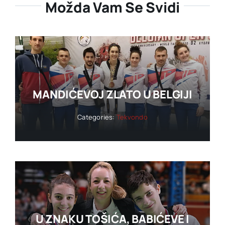
Možda Vam Se Svidi
MANDIĆEVOJ ZLATO U BELGIJI
Categories:
Tekvondo
U ZNAKU TOŠIĆA, BABIĆEVE I