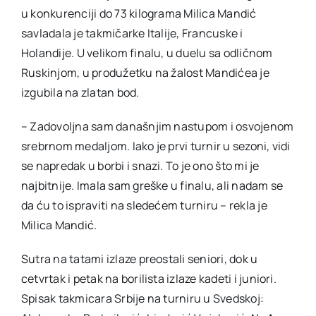
u konkurenciji do 73 kilograma Milica Mandić
savladala je takmičarke Italije, Francuske i
Holandije. U velikom finalu, u duelu sa odličnom
Ruskinjom, u produžetku na žalost Mandićea je
izgubila na zlatan bod.
– Zadovoljna sam današnjim nastupom i osvojenom
srebrnom medaljom. Iako je prvi turnir u sezoni, vidi
se napredak u borbi i snazi. To je ono što mi je
najbitnije. Imala sam greške u finalu, ali nadam se
da ću to ispraviti na sledećem turniru – rekla je
Milica Mandić.
Sutra na tatami izlaze preostali seniori, dok u
cetvrtak i petak na borilista izlaze kadeti i juniori.
Spisak takmicara Srbije na turniru u Svedskoj: