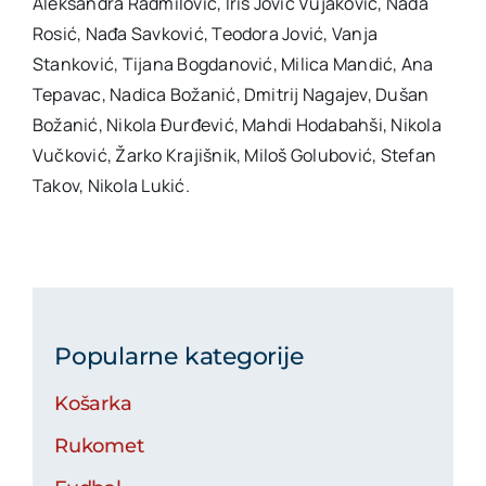
Aleksandra Radmilović, Iris Jović Vujaković, Nađa
Rosić, Nađa Savković, Teodora Jović, Vanja
Stanković, Tijana Bogdanović, Milica Mandić, Ana
Tepavac, Nadica Božanić, Dmitrij Nagajev, Dušan
Božanić, Nikola Đurđević, Mahdi Hodabahši, Nikola
Vučković, Žarko Krajišnik, Miloš Golubović, Stefan
Takov, Nikola Lukić.
Popularne kategorije
Košarka
Rukomet