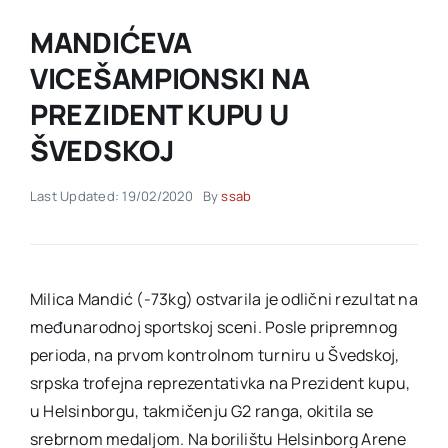
MANDIĆEVA
Akti SSAB
VICEŠAMPIONSKI NA
PREZIDENT KUPU U
Kontakt
ŠVEDSKOJ
Last Updated: 19/02/2020
By
ssab
Milica Mandić (-73kg) ostvarila je odlični rezultat na
međunarodnoj sportskoj sceni. Posle pripremnog
perioda, na prvom kontrolnom turniru u Švedskoj,
srpska trofejna reprezentativka na Prezident kupu,
u Helsinborgu, takmičenju G2 ranga, okitila se
srebrnom medaljom. Na borilištu Helsinborg Arene