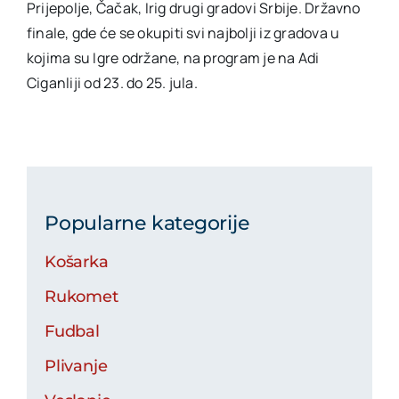
Prijepolje, Čačak, Irig drugi gradovi Srbije. Državno
finale, gde će se okupiti svi najbolji iz gradova u
kojima su Igre održane, na program je na Adi
Ciganliji od 23. do 25. jula.
Popularne kategorije
Košarka
Rukomet
Fudbal
Plivanje