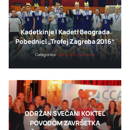
Kadetkinje I Kadeti Beograda
Pobednici „trofej Zagreba 2016“
Categories:
Vesti
,
Vesti naslovna
ODRŽAN SVEČANI KOKTEL
POVODOM ZAVRŠETKA