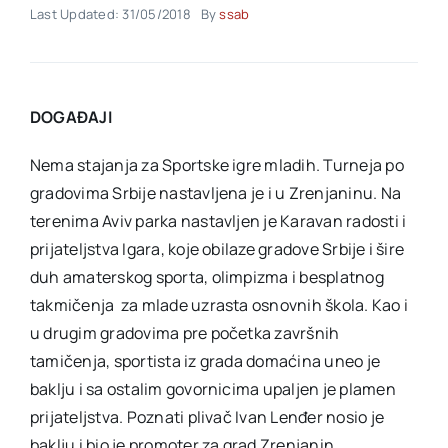
Last Updated: 31/05/2018
By
ssab
Akti SSAB
DOGA
ĐAJI
Kontakt
Nema stajanja za Sportske igre mladih. Turneja po
gradovima Srbije nastavljena je i u Zrenjaninu. Na
terenima Aviv parka nastavljen je Karavan radosti i
prijateljstva Igara, koje obilaze gradove Srbije i šire
duh amaterskog sporta, olimpizma i besplatnog
takmičenja za mlade uzrasta osnovnih škola. Kao i
u drugim gradovima pre početka završnih
tamičenja, sportista iz grada domaćina uneo je
baklju i sa ostalim govornicima upaljen je plamen
prijateljstva. Poznati plivač Ivan Lenđer nosio je
baklju i bio je promoter za grad Zrenjanin.