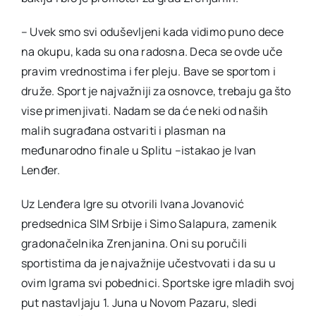
– Uvek smo svi oduševljeni kada vidimo puno dece
na okupu, kada su ona radosna. Deca se ovde uče
pravim vrednostima i fer pleju. Bave se sportom i
druže. Sport je najvažniji za osnovce, trebaju ga što
vise primenjivati. Nadam se da će neki od naših
malih sugrađana ostvariti i plasman na
međunarodno finale u Splitu –istakao je Ivan
Lenđer.
Uz Lenđera Igre su otvorili Ivana Jovanović
predsednica SIM Srbije i Simo Salapura, zamenik
gradonačelnika Zrenjanina. Oni su poručili
sportistima da je najvažnije učestvovati i da su u
ovim Igrama svi pobednici. Sportske igre mladih svoj
put nastavljaju 1. Juna u Novom Pazaru, sledi