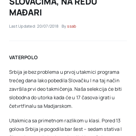
SLOVACIMA, NA REDU
MAĐARI
Akti SSAB
Last Updated: 20/07/2018
By
ssab
Kontakt
VATERPOLO
Srbija je bez problema u prvoj utakmici programa
trećeg dana lako pobedila Slovačku I na taj način
završila prvi deo takmičenja. Naša selekcija će biti
slobodna do utorka kada će u 17 časova igrati u
četvrtfinalu sa Madjarskom.
Utakmica sa primetnom razlikom u klasi. Pored 13
golova Srbija je pogodila bar šest – sedam stativa I