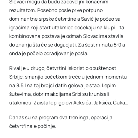
Slovaci mogu da budu zadovoljni konačnim
rezultatom. Posebno posle prve potpuno
dominantne srpske četvrtine a Savić je počeo sa
igračima koji start utakmice dočekaju na klupi. I ta
kombinovana postava je odmah Slovacima stavila
do znanja šta će se dogadjati. Za šest minuta 5:0 a
onda je počelo odradjovanje posla.
Rival je u drugoj četvrtini iskoristio opuštenost
Srbije, smanjio početkom treće u jednom momentu
na 8:5 I na toj brojci datih golova je stao. Lepim
šutevima, dobrim akcijama Srbi su krunisali
utakmicu. Zaista lepi golovi Aeksića, Jakšića, Ćuka…
Danas su na program dva treninga, operacija
četvrtfinale počinje.