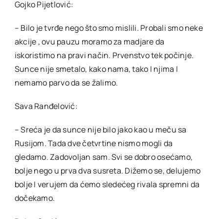
Gojko Pijetlović:
– Bilo je tvrđe nego što smo mislili. Probali smo neke
akcije , ovu pauzu moramo za madjare da
iskoristimo na pravi način. Prvenstvo tek počinje.
Sunce nije smetalo, kako nama, tako I njima I
nemamo parvo da se žalimo.
Sava Ranđelović:
– Sreća je da sunce nije bilo jako kao u meču sa
Rusijom. Tada dve četvrtine nismo mogli da
gledamo. Zadovoljan sam. Svi se dobro osećamo,
bolje nego u prva dva susreta. Dižemo se, delujemo
bolje I verujem da ćemo sledećeg rivala spremni da
dočekamo.