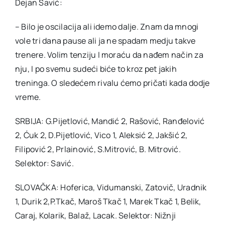
Dejan Savić:
– Bilo je oscilacija ali idemo dalje. Znam da mnogi
vole tri dana pause ali ja ne spadam medju takve
trenere. Volim tenziju I moraću da nađem način za
nju, I po svemu sudeći biće to kroz pet jakih
treninga. O sledećem rivalu ćemo pričati kada dodje
vreme.
SRBIJA: G.Pijetlović, Mandić 2, Rašović, Ranđelović
2, Ćuk 2, D.Pijetlović, Vico 1, Aleksić 2, Jakšić 2,
Filipović 2, Prlainović, S.Mitrović, B. Mitrović.
Selektor: Savić.
SLOVAČKA: Hoferica, Vidumanski, Zatovič, Uradnik
1, Durik 2,P.Tkač, Maroš Tkač 1, Marek Tkač 1, Belik,
Caraj, Kolarik, Balaž, Lacak. Selektor: Nižnji