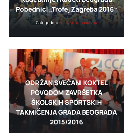
Pobednici „trofej Zagreba 2016“
Categories:
Vesti
,
Vesti naslovna
ODRŽAN SVEČANI KOKTEL
POVODOM ZAVRŠETKA
ŠKOLSKIH SPORTSKIH
TAKMIČENJA GRADA BEOGRADA
2015/2016