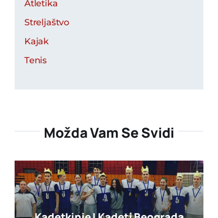
Atletika
Streljaštvo
Kajak
Tenis
Možda Vam Se Svidi
Kadetkinje I Kadeti Beograda