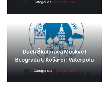
Categories:
Vesti naslovna
Dueli Školaraca Moskve I
Beograda U Košarci I Vaterpolu
Categories:
Vesti naslovna