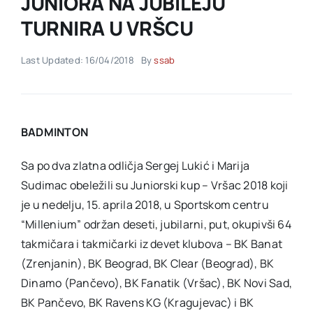
JUNIORA NA JUBILEJU
TURNIRA U VRŠCU
Akti SSAB
Last Updated: 16/04/2018
By
ssab
Kontakt
BADMINTON
Sa po dva zlatna odličja Sergej Lukić i Marija
Sudimac obeležili su Juniorski kup – Vršac 2018 koji
je u nedelju, 15. aprila 2018, u Sportskom centru
“Millenium” održan deseti, jubilarni, put, okupivši 64
takmičara i takmičarki iz devet klubova – BK Banat
(Zrenjanin), BK Beograd, BK Clear (Beograd), BK
Dinamo (Pančevo), BK Fanatik (Vršac), BK Novi Sad,
BK Pančevo, BK Ravens KG (Kragujevac) i BK