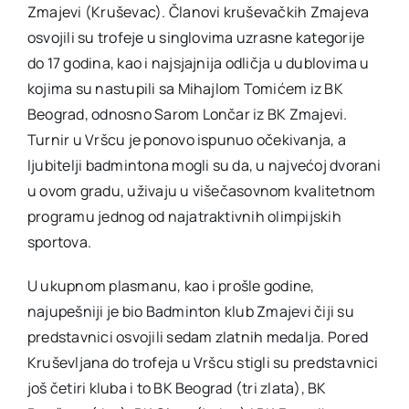
Zmajevi (Kruševac). Članovi kruševačkih Zmajeva
osvojili su trofeje u singlovima uzrasne kategorije
do 17 godina, kao i najsjajnija odličja u dublovima u
kojima su nastupili sa Mihajlom Tomićem iz BK
Beograd, odnosno Sarom Lončar iz BK Zmajevi.
Turnir u Vršcu je ponovo ispunuo očekivanja, a
ljubitelji badmintona mogli su da, u najvećoj dvorani
u ovom gradu, uživaju u višečasovnom kvalitetnom
programu jednog od najatraktivnih olimpijskih
sportova.
U ukupnom plasmanu, kao i prošle godine,
najupešniji je bio Badminton klub Zmajevi čiji su
predstavnici osvojili sedam zlatnih medalja. Pored
Kruševljana do trofeja u Vršcu stigli su predstavnici
još četiri kluba i to BK Beograd (tri zlata), BK