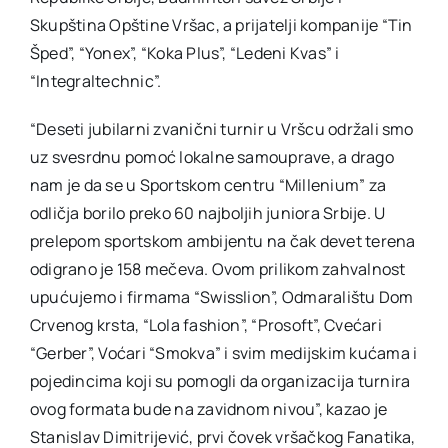
Skupština Opštine Vršac, a prijatelji kompanije “Tin
Šped”, “Yonex”, “Koka Plus”, “Ledeni Kvas” i
“Integraltechnic”.
“Deseti jubilarni zvanični turnir u Vršcu održali smo
uz svesrdnu pomoć lokalne samouprave, a drago
nam je da se u Sportskom centru “Millenium” za
odličja borilo preko 60 najboljih juniora Srbije. U
prelepom sportskom ambijentu na čak devet terena
odigrano je 158 mečeva. Ovom prilikom zahvalnost
upućujemo i firmama “Swisslion”, Odmaralištu Dom
Crvenog krsta, “Lola fashion”, “Prosoft”, Cvećari
“Gerber”, Voćari “Smokva” i svim medijskim kućama i
pojedincima koji su pomogli da organizacija turnira
ovog formata bude na zavidnom nivou”, kazao je
Stanislav Dimitrijević, prvi čovek vršačkog Fanatika,