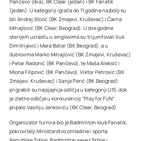
Pančevo (dva), BK Clear (jedan) i BK Fanatik
(jedan). U kategoriji igrača do 11 godina najbolji su
bili Andrej Stolić (BK Zmajevi, Kruševac) i Čarna
Mihajlović (BK Clear, Beograd). U dve godine
starijem uzrastu u singlovima su trijumfovali Vuk
Dimitrijević i Mara Batar (BK Beograd), a u
dublovima Marko Mihajlović (BK Zmajevi, Kruševac)
i Petar Radonić (BK Pančevo), te Maša Aleksić i
Miona Filipović (BK Pančevo). Viktor Petrović (BK
Zmajevi, Kruševac) i Sanja Perić (BK Beograd)
prigrabili su najsjajnija odličja u kategoriji U15, dok
je zlatno odličje u konkurenciji “Play for FUN“
pripalo Vasiliju Jankoviću (BK Clear, Beograd).
Organizator turnira bio je Badminton klub Fanatik,
pokrovitelji Ministarstvo omladine i sporta
Republike Srbije, Badminton savez Srbije i