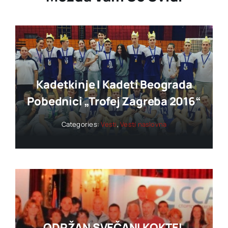
Kadetkinje I Kadeti Beograda
Pobednici „trofej Zagreba 2016“
Categories:
Vesti
,
Vesti naslovna
ODRŽAN SVEČANI KOKTEL