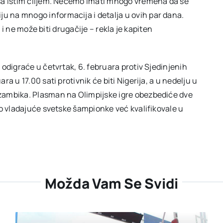
sa istim ciljem. Nećemo imati mnogo vremena da se
 na mnogo informacija i detalja u ovih par dana.
e i ne može biti drugačije – rekla je kapiten
odigraće u četvrtak, 6. februara protiv Sjedinjenih
a u 17.00 sati protivnik će biti Nigerija, a u nedelju u
zambika. Plasman na Olimpijske igre obezbediće dve
ao vladajuće svetske šampionke već kvalifikovale u
Možda Vam Se Svidi