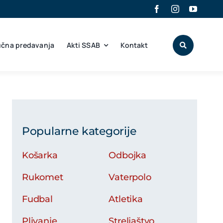
učna predavanja
Akti SSAB
Kontakt
Popularne kategorije
Košarka
Odbojka
Rukomet
Vaterpolo
Fudbal
Atletika
Plivanje
Streljaštvo