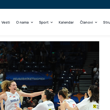
Vesti
O nama
Sport
Kalendar
Članovi
Str