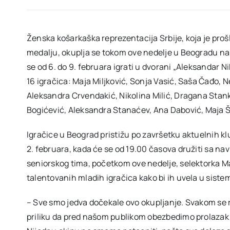
Ženska košarkaška reprezentacija Srbije, koja je pro
medalju, okuplja se tokom ove nedelje u Beogradu na p
se od 6. do 9. februara igrati u dvorani „Aleksandar N
16 igračica: Maja Miljković, Sonja Vasić, Saša Čađo, 
Aleksandra Crvendakić, Nikolina Milić, Dragana Stan
Bogićević, Aleksandra Stanaćev, Ana Dabović, Maja Ško
Igračice u Beograd pristižu po završetku aktuelnih kl
2. februara, kada će se od 19.00 časova družiti sa na
seniorskog tima, početkom ove nedelje, selektorka Ma
talentovanih mladih igračica kako bi ih uvela u sistem 
– Sve smo jedva dočekale ovo okupljanje. Svakom se r
priliku da pred našom publikom obezbedimo prolazak n