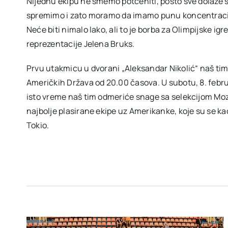
Nijednu ekipu ne smemo potceniti, pošto sve dolaze 
spremimo i zato moramo da imamo punu koncentraciju
Neće biti nimalo lako, ali to je borba za Olimpijske igr
reprezentacije Jelena Bruks.
Prvu utakmicu u dvorani „Aleksandar Nikolić“ naš tim 
Američkih Država od 20.00 časova. U subotu, 8. februar
isto vreme naš tim odmeriće snage sa selekcijom Mo
najbolje plasirane ekipe uz Amerikanke, koje su se k
Tokio.