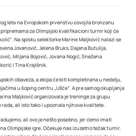
šlog leta na Evropskom prvenstvu osvojila bronzanu
ripremama za Olimpijski kvalifikacioni turnir koji će
ikolić“. Na spisku selektorke Marine Maljković nalazi se
Nevena Jovanović, Jelena Bruks, Dajana Butulija,
ković, Miljana Bojović, Jovana Nogić, Snežana
rić i Tina Krajišnik.
upskih obaveza, a ekipa će biti kompletirana u nedelju,
vijačima u šoping centru „Ušće“. A pre samog okupljanja
rina Maljković organizovala je treninge za grupu
rada, ali isto tako i upoznala njihove kvalitete.
adujemo, ali ovo je nešto posebno, jer ćemo imati
a Olimpijske igre. Očekuje nas izuzetno težak turnir.