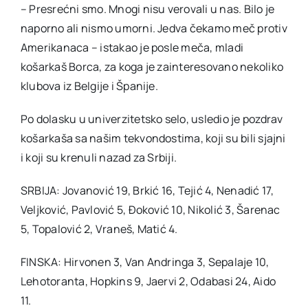
– Presrećni smo. Mnogi nisu verovali u nas. Bilo je
naporno ali nismo umorni. Jedva čekamo meč protiv
Amerikanaca – istakao je posle meča, mladi
košarkaš Borca, za koga je zainteresovano nekoliko
klubova iz Belgije i Španije.
Po dolasku u univerzitetsko selo, usledio je pozdrav
košarkaša sa našim tekvondostima, koji su bili sjajni
i koji su krenuli nazad za Srbiji.
SRBIJA: Jovanović 19, Brkić 16, Tejić 4, Nenadić 17,
Veljković, Pavlović 5, Đoković 10, Nikolić 3, Šarenac
5, Topalović 2, Vraneš, Matić 4.
FINSKA: Hirvonen 3, Van Andringa 3, Sepalaje 10,
Lehotoranta, Hopkins 9, Jaervi 2, Odabasi 24, Aido
11.