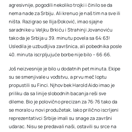
agresivnije, pogodili nekoliko trojki i činilo se da
nema nade za Srbiju. Ali krenuo je naš tim na sve ili
ništa. Razigrao se Ilija Đoković, imao sjajne
saradnike u Veljku Brkiću i Strahinji Jovanoviću
tako da je Srbija u 39. minutu povela sa 64:63!
Usledila je uzbudljiva završnica, ali pobednika posle
40. minuta iscrpljujuće borbe nije bilo – 66:66.
Još neizvesnije je bilo u dodatnih pet minuta. Ekipe
su se smenjivale u vođstvu, a prvu meč loptu
propustili su Finci. Njhov bek Harold Aido imao je
priliku da sa linije slobodnih bacanja reši sve
dileme. Bio je polovično precizan za 76:76 tako da
se moralo u novi produžetak. Iako prilično iscrljeni
reprezentativci Srbije imali su snage za završni
udarac. Nisu se predavali naši, ostavili su srce na