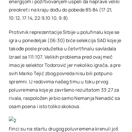
energijom i požrtvovanjem uspeli da naprave veliki
preokret i na kraju dođu do pobede 85:84 (17:21,
10:12, 17:14, 22:9,10:10, 9:8).
Protivnik reprezentacije Srbije u polufinalu koje se
igra u ponedeljak (06:30) biće selekcija SAD koje je
takođe posle produžetka u četvrtfinalu savladala
Izrael sa 111:107. Velikih problema pred ovaj meč
imao je selektor Todorović jer nekoliko igrača, a pre
svih Marko Tejić zbog povreda nisu bili potpuno
spremni. U redovima našeg timu u toku prvog
poluvremena koje je završeno rezultatom 33:27 za
rivala, raspoložen je bio samo Nemanja Nenadić sa
osam poena i isto toliko skokova.
Finci su na startu drugog poluvremena krenuli još