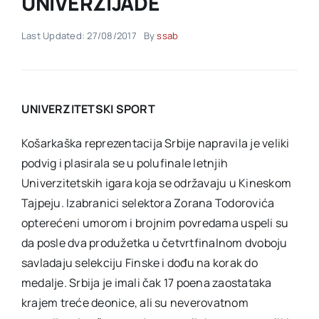
UNIVERZIJADE
Last Updated: 27/08/2017
By
ssab
Akti SSAB
Kontakt
UNIVERZITETSKI SPORT
Košarkaška reprezentacija Srbije napravila je veliki
podvig i plasirala se u polufinale letnjih
Univerzitetskih igara koja se održavaju u Kineskom
Tajpeju. Izabranici selektora Zorana Todorovića
opterećeni umorom i brojnim povredama uspeli su
da posle dva produžetka u četvrtfinalnom dvoboju
savladaju selekciju Finske i dođu na korak do
medalje. Srbija je imali čak 17 poena zaostataka
krajem treće deonice, ali su neverovatnom