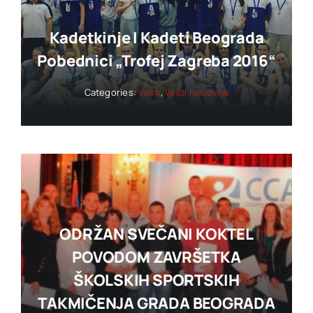
Kadetkinje I Kadeti Beograda
Pobednici „trofej Zagreba 2016“
Categories:
Vesti
,
Vesti naslovna
ODRŽAN SVEČANI KOKTEL
POVODOM ZAVRŠETKA
ŠKOLSKIH SPORTSKIH
TAKMIČENJA GRADA BEOGRADA