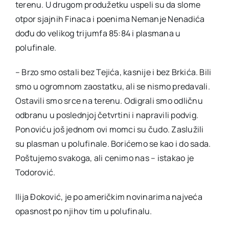
terenu. U drugom produžetku uspeli su da slome
otpor sjajnih Finaca i poenima Nemanje Nenadića
dođu do velikog trijumfa 85:84 i plasmana u
polufinale.
– Brzo smo ostali bez Tejića, kasnije i bez Brkića. Bili
smo u ogromnom zaostatku, ali se nismo predavali.
Ostavili smo srce na terenu. Odigrali smo odličnu
odbranu u poslednjoj četvrtini i napravili podvig.
Ponoviću još jednom ovi momci su čudo. Zaslužili
su plasman u polufinale. Borićemo se kao i do sada.
Poštujemo svakoga, ali cenimo nas – istakao je
Todorović.
Ilija Đoković, je po američkim novinarima najveća
opasnost po njihov tim u polufinalu.