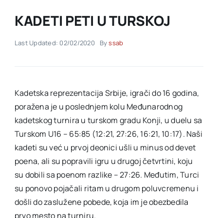
KADETI PETI U TURSKOJ
Akti SSAB
Last Updated: 02/02/2020
By
ssab
Kontakt
Kadetska reprezentacija Srbije, igrači do 16 godina,
poražena je u poslednjem kolu Međunarodnog
kadetskog turnira u turskom gradu Konji, u duelu sa
Turskom U16 – 65:85 (12:21, 27:26, 16:21, 10:17). Naši
kadeti su već u prvoj deonici ušli u minus od devet
poena, ali su popravili igru u drugoj četvrtini, koju
su dobili sa poenom razlike – 27:26. Međutim, Turci
su ponovo pojačali ritam u drugom poluvcremenu i
došli do zaslužene pobede, koja im je obezbedila
prvo mesto na turniru.