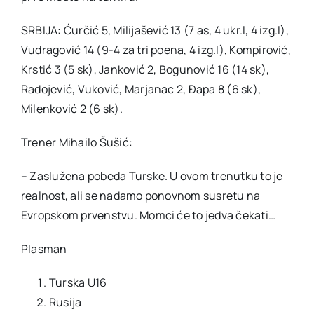
SRBIJA: Ćurčić 5, Milijašević 13 (7 as, 4 ukr.l, 4 izg.l),
Vudragović 14 (9-4 za tri poena, 4 izg.l), Kompirović,
Krstić 3 (5 sk), Janković 2, Bogunović 16 (14 sk),
Radojević, Vuković, Marjanac 2, Đapa 8 (6 sk),
Milenković 2 (6 sk).
Trener Mihailo Šušić:
– Zaslužena pobeda Turske. U ovom trenutku to je
realnost, ali se nadamo ponovnom susretu na
Evropskom prvenstvu. Momci će to jedva čekati…
Plasman
Turska U16
Rusija