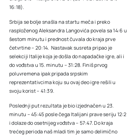
16:18).
Srbija se bolje snašla na startu meča i preko
rasploženog Aleksandra Langovića povela sa 14:6 u
šestom minutu i prednost čuvala do kraja prve
četvrtine – 20:14. Nastavak susreta pripao je
selekciji Italije koja je došla do napadačke igre, ali i
do vođstva u 15. minutu – 31:28. Finiš prvog
poluvremena ipak pripada srpskim
reprezentativcima koju su ovaj deo igre rešili u
svoju korist – 41:39.
Poslednji put rezultata je bio izjednačen u 23.
minutu – 45:45 posle čega Italijani prave seriju 12:2
i dolaze do osetnijeg vođstva – 57:47. Do kraja
trećeg perioda naš mladi tim je samo delimično