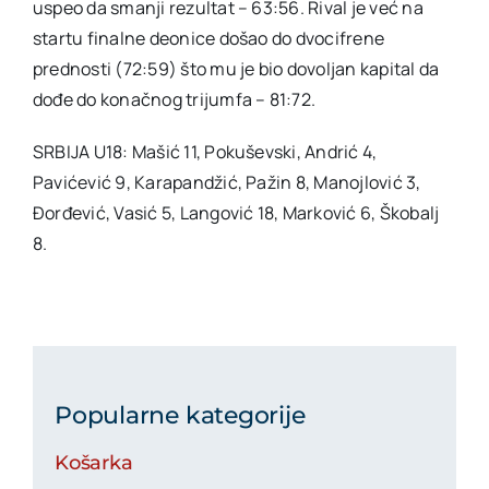
uspeo da smanji rezultat – 63:56. Rival je već na
startu finalne deonice došao do dvocifrene
prednosti (72:59) što mu je bio dovoljan kapital da
dođe do konačnog trijumfa – 81:72.
SRBIJA U18: Mašić 11, Pokuševski, Andrić 4,
Pavićević 9, Karapandžić, Pažin 8, Manojlović 3,
Đorđević, Vasić 5, Langović 18, Marković 6, Škobalj
8.
Popularne kategorije
Košarka