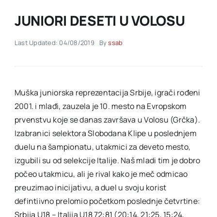
JUNIORI DESETI U VOLOSU
Akti SSAB
Last Updated: 04/08/2019
By
ssab
Kontakt
Muška juniorska reprezentacija Srbije, igrači rođeni
2001. i mlađi, zauzela je 10. mesto na Evropskom
prvenstvu koje se danas završava u Volosu (Grčka).
Izabranici selektora Slobodana Klipe u poslednjem
duelu na šampionatu, utakmici za deveto mesto,
izgubili su od selekcije Italije. Naš mladi tim je dobro
počeo utakmicu, ali je rival kako je meč odmicao
preuzimao inicijativu, a duel u svoju korist
defintiivno prelomio početkom poslednje četvrtine:
Srbija U18 – Italija U18 72:81 (20:14, 21:25, 15:24,