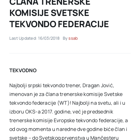
ČLANA TRENERSKE
KOMISIJE SVETSKE
Akti SSAB
TEKVONDO FEDERACIJE
Kontakt
Last Updated: 16/03/2018
By
ssab
TEKVODNO
Najbolji srpski tekvondo trener, Dragan Jović,
imenovan je za člana trenerske komisije Svetske
tekvondo federacije (WT)! Najbolji na svetu, ali i u
izboru OKS-a 2017. godine, već je predsednik
trenerske komisije Evropske tekvondo federacije, a
od ovog momenta u naredne dve godine biće član i
svetske – do Svetskog prvenstva u Mančesteru