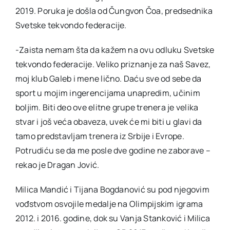
2019. Poruka je došla od Čungvon Čoa, predsednika
Svetske tekvondo federacije.
-Zaista nemam šta da kažem na ovu odluku Svetske
tekvondo federacije. Veliko priznanje za naš Savez,
moj klub Galeb i mene lično. Daću sve od sebe da
sport u mojim ingerencijama unapredim, učinim
boljim. Biti deo ove elitne grupe trenera je velika
stvar i još veća obaveza, uvek će mi biti u glavi da
tamo predstavljam trenera iz Srbije i Evrope.
Potrudiću se da me posle dve godine ne zaborave –
rekao je Dragan Jović.
Milica Mandić i Tijana Bogdanović su pod njegovim
vođstvom osvojile medalje na Olimpijskim igrama
2012. i 2016. godine, dok su Vanja Stanković i Milica