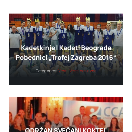
Kadetkinje I Kadeti Beograda
Pobednici „trofej Zagreba 2016“
Categories:
Vesti
,
Vesti naslovna
ODRŽAN SVEČANI KOKTEL