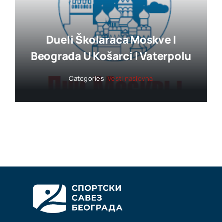
Dueli Školaraca Moskve I
Beograda U Košarci I Vaterpolu
Categories:
Vesti naslovna