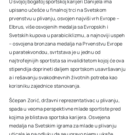
U svojoj bogatoj sportskoj karijeri Danijela ima
upisano učešće u finalnoj trci na Svetskom
prvenstvu u plivanju, osvojen najviši vrh Evrope –
Elbrus, više osvojenih medalja sa Evropskih i
Svetskih kupova u parabiciklizmu, a najnoviji uspeh
– osvojena bronzana medalja na Prvenstvu Evrope
u paratekvondou, svrtstava je u jednu od
najtrofejnijih sportista sa invaliditetom kojoj će ova
stipendija doprineti daljem sportskom usavršavanju
a i rešavanju svakodnevnih životnih potreba kao
korisniku zajednice stanovanja.
Šćepan Zorić, državni reprezentativac u plivanju,
spada u veoma perspektivne mlade sportiste pred
kojima je blistava sportska karijera. Osvejena
medalja na Svetskim igrama za mlade u plivanju
uticala je na odluku da se upravo njemu ukaže