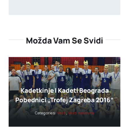
Možda Vam Se Svidi
Kadetkinje I Kadeti Beograda
Pobednici „trofej Zagreba 2016“
Categories:
Vesti
,
Vesti naslovna