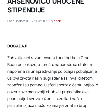
ARSENOVIĆU URUČENE
STIPENDIJE
Akti SSAB
Last Updated: 07/06/2017
By
ssab
Kontakt
DOGAĐAJI
Zahvaljujući razumevanju i podršci koju Grad
Beograd pokazuje i pruža, naporedo sa stalnim
naporima za unapređivanje položaja i poboljšanje
uslova života naših sugrađana sa invaliditetom,
zapaženi su pomaci u sferi sporta o čemu najbolje
govore sve masovniji obuhvat pripadnika ove
populacije i sve zapaženiji rezultati naših
paraolimpijaca među kojima je i znatan broj