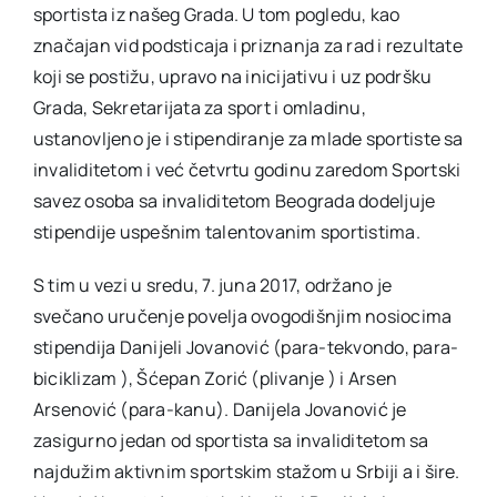
sportista iz našeg Grada. U tom pogledu, kao
značajan vid podsticaja i priznanja za rad i rezultate
koji se postižu, upravo na inicijativu i uz podršku
Grada, Sekretarijata za sport i omladinu,
ustanovljeno je i stipendiranje za mlade sportiste sa
invaliditetom i već četvrtu godinu zaredom Sportski
savez osoba sa invaliditetom Beograda dodeljuje
stipendije uspešnim talentovanim sportistima.
S tim u vezi u sredu, 7. juna 2017, održano je
svečano uručenje povelja ovogodišnjim nosiocima
stipendija Danijeli Jovanović (para-tekvondo, para-
biciklizam ), Šćepan Zorić (plivanje ) i Arsen
Arsenović (para-kanu). Danijela Jovanović je
zasigurno jedan od sportista sa invaliditetom sa
najdužim aktivnim sportskim stažom u Srbiji a i šire.