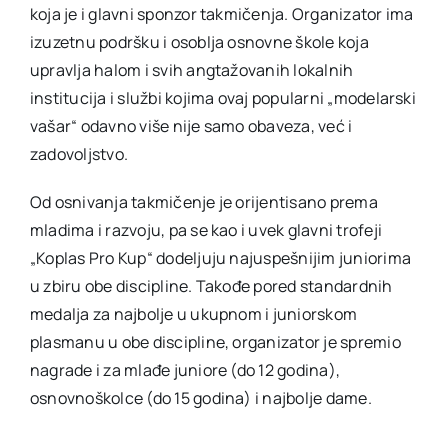
koja je i glavni sponzor takmičenja. Organizator ima
izuzetnu podršku i osoblja osnovne škole koja
upravlja halom i svih angtažovanih lokalnih
institucija i službi kojima ovaj popularni „modelarski
vašar“ odavno više nije samo obaveza, već i
zadovoljstvo.
Od osnivanja takmičenje je orijentisano prema
mladima i razvoju, pa se kao i uvek glavni trofeji
„Koplas Pro Kup“ dodeljuju najuspešnijim juniorima
u zbiru obe discipline. Takođe pored standardnih
medalja za najbolje u ukupnom i juniorskom
plasmanu u obe discipline, organizator je spremio
nagrade i za mlađe juniore (do 12 godina),
osnovnoškolce (do 15 godina) i najbolje dame.