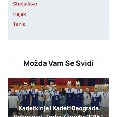
Streljaštvo
Kajak
Tenis
Možda Vam Se Svidi
Kadetkinje I Kadeti Beograda
Pobednici „trofej Zagreba 2016“