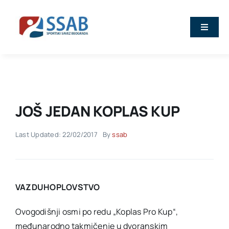
Skip
to
Toggle
content
Naviga
Vesti
O nama
JOŠ JEDAN KOPLAS KUP
Sport
Last Updated: 22/02/2017
By
ssab
Kalendar
VAZDUHOPLOVSTVO
Članovi
Ovogodišnji osmi po redu „Koplas Pro Kup“,
Stručna predavanja
međunarodno takmičenje u dvoranskim