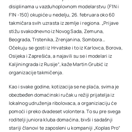
disiplinama u vazduhoplovnom modelarstvu (F1N i
F1N -150) okupiće u nedelju, 26. februara oko 60
Akti SSAB
takmičara svih uzrasta iz zemlje i regiona. „Prijave
stižu svakodnevno iz Novog Sada, Zemuna,
Kontakt
Beograda, Trstenika, Zrenjanina, Sombora…
Očekuju se gosti iz Hrvatske i to iz Karlovca, Borova,
Osijeka i Zaprešića, a najavili su se i modelari iz
Kaljiningrada iz Rusije“, kaže Martin Grubić iz
organizacije takmičenja.
Kao i svake godine, kotizacija se ne plaća, svima je
obezbeđen domaćinski ručak u režiji prijatelja iz
lokalnog udruženja ribolovaca, a organiziaciju će
pomoći i preko dvadeset volontera. To su pre svega
roditelji juniora kluba domaćina, bivši i sadašnji
stariji članovi te zaposleni u kompaniji „Koplas Pro“