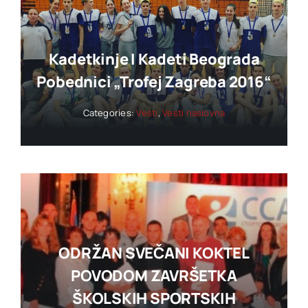
Kadetkinje I Kadeti Beograda
Pobednici „trofej Zagreba 2016“
Categories:
Vesti
,
Vesti naslovna
ODRŽAN SVEČANI KOKTEL
POVODOM ZAVRŠETKA
ŠKOLSKIH SPORTSKIH