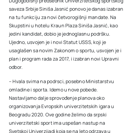
Dugogodišnji predsednik Univerzitetskog sportskog
saveza Srbije Siniša Jasnić ponovo je danas izabran
Akti SSAB
na tu funkciju za novi četvorogišnji mandate. Na
Skupstini u hotelu Kraun Plaza Siniša Jasnić, kao
jedini kandidat, dobio je jednoglasnu podršku.
Kontakt
Ujedno, usvojen je i novi Statut USSS, koji je
usaglašen sa novim Zakonom o sportu, usvojen je i
plan i program rada za 2017, i izabran novi Upravni
odbor.
– Hvala svima na podrsci, posebno Ministarstvu
omladine i sporta. Idemo u nove pobede.
Nastavljamo dalje sprovođenje planova oko
organizovanja Evropskih univerzitetskih igara u
Beogradu 2020. Ove godine želimo da srpski
univerzitetski sport ima uspešan nastup na
Svetskoj Univerzijadi koja se na leto odrzava u