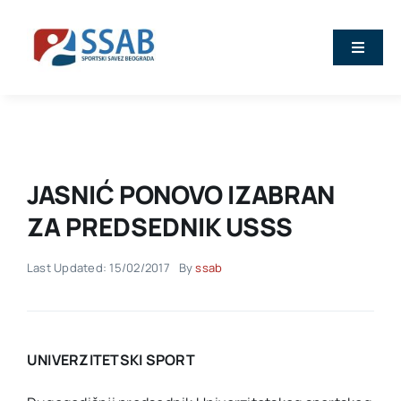
Skip
to
Toggle
content
Naviga
Vesti
O nama
JASNIĆ PONOVO IZABRAN
Sport
ZA PREDSEDNIK USSS
Last Updated: 15/02/2017
By
ssab
Kalendar
Članovi
UNIVERZITETSKI SPORT
Stručna predavanja