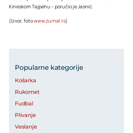
Kineskom Tajpehu – poručio je Jasnić.
(Izvor, foto
www.zurnal.rs
)
Popularne kategorije
Košarka
Rukomet
Fudbal
Plivanje
Veslanje