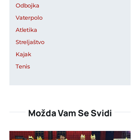
Odbojka
Vaterpolo
Atletika
Streljaštvo
Kajak
Tenis
Možda Vam Se Svidi