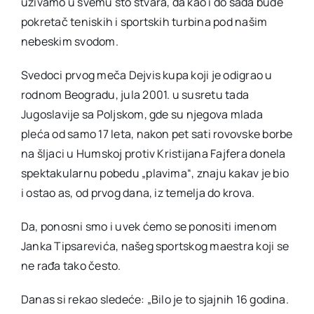
uživamo u svemu što stvara, da kao i do sada bude
pokretač teniskih i sportskih turbina pod našim
nebeskim svodom.
Svedoci prvog meča Dejvis kupa koji je odigrao u
rodnom Beogradu, jula 2001. u susretu tada
Jugoslavije sa Poljskom, gde su njegova mlada
pleća od samo 17 leta, nakon pet sati rovovske borbe
na šljaci u Humskoj protiv Kristijana Fajfera donela
spektakularnu pobedu „plavima“, znaju kakav je bio
i ostao as, od prvog dana, iz temelja do krova.
Da, ponosni smo i uvek ćemo se ponositi imenom
Janka Tipsarevića, našeg sportskog maestra koji se
ne rađa tako često.
Danas si rekao sledeće: „Bilo je to sjajnih 16 godina.