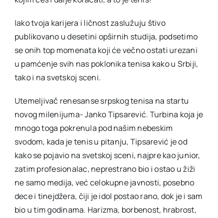
Iako tvoja karijera i ličnost zaslužuju štivo
publikovano u desetini opširnih studija, podsetimo
se onih top momenata koji će večno ostati urezani
u pamćenje svih nas poklonika tenisa kako u Srbiji,
tako i na svetskoj sceni.
Utemeljivač renesanse srpskog tenisa na startu
novog milenijuma- Janko Tipsarević. Turbina koja je
mnogo toga pokrenula pod našim nebeskim
svodom, kada je tenis u pitanju, Tipsarević je od
kako se pojavio na svetskoj sceni, najpre kao junior,
zatim profesionalac, neprestrano bio i ostao u žiži
ne samo medija, već celokupne javnosti, posebno
dece i tinejdžera, čiji je idol postao rano, dok je i sam
bio u tim godinama. Harizma, borbenost, hrabrost,