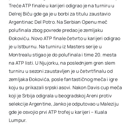
Treće ATP finale u karijeri odigrao je na turniru u
Delrej Biču gde ga je u borbi za titulu zaustavio
Argentinac Del Potro. Na Serbian Openu meč
polufinala zbog povrede predao je zemljaku
Đokoviću. Novo ATP finale četvrto u karijeri odigrao
je u Istburnu. Na turniru iz Masters serije u
Montrealu stigao je do polufinala i time 20. mesta
na ATP listi. U Njujorku, na poslednjem gren slem
turniru u sezoni zaustavljen je u četvrtfinalu od
zemljaka Đokovića, posle fantastičnog meča i igre
koju su prikazali srpski asovi. Nakon Davis cup meča
koji je Srbija odigrala u beogradskoj Areni protiv
selekcije Argentine, Janko je odputovao u Maleziju
gde je osvojio prvi ATP trofej u karijeri – Kuala
Lumpur.