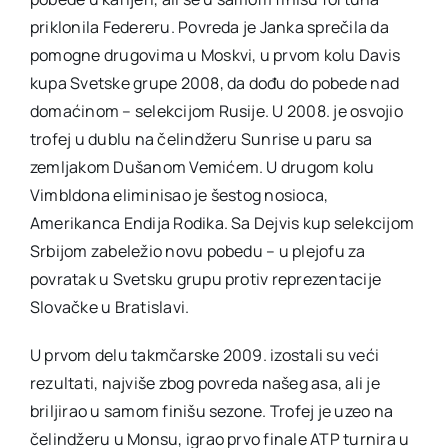
priklonila Federeru. Povreda je Janka sprečila da
pomogne drugovima u Moskvi, u prvom kolu Davis
kupa Svetske grupe 2008, da dođu do pobede nad
domaćinom – selekcijom Rusije. U 2008. je osvojio
trofej u dublu na čelindžeru Sunrise u paru sa
zemljakom Dušanom Vemićem. U drugom kolu
Vimbldona eliminisao je šestog nosioca,
Amerikanca Endija Rodika. Sa Dejvis kup selekcijom
Srbijom zabeležio novu pobedu – u plejofu za
povratak u Svetsku grupu protiv reprezentacije
Slovačke u Bratislavi.
U prvom delu takmčarske 2009. izostali su veći
rezultati, najviše zbog povreda našeg asa, ali je
briljirao u samom finišu sezone. Trofej je uzeo na
čelindžeru u Monsu, igrao prvo finale ATP turnira u