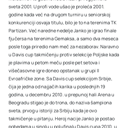
sveta 2001. U profi vode ušao je proleća 2001.
godine kada već na drugom turniru u seniorskoj
konkurenciji osvaja titulu, bilo je to na terenima TK
Partizan. Već naredne nedelje Janko je igrao finale
fjučersa na terenima Gemaksa, a samo dva meseca
posle toga priredio nam meč za nezaborav. Naravno
u Davis cup takmičenju protiv selekcije Poljske kada
je plavima u petom meču posle pet setova i
višečasovne igre doneo opstanak u grupi II
Evroafričke zone. Sa Davis cup selekcijom Srbije,
čija je jedna od najjačih karika u poslednjih 19
godina, u decembru 2010. u prepunoj hali Arena u
Beogradu stigao je do trona, do naziva šampiona
sveta, prvog u istoriji za Srbiju kada je ovo
takmičenje u pitanju. Heroj nacije Janko je postao
pobedama u singlu u polufinalu Davis cupa 2010. u