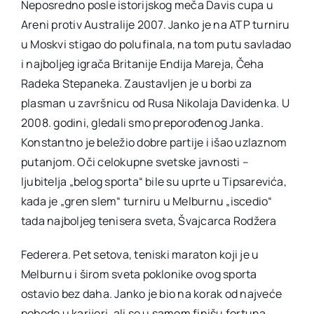
Neposredno posle istorijskog meča Davis cupa u
Areni protiv Australije 2007. Janko je na ATP turniru
u Moskvi stigao do polufinala, na tom putu savladao
i najboljeg igrača Britanije Endija Mareja, Čeha
Radeka Stepaneka. Zaustavljen je u borbi za
plasman u završnicu od Rusa Nikolaja Davidenka. U
2008. godini, gledali smo preporođenog Janka.
Konstantno je beležio dobre partije i išao uzlaznom
putanjom. Oči celokupne svetske javnosti –
ljubitelja „belog sporta“ bile su uprte u Tipsarevića,
kada je „gren slem“ turniru u Melburnu „iscedio“
tada najboljeg tenisera sveta, Švajcarca Rodžera
Federera. Pet setova, teniski maraton koji je u
Melburnu i širom sveta poklonike ovog sporta
ostavio bez daha. Janko je bio na korak od najveće
pobede u karijeri, ali se u samom finišu fortuna