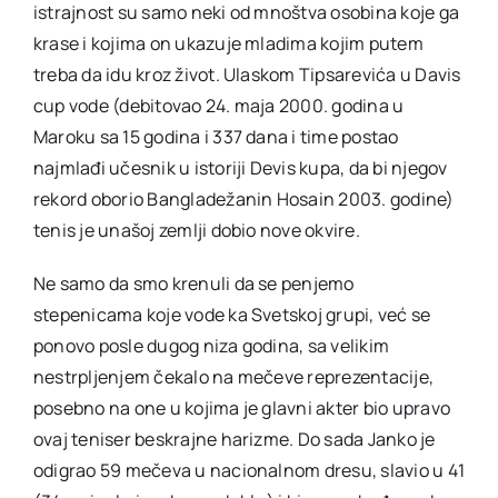
istrajnost su samo neki od mnoštva osobina koje ga
krase i kojima on ukazuje mladima kojim putem
treba da idu kroz život. Ulaskom Tipsarevića u Davis
cup vode (debitovao 24. maja 2000. godina u
Maroku sa 15 godina i 337 dana i time postao
najmlađi učesnik u istoriji Devis kupa, da bi njegov
rekord oborio Bangladežanin Hosain 2003. godine)
tenis je unašoj zemlji dobio nove okvire.
Ne samo da smo krenuli da se penjemo
stepenicama koje vode ka Svetskoj grupi, već se
ponovo posle dugog niza godina, sa velikim
nestrpljenjem čekalo na mečeve reprezentacije,
posebno na one u kojima je glavni akter bio upravo
ovaj teniser beskrajne harizme. Do sada Janko je
odigrao 59 mečeva u nacionalnom dresu, slavio u 41