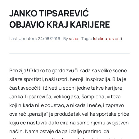
JANKO TIPSAREVIĆ
Akti SSAB
OBJAVIO KRAJ KARIJERE
Kontakt
Last Updated: 24/08/2019
By
ssab
Tags:
Istaknute vesti
Penzija! O kako to gordo zvuči kada sa velike scene
silaze sportisti, naši uzori, heroji, inspiracija. Bila je
čast svedočiti i živeti u epohi jedne takve karijere
Janka Tipsarevića, velikog asa, šampiona, viteza
koji nikada nije odustao, a nikada i neće, i zapravo
ova reč „penzija“ je produžetak velike sportske priče
koju će nastaviti da kreira na samo njemu svojstven
način. Nama ostaje da ga i dalje pratimo, da