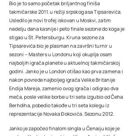
Bio je to samo početak briljantnog finiša
takmičarske 2011. u režiji srpskog asa Tipsarevića.
Usledilo je novi trofej iskovan u Moskvi, zatim
nedelju dana kasnije i peto finale sezone do koga je
stigao u St. Petersburgu. Kruna sezone za
Tipsarevića bio je plasman na završni turnir u
sezoni – Masters u Londonu koji okuplja osam
najboljih igrača planete u aktuelnoj takmičarskoj
godini. Janko je u London otišao kao prva zamena i
nakon povrede najboljeg igrača Velike Britanije
Endija Mareja, zamenio ovog igrača i odigrao dva
meča, posle velike borbe u tri seta izgubio od Čeha
Berhdiha, pobedio takođe u tri seta kolegu iz
reprezentacije Novaka Đokovića. Sezonu 2012.
Janko je započeo finalom singla u Čenaiju koje je