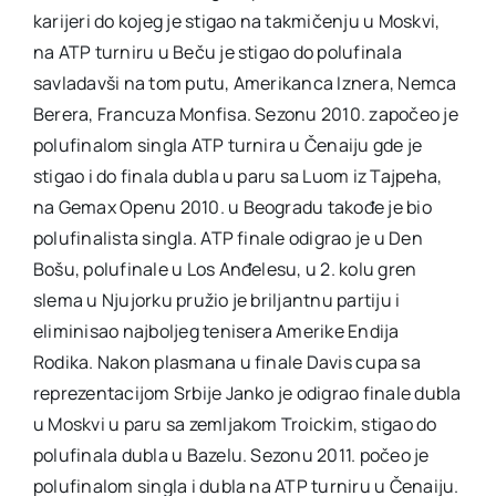
karijeri do kojeg je stigao na takmičenju u Moskvi,
na ATP turniru u Beču je stigao do polufinala
savladavši na tom putu, Amerikanca Iznera, Nemca
Berera, Francuza Monfisa. Sezonu 2010. započeo je
polufinalom singla ATP turnira u Čenaiju gde je
stigao i do finala dubla u paru sa Luom iz Tajpeha,
na Gemax Openu 2010. u Beogradu takođe je bio
polufinalista singla. ATP finale odigrao je u Den
Bošu, polufinale u Los Anđelesu, u 2. kolu gren
slema u Njujorku pružio je briljantnu partiju i
eliminisao najboljeg tenisera Amerike Endija
Rodika. Nakon plasmana u finale Davis cupa sa
reprezentacijom Srbije Janko je odigrao finale dubla
u Moskvi u paru sa zemljakom Troickim, stigao do
polufinala dubla u Bazelu. Sezonu 2011. počeo je
polufinalom singla i dubla na ATP turniru u Čenaiju.