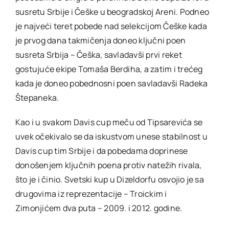
susretu Srbije i Češke u beogradskoj Areni. Podneo
je najveći teret pobede nad selekcijom Češke kada
je prvog dana takmičenja doneo ključni poen
susreta Srbija – Češka, savladavši prvi reket
gostujuće ekipe Tomaša Berdiha, a zatim i trećeg
kada je doneo pobednosni poen savladavši Radeka
Štepaneka.
Kao i u svakom Davis cup meču od Tipsarevića se
uvek očekivalo se da iskustvom unese stabilnost u
Davis cup tim Srbije i da pobedama doprinese
donošenjem ključnih poena protiv natežih rivala,
što je i činio. Svetski kup u Dizeldorfu osvojio je sa
drugovima iz reprezentacije – Troickim i
Zimonjićem dva puta – 2009. i 2012. godine.