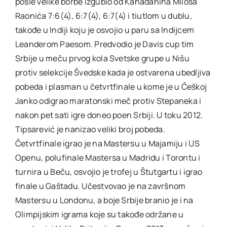
posle velike borbe izgubio od Kanađanina Miloša
Raonića 7:6(4), 6:7(4), 6:7(4) i tiutlom u dublu,
takođe u Indiji koju je osvojio u paru sa Indijcem
Leanderom Paesom. Predvodio je Davis cup tim
Srbije u meču prvog kola Svetske grupe u Nišu
protiv selekcije Švedske kada je ostvarena ubedljiva
pobeda i plasman u četvrtfinale u kome je u Češkoj
Janko odigrao maratonski meč protiv Stepaneka i
nakon pet sati igre doneo poen Srbiji. U toku 2012.
Tipsarević je nanizao veliki broj pobeda.
Četvrtfinale igrao je na Mastersu u Majamiju i US
Openu, polufinale Mastersa u Madridu i Torontu i
turnira u Beču, osvojio je trofej u Štutgartu i igrao
finale u Gaštadu. Učestvovao je na završnom
Mastersu u Londonu, a boje Srbije branio je i na
Olimpijskim igrama koje su takođe održane u