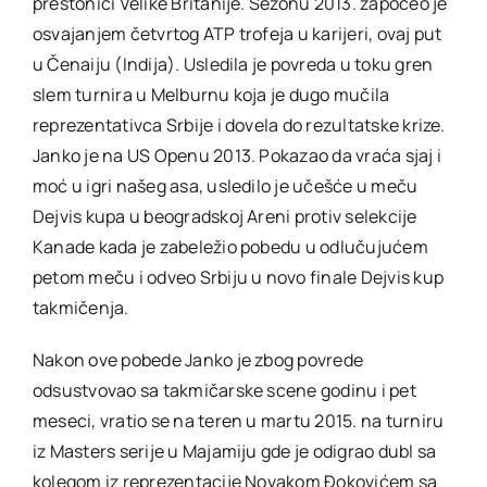
prestonici Velike Britanije. Sezonu 2013. započeo je
osvajanjem četvrtog ATP trofeja u karijeri, ovaj put
u Čenaiju (Indija). Usledila je povreda u toku gren
slem turnira u Melburnu koja je dugo mučila
reprezentativca Srbije i dovela do rezultatske krize.
Janko je na US Openu 2013. Pokazao da vraća sjaj i
moć u igri našeg asa, usledilo je učešće u meču
Dejvis kupa u beogradskoj Areni protiv selekcije
Kanade kada je zabeležio pobedu u odlučujućem
petom meču i odveo Srbiju u novo finale Dejvis kup
takmičenja.
Nakon ove pobede Janko je zbog povrede
odsustvovao sa takmičarske scene godinu i pet
meseci, vratio se na teren u martu 2015. na turniru
iz Masters serije u Majamiju gde je odigrao dubl sa
kolegom iz reprezentacije Novakom Đokovićem sa