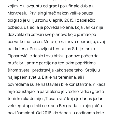
kojim je u avgustu odigrao i polufinale dubla u
Montrealu. Prvi singl meč nakon velike pauze
odigrao je u Hjustonu u aprilu 2015. i zabeležio
pobedu, usledila je povreda kolena, koja Janku nije
dozvolila da ostvari sve planove koje je imao po
porvatku na teren. Morao je na novu operaciju, ovaj
put kolena. Proslavljeni teniski as Srbije Janko
Tipsarević je dobio i ovu bitku i ponovo počeo da
pruža briljantne partije na teniskim poprištima
širom sveta i predstavlja kako sebe tako i Srbiju u
najlepšem svetlu. Bitke na terenima, ali i
povredama su se nastavile i bile konstantne, nikada
nije odustajao, a paraleleno je vredno radio i gradio
tenisku akademiju „Tipsarević“ koja je danas jedan
velelepni sportski centar u Beogradu iz kojeg niču
novi šampioni. Od 2016. do danas, u godinama koje