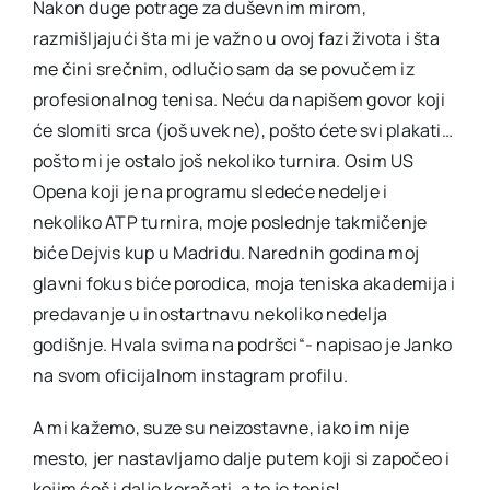
Nakon duge potrage za duševnim mirom,
razmišljajući šta mi je važno u ovoj fazi života i šta
me čini srečnim, odlučio sam da se povučem iz
profesionalnog tenisa. Neću da napišem govor koji
će slomiti srca (još uvek ne), pošto ćete svi plakati…
pošto mi je ostalo još nekoliko turnira. Osim US
Opena koji je na programu sledeće nedelje i
nekoliko ATP turnira, moje poslednje takmičenje
biće Dejvis kup u Madridu. Narednih godina moj
glavni fokus biće porodica, moja teniska akademija i
predavanje u inostartnavu nekoliko nedelja
godišnje. Hvala svima na podršci“- napisao je Janko
na svom oficijalnom instagram profilu.
A mi kažemo, suze su neizostavne, iako im nije
mesto, jer nastavljamo dalje putem koji si započeo i
kojim ćeš i dalje koračati, a to je tenis!