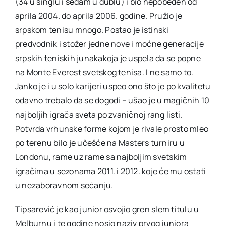
(34 u singlu i sedam u dublu) i bio nepobeđen od
aprila 2004. do aprila 2006. godine. Pružio je
srpskom tenisu mnogo. Postao je istinski
predvodnik i stožer jedne nove i moćne generacije
srpskih teniskih junakakoja je uspela da se popne
na Monte Everest svetskog tenisa. I ne samo to.
Janko je i u solo karijeri uspeo ono što je po kvalitetu
odavno trebalo da se dogodi – ušao je u magičnih 10
najboljih igrača sveta po zvaničnoj rang listi.
Potvrda vrhunske forme kojom je rivale prosto mleo
po terenu bilo je učešće na Masters turniru u
Londonu, rame uz rame sa najboljim svetskim
igračima u sezonama 2011. i 2012. koje će mu ostati
u nezaboravnom sećanju.
Tipsarević je kao junior osvojio gren slem titulu u
Melburnu i te godine nosio naziv prvog juniora