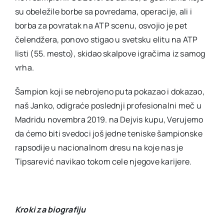
su obeležile borbe sa povredama, operacije, ali i
borba za povratak na ATP scenu, osvojio je pet
čelendžera, ponovo stigao u svetsku elitu na ATP
listi (55. mesto), skidao skalpove igračima iz samog
vrha.
Šampion koji se nebrojeno puta pokazao i dokazao,
naš Janko, odigraće poslednji profesionalni meč u
Madridu novembra 2019. na Dejvis kupu, Verujemo
da ćemo biti svedoci još jedne teniske šampionske
rapsodije u nacionalnom dresu na koje nas je
Tipsarević navikao tokom cele njegove karijere.
Kroki za biografiju