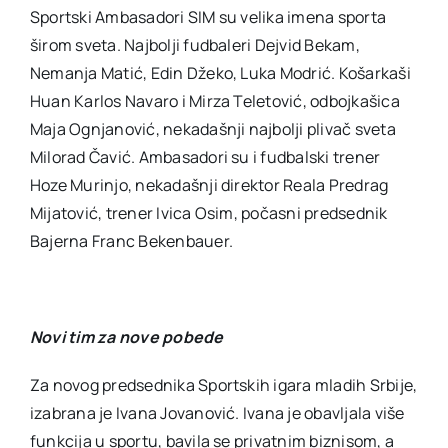
Sportski Ambasadori SIM su velika imena sporta
širom sveta. Najbolji fudbaleri Dejvid Bekam,
Nemanja Matić, Edin Džeko, Luka Modrić. Košarkaši
Huan Karlos Navaro i Mirza Teletović, odbojkašica
Maja Ognjanović, nekadašnji najbolji plivač sveta
Milorad Čavić. Ambasadori su i fudbalski trener
Hoze Murinjo, nekadašnji direktor Reala Predrag
Mijatović, trener Ivica Osim, počasni predsednik
Bajerna Franc Bekenbauer.
Novi tim za nove pobede
Za novog predsednika Sportskih igara mladih Srbije,
izabrana je Ivana Jovanović. Ivana je obavljala više
funkcija u sportu, bavila se privatnim biznisom, a