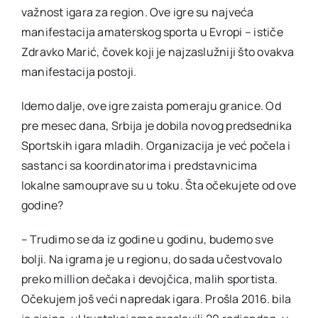
važnost igara za region. Ove igre su najveća
manifestacija amaterskog sporta u Evropi – ističe
Zdravko Marić, čovek koji je najzaslužniji što ovakva
manifestacija postoji.
Idemo dalje, ove igre zaista pomeraju granice. Od
pre mesec dana, Srbija je dobila novog predsednika
Sportskih igara mladih. Organizacija je već počela i
sastanci sa koordinatorima i predstavnicima
lokalne samouprave su u toku. Šta očekujete od ove
godine?
– Trudimo se da iz godine u godinu, budemo sve
bolji. Na igrama je u regionu, do sada učestvovalo
preko million dečaka i devojčica, malih sportista.
Očekujem još veći napredak igara. Prošla 2016. bila