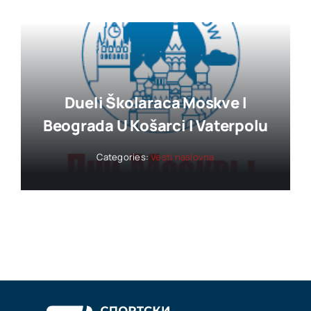
Dueli Školaraca Moskve I
Beograda U Košarci I Vaterpolu
Categories:
Vesti naslovna