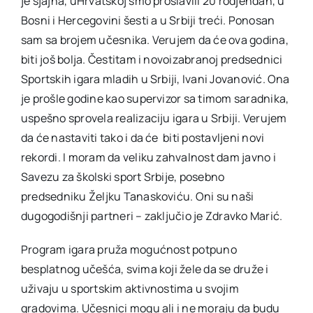
je sjajna, uHrvatskoj smo proslavili 20 rodjendan, u
Bosni i Hercegovini šesti a u Srbiji treći. Ponosan
sam sa brojem učesnika. Verujem da će ova godina,
biti još bolja. Čestitam i novoizabranoj predsednici
Sportskih igara mladih u Srbiji, Ivani Jovanović. Ona
je prošle godine kao supervizor sa timom saradnika,
uspešno sprovela realizaciju igara u Srbiji. Verujem
da će nastaviti tako i da će biti postavljeni novi
rekordi. I moram da veliku zahvalnost dam javno i
Savezu za školski sport Srbije, posebno
predsedniku Željku Tanaskoviću. Oni su naši
dugogodišnji partneri – zaključio je Zdravko Marić.
Program igara pruža mogućnost potpuno
besplatnog učešća, svima koji žele da se druže i
uživaju u sportskim aktivnostima u svojim
gradovima. Učesnici mogu ali i ne moraju da budu