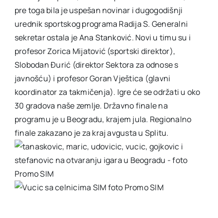
pre toga bila je uspešan novinar i dugogodišnji
urednik sportskog programa Radija S. Generalni
sekretar ostala je Ana Stanković. Novi u timu su i
profesor Zorica Mijatović (sportski direktor),
Slobodan Đurić (direktor Sektora za odnose s
javnošću) i profesor Goran Vještica (glavni
koordinator za takmičenja). Igre će se održati u oko
30 gradova naše zemlje. Državno finale na
programu je u Beogradu, krajem jula. Regionalno
finale zakazano je za kraj avgusta u Splitu.