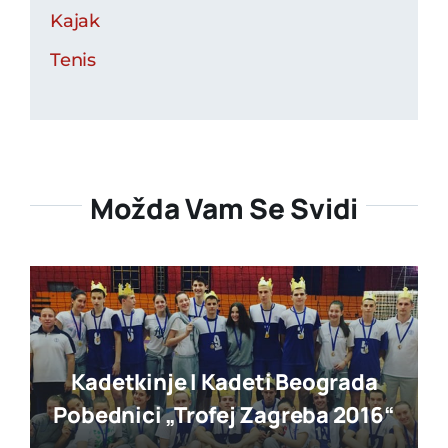
Kajak
Tenis
Možda Vam Se Svidi
Kadetkinje I Kadeti Beograda
Pobednici „trofej Zagreba 2016“