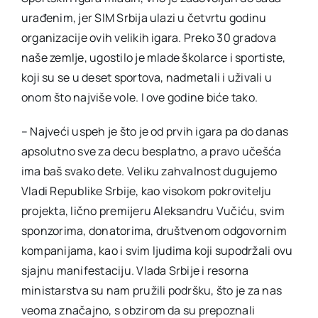
urađenim, jer SIM Srbija ulazi u četvrtu godinu
organizacije ovih velikih igara. Preko 30 gradova
naše zemlje, ugostilo je mlade školarce i sportiste,
koji su se u deset sportova, nadmetali i uživali u
onom što najviše vole. I ove godine biće tako.
– Najveći uspeh je što je od prvih igara pa do danas
apsolutno sve za decu besplatno, a pravo učešća
ima baš svako dete. Veliku zahvalnost dugujemo
Vladi Republike Srbije, kao visokom pokrovitelju
projekta, lično premijeru Aleksandru Vučiću, svim
sponzorima, donatorima, društvenom odgovornim
kompanijama, kao i svim ljudima koji supodržali ovu
sjajnu manifestaciju. Vlada Srbije i resorna
ministarstva su nam pružili podršku, što je za nas
veoma značajno, s obzirom da su prepoznali