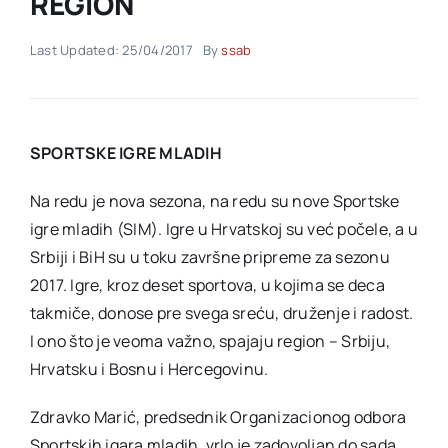
REGION
Last Updated: 25/04/2017
By
ssab
Akti SSAB
Kontakt
SPORTSKE IGRE MLADIH
Na redu je nova sezona, na redu su nove Sportske
igre mladih (SIM). Igre u Hrvatskoj su već počele, a u
Srbiji i BiH su u toku završne pripreme za sezonu
2017. Igre, kroz deset sportova, u kojima se deca
takmiče, donose pre svega sreću, druženje i radost.
I ono što je veoma važno, spajaju region – Srbiju,
Hrvatsku i Bosnu i Hercegovinu.
Zdravko Marić, predsednik Organizacionog odbora
Sportskih igara mladih, vrlo je zadovoljan do sada