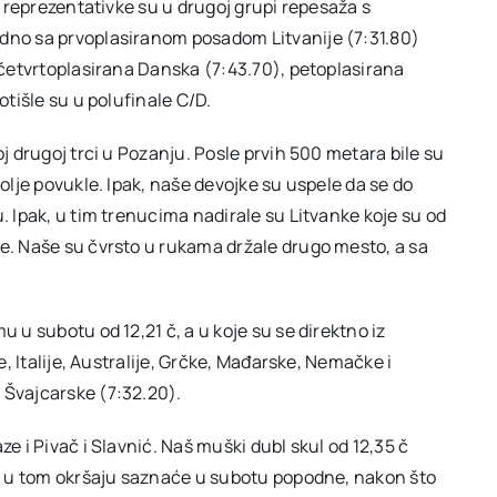
še reprezentativke su u drugoj grupi repesaža s
edno sa prvoplasiranom posadom Litvanije (7:31.80)
, četvrtoplasirana Danska (7:43.70), petoplasirana
otišle su u polufinale C/D.
oj drugoj trci u Pozanju. Posle prvih 500 metara bile su
bolje povukle. Ipak, naše devojke su uspele da se do
. Ipak, u tim trenucima nadirale su Litvanke koje su od
ke. Naše su čvrsto u rukama držale drugo mesto, a sa
u u subotu od 12,21 č, a u koje su se direktno iz
e, Italije, Australije, Grčke, Mađarske, Nemačke i
 Švajcarske (7:32.20).
ze i Pivač i Slavnić. Naš muški dubl skul od 12,35 č
ala u tom okršaju saznaće u subotu popodne, nakon što