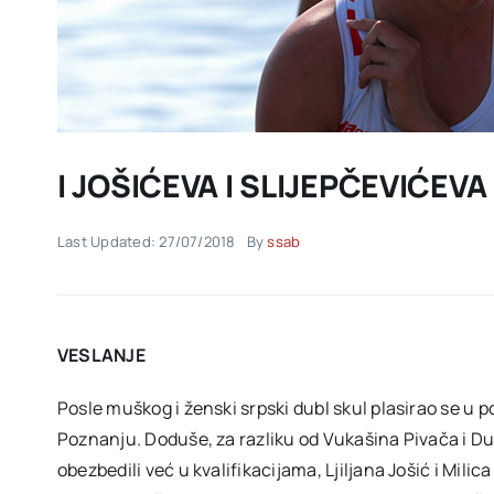
I JOŠIĆEVA I SLIJEPČEVIĆEV
Last Updated: 27/07/2018
By
ssab
VESLANJE
Posle muškog i ženski srpski dubl skul plasirao se u 
Poznanju. Doduše, za razliku od Vukašina Pivača i Duš
obezbedili već u kvalifikacijama, Ljiljana Jošić i Milic