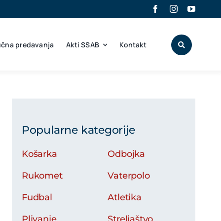
učna predavanja
Akti SSAB
Kontakt
Popularne kategorije
Košarka
Odbojka
Rukomet
Vaterpolo
Fudbal
Atletika
Plivanje
Streljaštvo