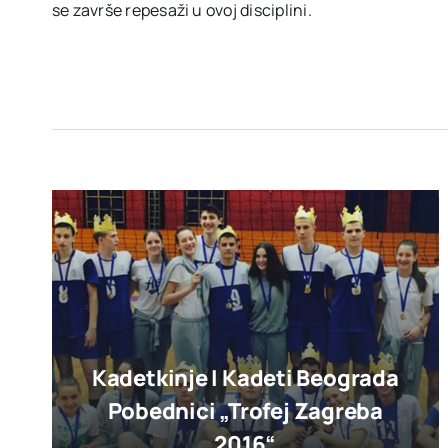
se završe repesaži u ovoj disciplini.
Kadetkinje I Kadeti Beograda
Pobednici „trofej Zagreba
2016“