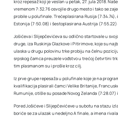
kroz repesaž koji je veslan u petak, 27. jula 2018. Na
vremenom 7:32.76 osvojile drugo mesto i tako se zaj
probile u polufinale. Trećeplasirana Rusija (7:34.74)
Estonija (7:50.08) i šestoplasirana Austrija (7:55.22) 
Jošićeva i Slijepčevićeva su odlično startovale u svoj
druge, iza Ruskinja Glazkove i Pitirimove, koje su naj
ulaska u drugu polovinu trke probiju na čelnu poziciju
srpskog čamca preuzele vođstvo u trećoj četvrtini tr
tim plasmanom su i prošle kroz cilj.
Iz prve grupe repesaža u polufinale koje je na program
kvalifikacija plasirali čamci Velike Britanije, Francusk
Rumunije, otišle su posade Novog Zelanda (7:28.07) i
Pored Jošićeve i Slijepčevićeve u subotu na stazu izla
boriće se za ulazak u nedeljno A finale, a imena riv