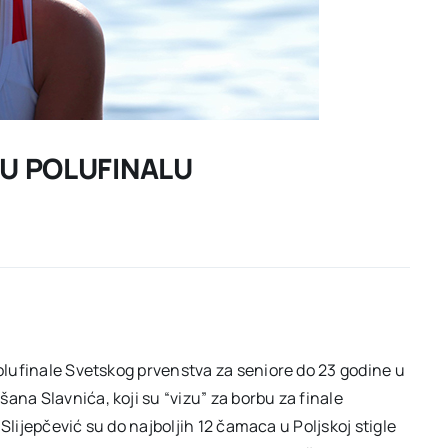
A U POLUFINALU
polufinale Svetskog prvenstva za seniore do 23 godine u
ana Slavnića, koji su “vizu” za borbu za finale
a Slijepčević su do najboljih 12 čamaca u Poljskoj stigle