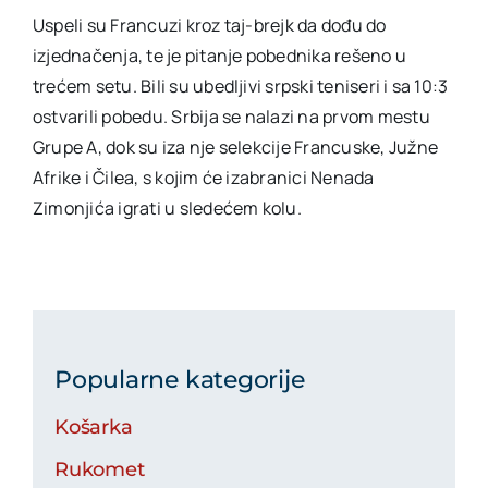
Uspeli su Francuzi kroz taj-brejk da dođu do
izjednačenja, te je pitanje pobednika rešeno u
trećem setu. Bili su ubedljivi srpski teniseri i sa 10:3
ostvarili pobedu. Srbija se nalazi na prvom mestu
Grupe A, dok su iza nje selekcije Francuske, Južne
Afrike i Čilea, s kojim će izabranici Nenada
Zimonjića igrati u sledećem kolu.
Popularne kategorije
Košarka
Rukomet