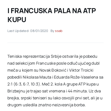
I FRANCUSKA PALA NA ATP
Akti SSAB
KUPU
Kontakt
Last Updated: 08/01/2020
By
ssab
Teniska reprezentacija Srbije ostvarila je pobedu
nad selekcijom Francuske posle odlučujućeg dubl
meča u kojem su Novak Đoković i Viktor Troicki
pobedili Nikolasa Mauta i Eduarda Rože-Vaselena sa
2:1 (6:3, 6:7, 10:3). Meč 2. kola A grupe ATP kupa u
Brizbejnu je trajao sat vremena i 44 minuta. Uz dva
brejka, srpski teniseri su lako osvojili prvi set, ali je u
drugom usledila znatno neizvesnija borba.