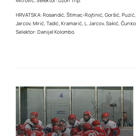
Mitrović. Selektor: Džon Trip.
HRVATSKA: Rosandić, Štimac-Rojtinić, Goršić, Puzić, Sr
Jarcov, Mirić, Tadić, Kramarić, L. Jarcov, Sakić, Čunk
Selektor: Danijel Kolombo.