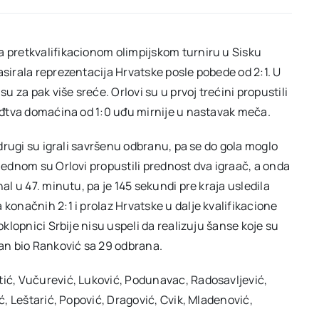
a pretkvalifikacionom olimpijskom turniru u Sisku
asirala reprezentacija Hrvatske posle pobede od 2:1. U
su za pak više sreće. Orlovi su u prvoj trećini propustili
vođtva domaćina od 1:0 uđu mirnije u nastavak meča.
i drugi su igrali savršenu odbranu, pa se do gola moglo
 jednom su Orlovi propustili prednost dva igraač, a onda
al u 47. minutu, pa je 145 sekundi pre kraja usledila
 konačnih 2:1 i prolaz Hrvatske u dalje kvalifikacione
oklopnici Srbije nisu uspeli da realizuju šanse koje su
tan bio Ranković sa 29 odbrana.
tić, Vučurević, Luković, Podunavac, Radosavljević,
ić, Leštarić, Popović, Dragović, Cvik, Mladenović,