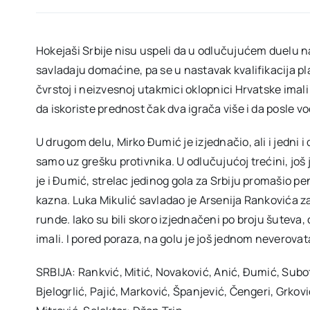
Hokejaši Srbije nisu uspeli da u odlučujućem duelu n
savladaju domaćine, pa se u nastavak kvalifikacija pl
čvrstoj i neizvesnoj utakmici oklopnici Hrvatske imali 
da iskoriste prednost čak dva igrača više i da posle 
U drugom delu, Mirko Đumić je izjednačio, ali i jedni 
samo uz grešku protivnika. U odlučujućoj trećini, još
je i Đumić, strelac jedinog gola za Srbiju promašio pen
kazna. Luka Mikulić savladao je Arsenija Rankovića za
runde. Iako su bili skoro izjednačeni po broju šuteva, 
imali. I pored poraza, na golu je još jednom neverova
SRBIJA: Rankvić, Mitić, Novaković, Anić, Đumić, Subo
Bjelogrlić, Pajić, Marković, Španjević, Čengeri, Grkov