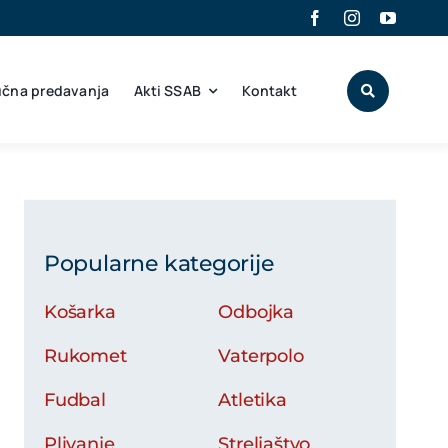
učna predavanja
Akti SSAB
Kontakt
Popularne kategorije
Košarka
Odbojka
Rukomet
Vaterpolo
Fudbal
Atletika
Plivanje
Streljaštvo