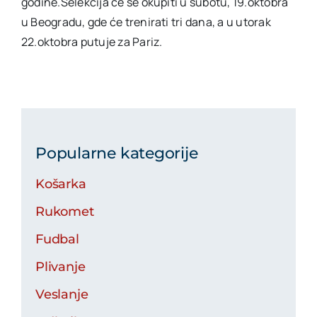
godine.Selekcija će se okupiti u subotu, 19.oktobra
u Beogradu, gde će trenirati tri dana, a u utorak
22.oktobra putuje za Pariz.
Popularne kategorije
Košarka
Rukomet
Fudbal
Plivanje
Veslanje