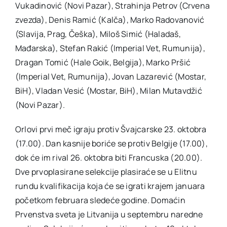
Vukadinović (Novi Pazar), Strahinja Petrov (Crvena
zvezda), Denis Ramić (Kalča), Marko Radovanović
(Slavija, Prag, Češka), Miloš Simić (Haladaš,
Mađarska), Stefan Rakić (Imperial Vet, Rumunija),
Dragan Tomić (Hale Goik, Belgija), Marko Pršić
(Imperial Vet, Rumunija), Jovan Lazarević (Mostar,
BiH), Vladan Vesić (Mostar, BiH), Milan Mutavdžić
(Novi Pazar).
Orlovi prvi meč igraju protiv Švajcarske 23. oktobra
(17.00). Dan kasnije boriće se protiv Belgije (17.00),
dok će im rival 26. oktobra biti Francuska (20.00).
Dve prvoplasirane selekcije plasiraće se u Elitnu
rundu kvalifikacija koja će se igrati krajem januara
početkom februara sledeće godine. Domaćin
Prvenstva sveta je Litvanija u septembru naredne