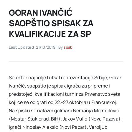
GORAN IVANČIĆ
Akti SSAB
SAOPŠTIO SPISAK ZA
KVALIFIKACIJE ZA SP
Kontakt
Last Updated: 21/10/2019
By
ssab
Selektor najbolje futsal reprezentacije Srbije, Goran
Ivančić, saopštio je spisak igrača za pripreme i
predstojeći kvalifikacioni turnir za Prvenstvo sveta
koji će se odigrati od 22.-27.oktobra u Francuskoj.
Na spisku se nalaze: golmani Nemanja Momčilović
(Mostar Staklorad, BiH), Jakov Vulić (Nova Pazova),
igrači Ninoslav Aleksić (Novi Pazar), Veroljub