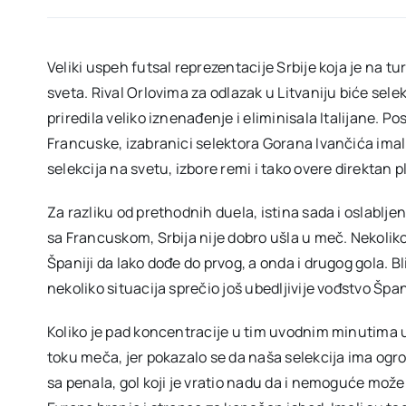
Veliki uspeh futsal reprezentacije Srbije koja je na t
sveta. Rival Orlovima za odlazak u Litvaniju biće selek
priredila veliko iznenađenje i eliminisala Italijane. 
Francuske, izabranici selektora Gorana Ivančića imal
selekcija na svetu, izbore remi i tako overe direktan
Za razliku od prethodnih duela, istina sada i oslablj
sa Francuskom, Srbija nije dobro ušla u meč. Nekoli
Španiji da lako dođe do prvog, a onda i drugog gola. B
nekoliko situacija sprečio još ubedljivije vođstvo Špa
Koliko je pad koncentracije u tim uvodnim minutima u
toku meča, jer pokazalo se da naša selekcija ima ogrom
sa penala, gol koji je vratio nadu da i nemoguće može