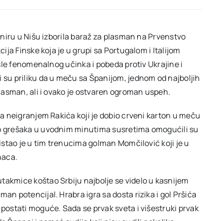
urniru u Nišu izborila baraž za plasman na Prvenstvo
cija Finske koja je u grupi sa Portugalom i Italijom
Posle fenomenalnog učinka i pobeda protiv Ukrajine i
i su priliku da u meču sa Španijom, jednom od najboljih
 plasman, ali i ovako je ostvaren ogroman uspeh.
ena neigranjem Rakića koji je dobio crveni karton u meču
ko grešaka u uvodnim minutima susretima omogućili su
listao je u tim trenucima golman Momčilović koji je u
naca.
takmice koštao Srbiju najbolje se videlo u kasnijem
an potencijal. Hrabra igra sa dosta rizika i gol Pršića
 postati moguće. Sada se prvak sveta i višestruki prvak