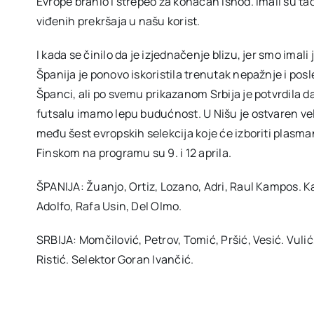
Evrope branio i strepeo za konačan ishod. Imali su tad
viđenih prekršaja u našu korist.
I kada se činilo da je izjednačenje blizu, jer smo imali
Španija je ponovo iskoristila trenutak nepažnje i posle
Španci, ali po svemu prikazanom Srbija je potvrdila d
futsalu imamo lepu budućnost. U Nišu je ostvaren vel
među šest evropskih selekcija koje će izboriti plasman 
Finskom na programu su 9. i 12 aprila.
ŠPANIJA: Žuanjo, Ortiz, Lozano, Adri, Raul Kampos. Ka
Adolfo, Rafa Usin, Del Olmo.
SRBIJA: Momčilović, Petrov, Tomić, Pršić, Vesić. Vulić,
Ristić. Selektor Goran Ivančić.