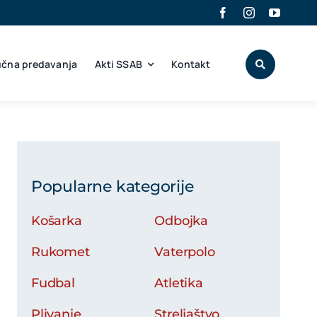
učna predavanja
Akti SSAB
Kontakt
Popularne kategorije
Košarka
Odbojka
Rukomet
Vaterpolo
Fudbal
Atletika
Plivanje
Streljaštvo