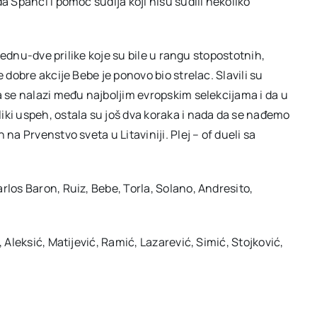
a Španci i pomoć sudija koji nisu sudili nekoliko
 jednu-dve prilike koje su bile u rangu stopostotnih,
 dobre akcije Bebe je ponovo bio strelac. Slavili su
a se nalazi među najboljim evropskim selekcijama i da u
iki uspeh, ostala su još dva koraka i nada da se nađemo
na Prvenstvo sveta u Litaviniji. Plej – of dueli sa
rlos Baron, Ruiz, Bebe, Torla, Solano, Andresito,
 Aleksić, Matijević, Ramić, Lazarević, Simić, Stojković,