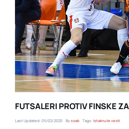
FUTSALERI PROTIV FINSKE Z
Last Updated: 05/02/2020
By
ssab
Tags:
Istaknute vesti