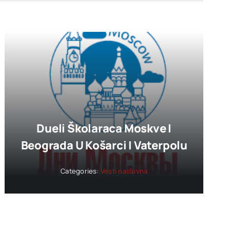
Dueli Školaraca Moskve I
Beograda U Košarci I Vaterpolu
Categories:
Vesti naslovna