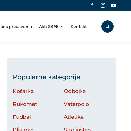
učna predavanja
Akti SSAB
Kontakt
Popularne kategorije
Košarka
Odbojka
Rukomet
Vaterpolo
Fudbal
Atletika
Plivanje
Streljaštvo