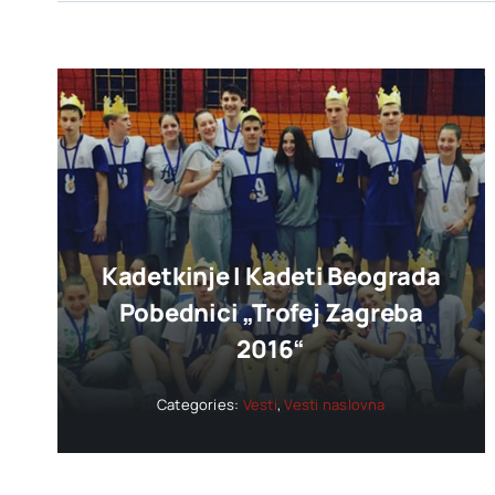
Kadetkinje I Kadeti Beograda
Pobednici „trofej Zagreba
2016“
Categories:
Vesti
,
Vesti naslovna