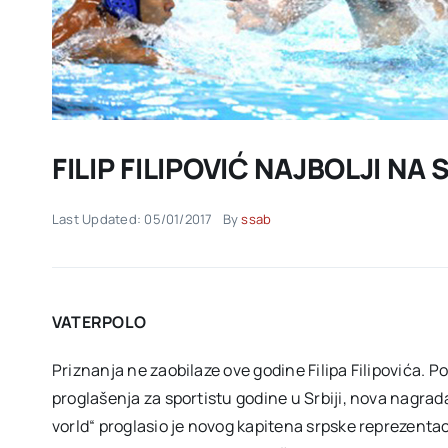
FILIP FILIPOVIĆ NAJBOLJI NA
Last Updated: 05/01/2017
By
ssab
VATERPOLO
Priznanja ne zaobilaze ove godine Filipa Filipovića. Po
proglašenja za sportistu godine u Srbiji, nova nagrada
vorld“ proglasio je novog kapitena srpske reprezentaci