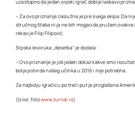
uzastopno da jedan srpski igrač dobije laskavo priznan
– Za ovo priznanje zaslužna je pre svega ekipa. Da nij
stručnog štaba ni ja ne bih mogao da pružam ovakve i
rekao je Filip Filipović.
Srpska levoruka „desetka“ je dodala:
– Ovo priznanje je još jedan dokaz kakve smo rezultate
bolja potvrda našeg učinka u 2016 i nije potrebna.
Za najbolju igračicu po treći put je proglašena Amer
(Izvor, foto
www.zurnal.rs
)