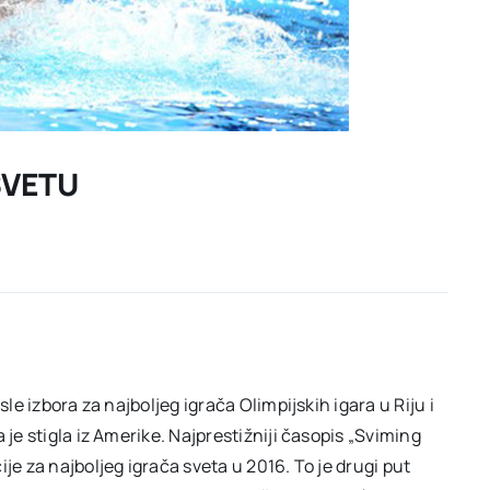
 SVETU
sle izbora za najboljeg igrača Olimpijskih igara u Riju i
 je stigla iz Amerike. Najprestižniji časopis „Sviming
je za najboljeg igrača sveta u 2016. To je drugi put