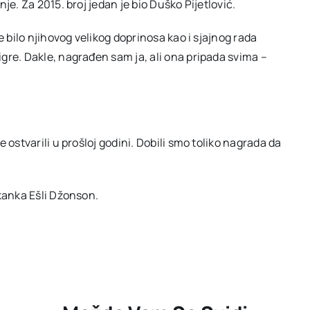
je. Za 2015. broj jedan je bio Duško Pijetlović.
e bilo njihovog velikog doprinosa kao i sjajnog rada
gre. Dakle, nagrađen sam ja, ali ona pripada svima –
 ostvarili u prošloj godini. Dobili smo toliko nagrada da
ikanka Ešli Džonson.