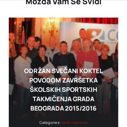
Možda Vam Se Svidi
ODRŽAN SVEČANI KOKTEL
POVODOM ZAVRŠETKA
ŠKOLSKIH SPORTSKIH
TAKMIČENJA GRADA
BEOGRADA 2015/2016
Categories:
Vesti naslovna