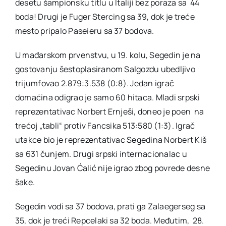
desetu šampionsku titlu u Italiji bez poraza sa 44
boda! Drugi je Fuger Stercing sa 39, dok je treće
mesto pripalo Paseieru sa 37 bodova.
U mađarskom prvenstvu, u 19. kolu, Segedin je na
gostovanju šestoplasiranom Salgozdu ubedljivo
trijumfovao 2.879:3.538 (0:8). Jedan igrač
domaćina odigrao je samo 60 hitaca. Mladi srpski
reprezentativac Norbert Ernješi, doneo je poen na
trećoj „tabli“ protiv Fancsika 513:580 (1:3). Igrač
utakce bio je reprezentativac Segedina Norbert Kiš
sa 631 čunjem. Drugi srpski internacionalac u
Segedinu Jovan Ćalić nije igrao zbog povrede desne
šake.
Segedin vodi sa 37 bodova, prati ga Zalaegerseg sa
35, dok je treći Repcelaki sa 32 boda. Međutim, 28.