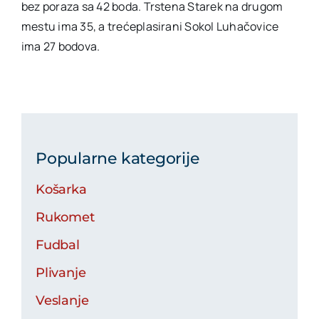
bez poraza sa 42 boda. Trstena Starek na drugom
mestu ima 35, a trećeplasirani Sokol Luhačovice
ima 27 bodova.
Popularne kategorije
Košarka
Rukomet
Fudbal
Plivanje
Veslanje