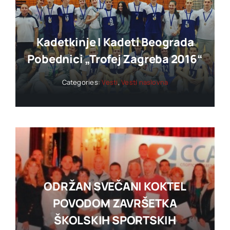
Kadetkinje I Kadeti Beograda
Pobednici „trofej Zagreba 2016“
Categories:
Vesti
,
Vesti naslovna
ODRŽAN SVEČANI KOKTEL
POVODOM ZAVRŠETKA
ŠKOLSKIH SPORTSKIH