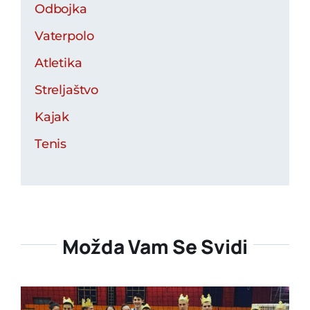
Odbojka
Vaterpolo
Atletika
Streljaštvo
Kajak
Tenis
Možda Vam Se Svidi