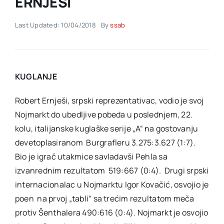
ERNJEŠI
Last Updated: 10/04/2018
By
ssab
Akti SSAB
Kontakt
KUGLANJE
Robert Ernješi, srpski reprezentativac, vodio je svoj
Nojmarkt do ubedljive pobeda u poslednjem, 22.
kolu, italijanske kuglaške serije „A“ na gostovanju
devetoplasiranom Burgrafleru 3.275:3.627 (1:7).
Bio je igrač utakmice savladavši Pehla sa
izvanrednim rezultatom 519:667 (0:4). Drugi srpski
internacionalac u Nojmarktu Igor Kovačić, osvojio je
poen na prvoj „tabli“ sa trećim rezultatom meča
protiv Šenthalera 490:616 (0:4). Nojmarkt je osvojio