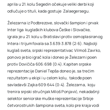
aprila u 21. kolu Segedin očekuje veliki derbi koji
odlučuje o tituli, kada gostuje Zalaegersegu.
Železarna iz Podbrezove, slovački šampion i prvak
Inter liga kuglaških klubova Češke i Slovačke,
igrala je u 21. kolu u Bratislavi protiv osmoplasiranog
Intera i trijumfovala sa 3.639:3.878 (2:6). Najbolji
kuglaš sveta, srpski reprezentativac Vilmoš Zavrko,
ponovo je bio igrač kola i doneo je Železarni poen
protiv Dovičiča 606:698 (0:4). Kapiten srpske
reprezentacije Daniel Tepša doneo je, sa trećim
rezultatom u ekipi i u celom kolu, takođe poen
savladavši Zajka 609:644 (0:4). Železarna, koju
trenira srpski stručnjak Miloš Ponjavić, nekadašnji
selektor seniorske muške reprezentacije Srbije
četvorostrukih šampiona sveta, kolo pre kraja vodi