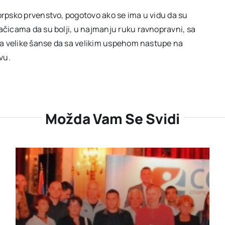
orpsko prvenstvo, pogotovo ako se ima u vidu da su
Račicama da su bolji, u najmanju ruku ravnopravni, sa
ara velike šanse da sa velikim uspehom nastupe na
vu.
Možda Vam Se Svidi