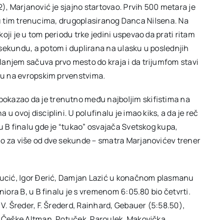
2), Marjanović je sjajno startovao. Prvih 500 metara je
od, u tim trenucima, drugoplasiranog Danca Nilsena. Na
oji je u tom periodu trke jedini uspevao da prati ritam
sekundu, a potom i duplirana na ulasku u poslednjih
lanjem sačuva prvo mesto do kraja i da trijumfom stavi
ifu na evropskim prvenstvima.
okazao da je trenutno među najboljim skifistima na
u ovoj disciplini. U polufinalu je imao kiks, a da je reč
u B finalu gde je “tukao” osvajača Svetskog kupa,
io za više od dve sekunde – smatra Marjanovićev trener
 Lucić, Igor Đerić, Damjan Lazić u konačnom plasmanu
niora B, u B finalu je s vremenom 6:05.80 bio četvrti.
 V. Šreder, F. Šrederd, Rainhard, Gebauer (5:58.50),
i Češke Altman, Potuček, Paroulek, Makovička,