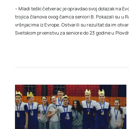
– Mladi teški četverac je opravdao svoj dolazak na Ev
trojica članova ovog čamca seniori B. Pokazali su u 
vršnjacima iz Evrope. Ostvarili su rezultat da im otv
Svetskom prvenstvu za seniore do 23 godine u Plovdi