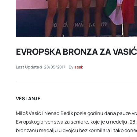
EVROPSKA BRONZA ZA VASIĆA
Last Updated: 28/05/2017
By
ssab
VESLANJE
Miloš Vasić i Nenad Beđik posle godinu dana pauze vra
Evropskog prvenstva za seniore, koje je u nedelju, 2
bronzanu medalju u dvojcu bez kormilara i tako doneo S