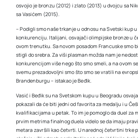
osvojio je bronzu (2012) i zlato (2013) u dvojcu sa 
sa Vasićem (2015).
– Podigli smo naše trkanje u odnosu na Svetski kup u
konkurenciju. Italijani, osvajači olimpijske bronze u
ovom trenutku. Sa novom posadom Francuske smo bili u
stigli do srebra. Za viši plasman možda nam je nedosta
konkurencijom više nego što smo smeli, a na ovom s
svemu prezadovoljni smo što smo se vratili na evrops
Brandenburgu – istakao je Beđik.
Vasić i Beđik su na Svetskom kupu u Beogradu osvajan
pokazali da će biti jedni od favorita za medalju i u Č
kvalifikacijama u petak. To im je pomoglo da duel za
prvim metrima finalnog duela videlo se da imaju pravi 
metara završili kao četvrti. U narednoj četvrtini trke