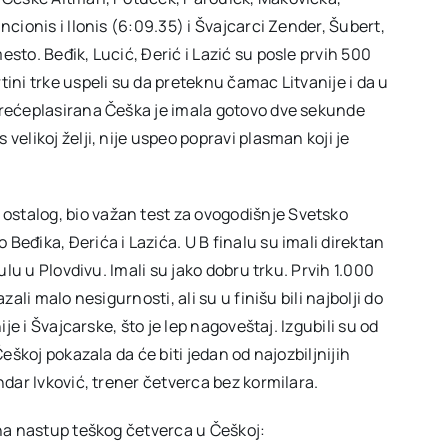
ncionis i Ilonis (6:09.35) i Švajcarci Zender, Šubert,
sto. Beđik, Lucić, Đerić i Lazić su posle prvih 500
ini trke uspeli su da preteknu čamac Litvanije i da u
trećeplasirana Češka je imala gotovo dve sekunde
velikoj želji, nije uspeo popravi plasman koji je
stalog, bio važan test za ovogodišnje Svetsko
Beđika, Đerića i Lazića. U B finalu su imali direktan
ulu u Plovdivu. Imali su jako dobru trku. Prvih 1.000
zali malo nesigurnosti, ali su u finišu bili najbolji do
ije i Švajcarske, što je lep nagoveštaj. Izgubili su od
Češkoj pokazala da će biti jedan od najozbiljnijih
ndar Ivković, trener četverca bez kormilara.
 na nastup teškog četverca u Češkoj: