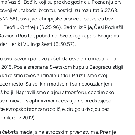
a Vasić i Beđik, koji su pre dve godine u Poznanju prvi
vojivši, takođe, bronzu, postigli su rezultat 6:27.68.
 (6.22.58), osvajači olimpijske bronze u četvercu bez
i Teofilu Onfreju (6:25.96). Sedmi iz Rija, Česi Podražil
nci Davson i Rositer, pobednici Svetskog kupa u Beogradu
 der Herik i Vulings šesti (6:30.57).
 u ovoj sezoni ponovo počeli da osvajamo medalje na
 2015. Posle srebra na Svetskom kupu u Beogradu stigli
ako smo izveslali finalnu trku. Pružili smo svoj
treće mesto. Sa velikim motivom i samopouzdanjem
 bolji. Napravili smo sjajnu atmosferu, ceo tim oko
višem niovu i s optimizmom očekujemo predstojeće
reće evropsko bronzano odličje, drugo u dvojcu bez
rmilara iz 2012).
 četvrta medalja na evropskim prvenstvima. Pre nje