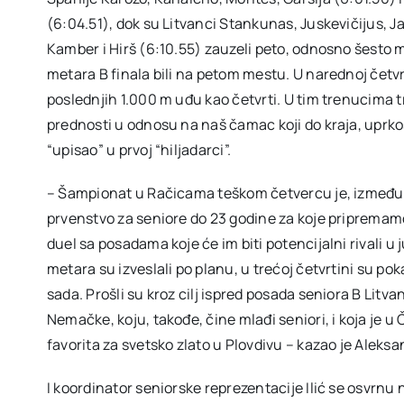
(6:04.51), dok su Litvanci Stankunas, Juskevičijus, Ja
Kamber i Hirš (6:10.55) zauzeli peto, odnosno šesto me
metara B finala bili na petom mestu. U narednoj četvrt
poslednjih 1.000 m uđu kao četvrti. U tim trenucima 
prednosti u odnosu na naš čamac koji do kraja, uprkos 
“upisao” u prvoj “hiljadarci”.
– Šampionat u Račicama teškom četvercu je, između o
prvenstvo za seniore do 23 godine za koje pripremamo 
duel sa posadama koje će im biti potencijalni rivali u j
metara su izveslali po planu, u trećoj četvrtini su poka
sada. Prošli su kroz cilj ispred posada seniora B Litvan
Nemačke, koju, takođe, čine mlađi seniori, i koja je u 
favorita za svetsko zlato u Plovdivu – kazao je Aleksa
I koordinator seniorske reprezentacije Ilić se osvrnu