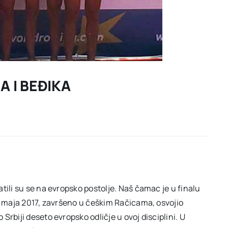
 I BEĐIKA
tili su se na evropsko postolje. Naš čamac je u finalu
8. maja 2017, završeno u češkim Račicama, osvojio
rbiji deseto evropsko odličje u ovoj disciplini. U