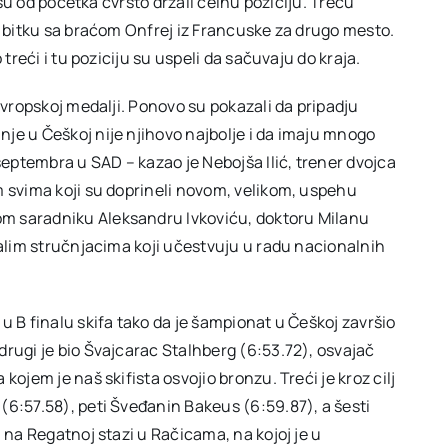
i su od početka čvrsto držali čelnu poziciju. Treću
u bitku sa braćom Onfrej iz Francuske za drugo mesto.
treći i tu poziciju su uspeli da sačuvaju do kraja.
evropskoj medalji. Ponovo su pokazali da pripadju
je u Češkoj nije njihovo najbolje i da imaju mnogo
ptembra u SAD – kazao je Nebojša Ilić, trener dvojca
m svima koji su doprineli novom, velikom, uspehu
m saradniku Aleksandru Ivkoviću, doktoru Milanu
talim stručnjacima koji učestvuju u radu nacionalnih
u B finalu skifa tako da je šampionat u Češkoj završio
drugi je bio Švajcarac Stalhberg (6:53.72), osvajač
ojem je naš skifista osvojio bronzu. Treći je kroz cilj
(6:57.58), peti Šveđanin Bakeus (6:59.87), a šesti
 na Regatnoj stazi u Račicama, na kojoj je u