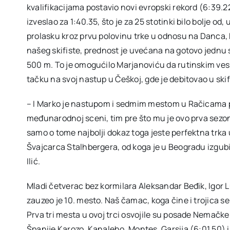
kvalifikacijama postavio novi evropski rekord (6:39.2
izveslao za 1:40.35, što je za 25 stotinki bilo bolje 
prolasku kroz prvu polovinu trke u odnosu na Danca, k
našeg skifiste, prednost je uvećana na gotovo jednu 
500 m. To je omogućilo Marjanoviću da rutinskim ves
tačku na svoj nastup u Češkoj, gde je debitovao u sk
– I Marko je nastupom i sedmim mestom u Račicama p
međunarodnoj sceni, tim pre što mu je ovo prva sezona 
samo o tome najbolji dokaz toga jeste perfektna trka 
Švajcarca Stalhbergera, od koga je u Beogradu izgub
Ilić.
Mladi četverac bez kormilara Aleksandar Beđik, Igor
zauzeo je 10. mesto. Naš čamac, koga čine i trojica se
Prva tri mesta u ovoj trci osvojile su posade Nemačke
Španije Karozo, Kanaleho, Montes, Garsija (6:01.50) 