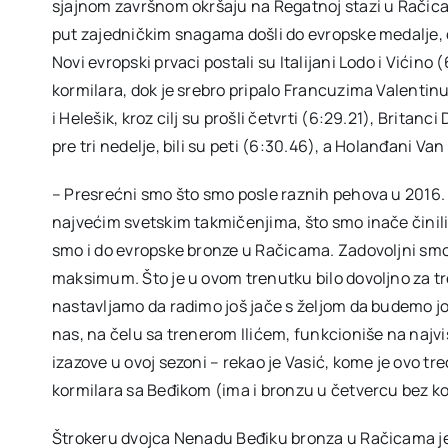
sjajnom završnom okršaju na Regatnoj stazi u Račicam
put zajedničkim snagama došli do evropske medalje, os
Novi evropski prvaci postali su Italijani Lodo i Vićino
kormilara, dok je srebro pripalo Francuzima Valentinu 
i Helešik, kroz cilj su prošli četvrti (6:29.21), Brita
pre tri nedelje, bili su peti (6:30.46), a Holanđani Van
– Presrećni smo što smo posle raznih pehova u 2016.
najvećim svetskim takmičenjima, što smo inače činili
smo i do evropske bronze u Račicama. Zadovoljni smo k
maksimum. Što je u ovom trenutku bilo dovoljno za 
nastavljamo da radimo još jače s željom da budemo još
nas, na čelu sa trenerom Ilićem, funkcioniše na naj
izazove u ovoj sezoni – rekao je Vasić, kome je ovo t
kormilara sa Beđikom (ima i bronzu u četvercu bez ko
Štrokeru dvojca Nenadu Beđiku bronza u Račicama je