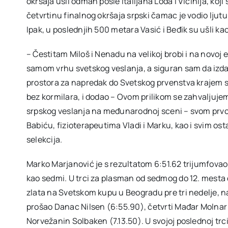
okršaja ušli odmah posle Italijana Loda i Vićinija, koj
četvrtinu finalnog okršaja srpski čamac je vodio ljut
Ipak, u poslednjih 500 metara Vasić i Beđik su ušli kao 
– Čestitam Miloš i Nenadu na velikoj brobi i na novoj 
samom vrhu svetskog veslanja, a siguran sam da izdan
prostora za napredak do Svetskog prvenstva krajem se
bez kormilara, i dodao – Ovom prilikom se zahvaljuje
srpskog veslanja na međunarodnoj sceni – svom prvo
Babiću, fizioterapeutima Vladi i Marku, kao i svim os
selekcija.
Marko Marjanović je s rezultatom 6:51.62 trijumfovao 
kao sedmi. U trci za plasman od sedmog do 12. mesta 
zlata na Svetskom kupu u Beogradu pre tri nedelje, na k
prošao Danac Nilsen (6:55.90), četvrti Mađar Molnar 
Norvežanin Solbaken (7.13.50). U svojoj poslednoj trci