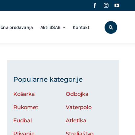
učna predavanja
Akti SSAB
Kontakt
Popularne kategorije
Košarka
Odbojka
Rukomet
Vaterpolo
Fudbal
Atletika
Plivanje
Streljaštvo