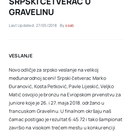
SRPSKI ČETVERAC U
GRAVELINU
Akti SSAB
Last Updated: 27/05/2018
By
ssab
Kontakt
VESLANJE
Novo odličje za srpsko veslanje na velikoj
međunarodnoj sceni! Srpski četverac Marko
Đuranović, Kosta Petković, Pavle Lijeskić, Veljko
Matić osvojio je bronzu na Evropskom prvenstvu za
juniore koje je 26. i 27. maja 2018. održano u
francuskom Gravelinu. U finalnom okršaju naš
čamac postigao je rezultat 6:45.72 i tako šampionat
završio na visokom trećem mestu u konkurenciji