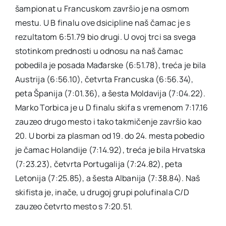
šampionat u Francuskom završio je na osmom
mestu. U B finalu ove dsicipline naš čamac je s
rezultatom 6:51.79 bio drugi. U ovoj trci sa svega
stotinkom prednosti u odnosu na naš čamac
pobedila je posada Mađarske (6:51.78), treća je bila
Austrija (6:56.10), četvrta Francuska (6:56.34),
peta Španija (7:01.36), a šesta Moldavija (7:04.22).
Marko Torbica je u D finalu skifa s vremenom 7:17.16
zauzeo drugo mesto i tako takmičenje završio kao
20. U borbi za plasman od 19. do 24. mesta pobedio
je čamac Holandije (7:14.92), treća je bila Hrvatska
(7:23.23), četvrta Portugalija (7:24.82), peta
Letonija (7:25.85), a šesta Albanija (7:38.84). Naš
skifista je, inače, u drugoj grupi polufinala C/D
zauzeo četvrto mesto s 7:20.51.