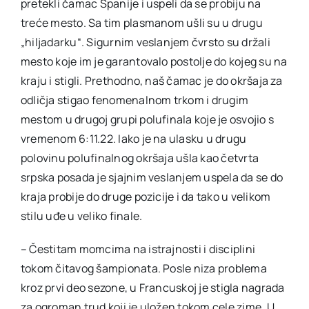
pretekli čamac Španije i uspeli da se probiju na
treće mesto. Sa tim plasmanom ušli su u drugu
„hiljadarku“. Sigurnim veslanjem čvrsto su držali
mesto koje im je garantovalo postolje do kojeg su na
kraju i stigli. Prethodno, naš čamac je do okršaja za
odličja stigao fenomenalnom trkom i drugim
mestom u drugoj grupi polufinala koje je osvojio s
vremenom 6:11.22. Iako je na ulasku u drugu
polovinu polufinalnog okršaja ušla kao četvrta
srpska posada je sjajnim veslanjem uspela da se do
kraja probije do druge pozicije i da tako u velikom
stilu uđe u veliko finale.
– Čestitam momcima na istrajnosti i disciplini
tokom čitavog šampionata. Posle niza problema
kroz prvi deo sezone, u Francuskoj je stigla nagrada
za ogroman trud koji je uložen tokom cele zime. U