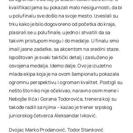
kvalifikacijama su pokazali malo nesigurnosti, da bi
u polufinalu sve došlo na svoje mesto. Izveslali su
trku kako je bilo dogovoreno od početka do kraja,
plasirali se u polufinale, ujedno i shvatili da sa
takvim pristupom mogu i do medalje. U finalu smo
imali jasne zadatke, sa akcentom na sredini staze.
Ispoštovan je svaki taktički detalj i zasluženo je
osvojena medalja. Idemo dalje. Ovo je izuzetno
mlada ekipa koja je na ovom šampionatu pokazala
ogromnu perspektivu i ogroman kvalitet. Postigli su
nešto što niko nije očekivao, naravno osim mene i
Nebojše Ilića i Gorana Todorovića, trenera koji su
takođe radili sa njima – kazao je trener srpskog
juniorskog četverca Aleksandar Ivković.
Dvojac Marko Prodanović, Todor Stanković