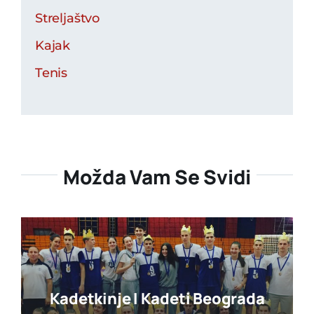
Streljaštvo
Kajak
Tenis
Možda Vam Se Svidi
Kadetkinje I Kadeti Beograda