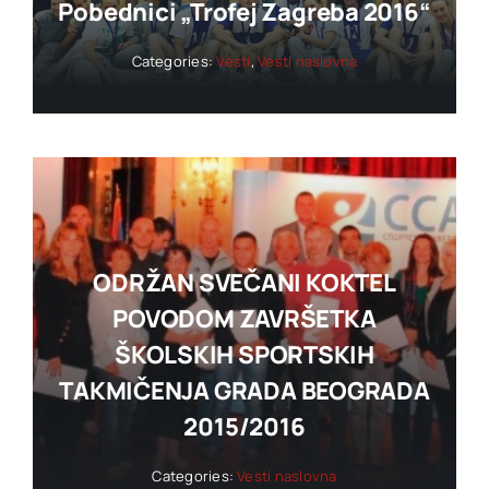
Pobednici „trofej Zagreba 2016“
Categories:
Vesti
,
Vesti naslovna
ODRŽAN SVEČANI KOKTEL
POVODOM ZAVRŠETKA
ŠKOLSKIH SPORTSKIH
TAKMIČENJA GRADA BEOGRADA
2015/2016
Categories:
Vesti naslovna