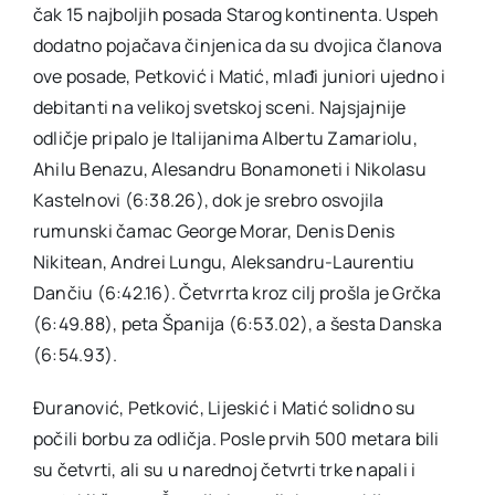
čak 15 najboljih posada Starog kontinenta. Uspeh
dodatno pojačava činjenica da su dvojica članova
ove posade, Petković i Matić, mlađi juniori ujedno i
debitanti na velikoj svetskoj sceni. Najsjajnije
odličje pripalo je Italijanima Albertu Zamariolu,
Ahilu Benazu, Alesandru Bonamoneti i Nikolasu
Kastelnovi (6:38.26), dok je srebro osvojila
rumunski čamac George Morar, Denis Denis
Nikitean, Andrei Lungu, Aleksandru-Laurentiu
Dančiu (6:42.16). Četvrrta kroz cilj prošla je Grčka
(6:49.88), peta Španija (6:53.02), a šesta Danska
(6:54.93).
Đuranović, Petković, Lijeskić i Matić solidno su
počili borbu za odličja. Posle prvih 500 metara bili
su četvrti, ali su u narednoj četvrti trke napali i