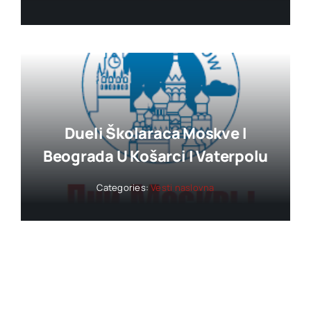
Dueli Školaraca Moskve I
Beograda U Košarci I Vaterpolu
Categories:
Vesti naslovna