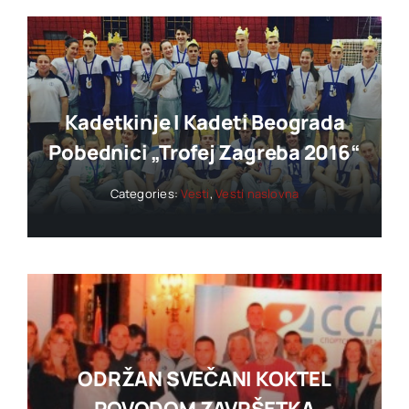
Kadetkinje I Kadeti Beograda
Pobednici „trofej Zagreba 2016“
Categories:
Vesti
,
Vesti naslovna
ODRŽAN SVEČANI KOKTEL