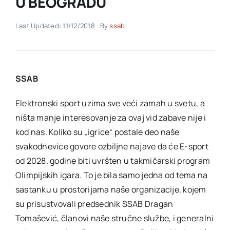
U BEOGRADU
Last Updated: 11/12/2018
By
ssab
Akti SSAB
Kontakt
SSAB
Elektronski sport uzima sve veći zamah u svetu, a
ništa manje interesovanje za ovaj vid zabave nije i
kod nas. Koliko su „igrice“ postale deo naše
svakodnevice govore ozbiljne najave da će E-sport
od 2028. godine biti uvršten u takmičarski program
Olimpijskih igara. To je bila samo jedna od tema na
sastanku u prostorijama naše organizacije, kojem
su prisustvovali predsednik SSAB Dragan
Tomašević, članovi naše stručne službe, i generalni