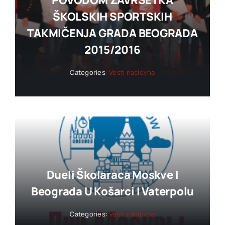
POVODOM ZAVRŠETKA
ŠKOLSKIH SPORTSKIH
TAKMIČENJA GRADA BEOGRADA
2015/2016
Categories:
Vesti naslovna
Dueli Školaraca Moskve I
Beograda U Košarci I Vaterpolu
Categories:
Vesti naslovna