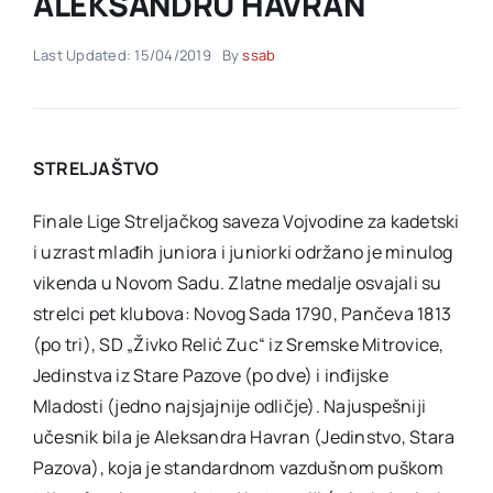
ALEKSANDRU HAVRAN
Last Updated: 15/04/2019
By
ssab
Akti SSAB
Kontakt
STRELJAŠTVO
Finale Lige Streljačkog saveza Vojvodine za kadetski
i uzrast mlađih juniora i juniorki održano je minulog
vikenda u Novom Sadu. Zlatne medalje osvajali su
strelci pet klubova: Novog Sada 1790, Pančeva 1813
(po tri), SD „Živko Relić Zuc“ iz Sremske Mitrovice,
Jedinstva iz Stare Pazove (po dve) i inđijske
Mladosti (jedno najsjajnije odličje). Najuspešniji
učesnik bila je Aleksandra Havran (Jedinstvo, Stara
Pazova), koja je standardnom vazdušnom puškom