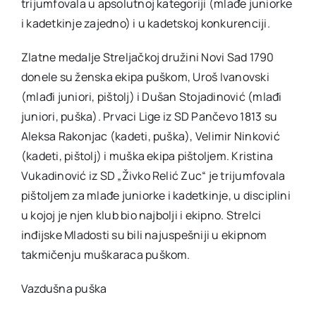
trijumfovala u apsolutnoj kategoriji (mlađe juniorke
i kadetkinje zajedno) i u kadetskoj konkurenciji.
Zlatne medalje Streljačkoj družini Novi Sad 1790
donele su ženska ekipa puškom, Uroš Ivanovski
(mlađi juniori, pištolj) i Dušan Stojadinović (mlađi
juniori, puška). Prvaci Lige iz SD Pančevo 1813 su
Aleksa Rakonjac (kadeti, puška), Velimir Ninković
(kadeti, pištolj) i muška ekipa pištoljem. Kristina
Vukadinović iz SD „Živko Relić Zuc“ je trijumfovala
pištoljem za mlađe juniorke i kadetkinje, u disciplini
u kojoj je njen klub bio najbolji i ekipno. Strelci
inđijske Mladosti su bili najuspešniji u ekipnom
takmičenju muškaraca puškom.
Vazdušna puška