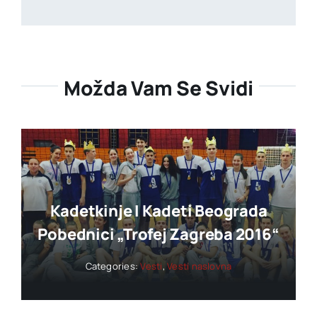
Možda Vam Se Svidi
Kadetkinje I Kadeti Beograda
Pobednici „trofej Zagreba 2016“
Categories:
Vesti
,
Vesti naslovna