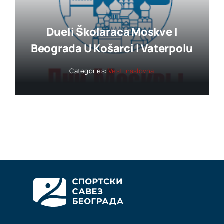
Dueli Školaraca Moskve I
Beograda U Košarci I Vaterpolu
Categories:
Vesti naslovna