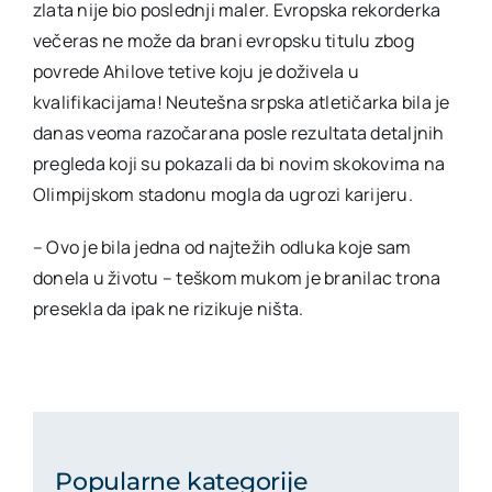
zlata nije bio poslednji maler. Evropska rekorderka
večeras ne može da brani evropsku titulu zbog
povrede Ahilove tetive koju je doživela u
kvalifikacijama! Neutešna srpska atletičarka bila je
danas veoma razočarana posle rezultata detaljnih
pregleda koji su pokazali da bi novim skokovima na
Olimpijskom stadonu mogla da ugrozi karijeru.
– Ovo je bila jedna od najtežih odluka koje sam
donela u životu – teškom mukom je branilac trona
presekla da ipak ne rizikuje ništa.
Popularne kategorije