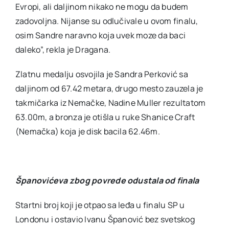
Evropi, ali daljinom nikako ne mogu da budem
zadovoljna. Nijanse su odlučivale u ovom finalu,
osim Sandre naravno koja uvek moze da baci
daleko”, rekla je Dragana.
Zlatnu medalju osvojila je Sandra Perković sa
daljinom od 67.42 metara, drugo mesto zauzela je
takmičarka iz Nemačke, Nadine Muller rezultatom
63.00m, a bronza je otišla u ruke Shanice Craft
(Nemačka) koja je disk bacila 62.46m.
Španovićeva zbog povrede odustala od finala
Startni broj koji je otpao sa leđa u finalu SP u
Londonu i ostavio Ivanu Španović bez svetskog