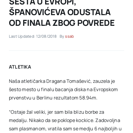
ŠESTA U EVROPI,
ŠPANOVIĆEVA ODUSTALA
Akti SSAB
OD FINALA ZBOG POVREDE
Kontakt
Last Updated: 12/08/2018
By
ssab
ATLETIKA
Naša atletičarka Dragana Tomašević, zauzela je
šesto mesto u finalu bacanja diska na Evropskom
prvenstvu u Berlinu rezultatom 58.94m.
“Ostaje žal veliki, jer sam bila blizu borbe za
medalju. Nikako da se poklope kockice. Zadovoljna
sam plasmanom, vratila sam se medju 6 najboljih u