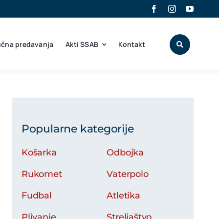
učna predavanja
Akti SSAB
Kontakt
Popularne kategorije
Košarka
Odbojka
Rukomet
Vaterpolo
Fudbal
Atletika
Plivanje
Streljaštvo