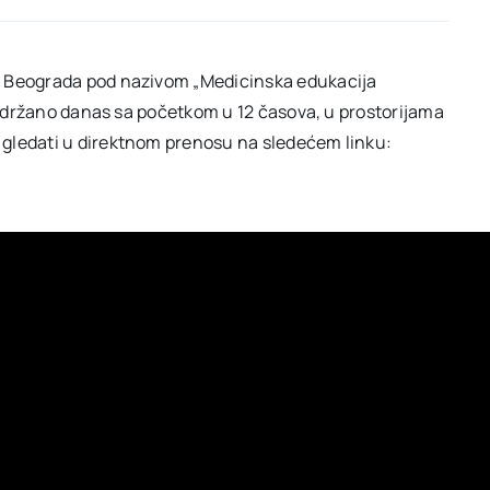
a Beograda pod nazivom „Medicinska edukacija
i održano danas sa početkom u 12 časova, u prostorijama
 gledati u direktnom prenosu na sledećem linku: