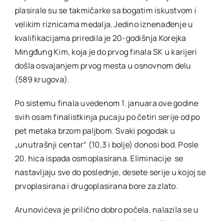
plasirale su se takmičarke sa bogatim iskustvom i
velikim riznicama medalja. Jedino iznenađenje u
kvalifikacijama priredila je 20-godišnja Korejka
Mingđung Kim, koja je do prvog finala SK u karijeri
došla osvajanjem prvog mesta u osnovnom delu
(589 krugova).
Po sistemu finala uvedenom 1. januara ove godine
svih osam finalistkinja pucaju po četiri serije od po
pet metaka brzom paljbom. Svaki pogodak u
„unutrašnji centar“ (10,3 i bolje) donosi bod. Posle
20. hica ispada osmoplasirana. Eliminacije se
nastavljaju sve do poslednje, desete serije u kojoj se
prvoplasirana i drugoplasirana bore za zlato.
Arunovićeva je prilično dobro počela, nalazila se u