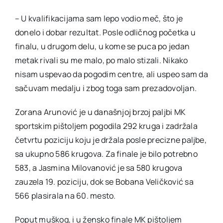
– U kvalifikacijama sam lepo vodio meč, što je
donelo i dobar rezultat. Posle odličnog početka u
finalu, u drugom delu, u kome se puca po jedan
metak rivali su me malo, po malo stizali. Nikako
nisam uspevao da pogodim centre, ali uspeo sam da
sačuvam medalju i zbog toga sam prezadovoljan.
Zorana Arunović je u današnjoj brzoj paljbi MK
sportskim pištoljem pogodila 292 kruga i zadržala
četvrtu poziciju koju je držala posle precizne paljbe,
sa ukupno 586 krugova. Za finale je bilo potrebno
583, a Jasmina Milovanović je sa 580 krugova
zauzela 19. poziciju, dok se Bobana Veličković sa
566 plasirala na 60. mesto.
Poput muškog, i u žensko finale MK pištoljem