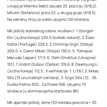
u kojoj je Milenko Sebić zauzeo 25. poziciju (618,2).
Milutin Stefanović je bio 23. u drugoj grupi (618,5).
Na vatrenu liniju je izašlo ukupno 120 strelaca.
MK pištolj slobodnog izbora, muškarci: 1. Đongoh
Đin (Južna Koreja) 230,5 (svetski rekord), 2.Žoao
Košta (Portugal) 228,3, 3. Dimitrije Grgić (Srbija)
209,0, 4. Damir Mikec (Srbija) 190,0, 5. Tomajuki
Macuda (Japan) 171,5, 6. Oleh Omelčuk (Ukrajina)
151,1, 7.Jindrih Dubovi (Češka) 129,6, 8. Daemjung Li
(Južna Koreja) 112,3… Kvalifikacije: 1. Li 567, 2. Mikec
564 (13 unutrašnjih centara), 3. Grgić 564 (3)… 36.
Duško Petrov 550… Za finale 558. Ukupno 70
strelaca (u eliminacijama startovalo 86)
MK sportski pištolj, žene (30 metaka precizna + 30