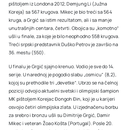
pištoljem iz Londona 2012, Demjung Li (Južna
Koreja) sa 567 krugova. Mikec je bio treći sa 564
kruga, a Grgić sa istim rezultatom, ali i sa manje
unutrašnjih centara, četvrti. Obojica su „komotno“
ušli u finale, za koje je bilo neophodno 558 krugova.
Treći srpski predstavnik Duško Petrov je završio na
36. mestu (550).
U finalu je Grgić sjajno krenuo. Vodio je sve do 14.
serije. U narednoj je pogodio slabu „osmicu“ (8,2),
kojoj su prethodile tri „devetke“. Ubrzo se na čelnoj
poziciji odvojio aktuelni svetski i olimpijski šampion
MK pištoljem Korejac Đongoh Đin, koji je u karijeri
osvojio četiri olimpijska zlata. U izjednačenu borbu
za srebro i bronzu ušli su Dimitrije Grgić, Damir
Mikec i veteran Žoao Košta (Portugal). Posle 20.