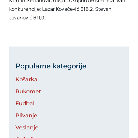
Milutin Stefanović 618,5… Ukupno 59 strelaca. Van
konkurencije: Lazar Kovačević 616,2, Stevan
Jovanović 611,0.
Popularne kategorije
Košarka
Rukomet
Fudbal
Plivanje
Veslanje