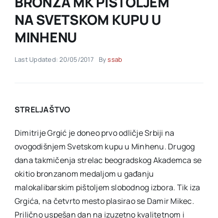
BRONZA MK PIŠTOLJEM
NA SVETSKOM KUPU U
Akti SSAB
MINHENU
Kontakt
Last Updated: 20/05/2017
By
ssab
STRELJAŠTVO
Dimitrije Grgić je doneo prvo odličje Srbiji na
ovogodišnjem Svetskom kupu u Minhenu. Drugog
dana takmičenja strelac beogradskog Akademca se
okitio bronzanom medaljom u gađanju
malokalibarskim pištoljem slobodnog izbora. Tik iza
Grgića, na četvrto mesto plasirao se Damir Mikec.
Prilično uspešan dan na izuzetno kvalitetnom i