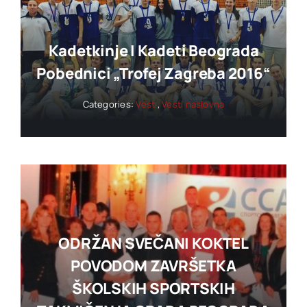
Kadetkinje I Kadeti Beograda
Pobednici „trofej Zagreba 2016“
Categories:
Vesti
,
Vesti naslovna
ODRŽAN SVEČANI KOKTEL
POVODOM ZAVRŠETKA
ŠKOLSKIH SPORTSKIH