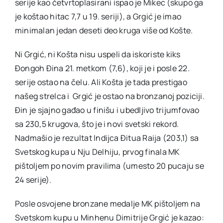
serije kao četvrtoplasirani ispao je Mikec (skupo ga
je koštao hitac 7,7 u 19. seriji), a Grgić je imao
minimalan jedan deseti deo kruga više od Košte.
Ni Grgić, ni Košta nisu uspeli da iskoriste kiks
Đongoh Đina 21. metkom (7,6), koji je i posle 22.
serije ostao na čelu. Ali Košta je tada prestigao
našeg strelca i Grgić je ostao na bronzanoj poziciji.
Đin je sjajno gađao u finišu i ubedljivo trijumfovao
sa 230,5 krugova, što je i novi svetski rekord.
Nadmašio je rezultat Indijca Đitua Raija (203,1) sa
Svetskog kupa u Nju Delhiju, prvog finala MK
pištoljem po novim pravilima (umesto 20 pucaju se
24 serije).
Posle osvojene bronzane medalje MK pištoljem na
Svetskom kupu u Minhenu Dimitrije Grgić je kazao: