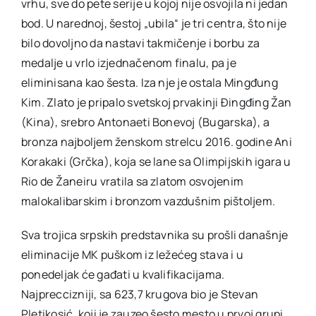
vrhu, sve do pete serije u kojoj nije osvojila ni jedan
bod. U narednoj, šestoj „ubila“ je tri centra, što nije
bilo dovoljno da nastavi takmičenje i borbu za
medalje u vrlo izjednačenom finalu, pa je
eliminisana kao šesta. Iza nje je ostala Mingđung
Kim. Zlato je pripalo svetskoj prvakinji Đingđing Žan
(Kina), srebro Antonaeti Bonevoj (Bugarska), a
bronza najboljem ženskom strelcu 2016. godine Ani
Korakaki (Grčka), koja se lane sa Olimpijskih igara u
Rio de Žaneiru vratila sa zlatom osvojenim
malokalibarskim i bronzom vazdušnim pištoljem.
Sva trojica srpskih predstavnika su prošli današnje
eliminacije MK puškom iz ležećeg stava i u
ponedeljak će gađati u kvalifikacijama.
Najpreccizniji, sa 623,7 krugova bio je Stevan
Pletikosić, koji je zauzeo šesto mesto u prvoj grupi,