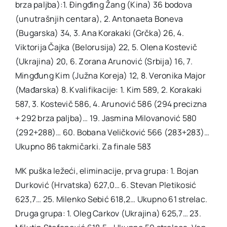
brza paljba):1. Đingđing Žang (Kina) 36 bodova
(unutrašnjih centara), 2. Antonaeta Boneva
(Bugarska) 34, 3. Ana Korakaki (Grčka) 26, 4.
Viktorija Čajka (Belorusija) 22, 5. Olena Kostevič
(Ukrajina) 20, 6. Zorana Arunović (Srbija) 16, 7.
Mingđung Kim (Južna Koreja) 12, 8. Veronika Major
(Mađarska) 8. Kvalifikacije: 1. Kim 589, 2. Korakaki
587, 3. Kostevič 586, 4. Arunović 586 (294 precizna
+ 292 brza paljba)… 19. Jasmina Milovanović 580
(292+288)… 60. Bobana Veličković 566 (283+283)…
Ukupno 86 takmičarki. Za finale 583
MK puška ležeći, eliminacije, prva grupa: 1. Bojan
Durković (Hrvatska) 627,0… 6. Stevan Pletikosić
623,7… 25. Milenko Sebić 618,2… Ukupno 61 strelac.
Druga grupa: 1. Oleg Carkov (Ukrajina) 625,7… 23.