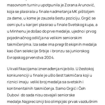
masovnom turniru upotpunila je Zorana Arunović,
koja se plasirala u finale nadmetanja MK pištoljem
za dame, u kome je zauzela šestu poziciju. Grgić se
osmi put u karijeri plasirao u finale Svetskog kupa, a
u Minhenu je došao do prve medalje, ujedno i prvog
pojedinačnog odličja na velikim seniorskim
takmičenjima. Iza sebe ima pregršt ekipnih medalja
kao član selekcije Srbije i bronzu sa juniorskog
Evropskog prvenstva 2004.
U kvalifikacijama iznenađenja nije bilo. U žestokoj
konkurenciji u finale je ušlo šest takmičara koji u
riznici imaju veliki broj medalja sa svetskih i
kontinentalnih takmičenja. Samo Grgić i Čeh
Dubovi do sada nisu osvajali seniorske
medalje.Najprecizniji bio olimpijski prvak vazdušnim