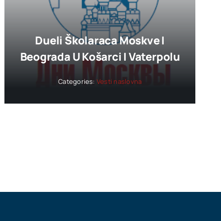
Dueli Školaraca Moskve I
Beograda U Košarci I Vaterpolu
Categories:
Vesti naslovna