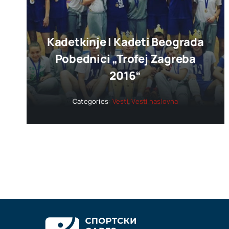
Kadetkinje I Kadeti Beograda
Pobednici „trofej Zagreba
2016“
Categories:
Vesti
,
Vesti naslovna