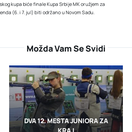
skog kupa biće finale Kupa Srbije MK oružjem za
enda (6. i 7. jul) biti održano u Novom Sadu.
Možda Vam Se Svidi
DVA 12. MESTA JUNIORA ZA
KRAJ