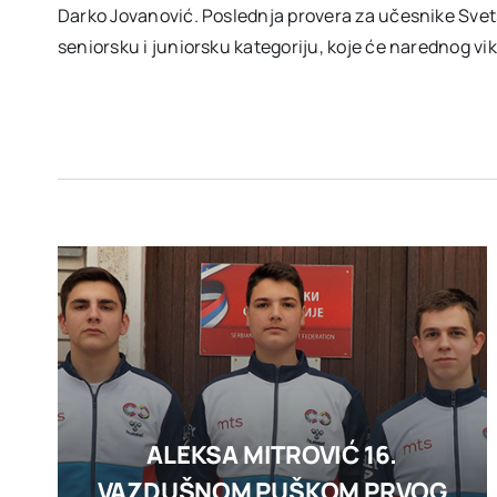
Darko Jovanović. Poslednja provera za učesnike Svet
seniorsku i juniorsku kategoriju, koje će narednog vik
ALEKSA MITROVIĆ 16.
VAZDUŠNOM PUŠKOM PRVOG