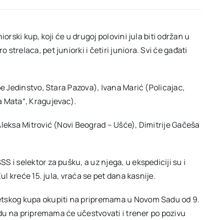
orski kup, koji će u drugoj polovini jula biti održan u
trelaca, pet juniorki i četiri juniora. Svi će gađati
be Jedinstvo, Stara Pazova), Ivana Marić (Policajac,
a Mata“, Kragujevac).
Aleksa Mitrović (Novi Beograd – Ušće), Dimitrije Gačeša
 i selektor za pušku, a uz njega, u ekspediciji su i
ul kreće 15. jula, vraća se pet dana kasnije.
etskog kupa okupiti na pripremama u Novom Sadu od 9.
radu na pripremama će učestvovati i trener po pozivu