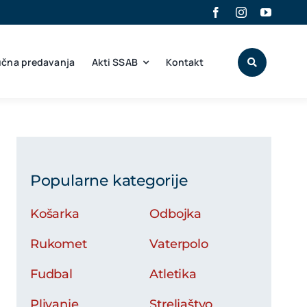
učna predavanja
Akti SSAB
Kontakt
Popularne kategorije
Košarka
Odbojka
Rukomet
Vaterpolo
Fudbal
Atletika
Plivanje
Streljaštvo