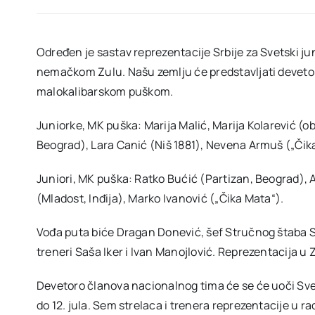
Određen je sastav reprezentacije Srbije za Svetski juni
nemačkom Zulu. Našu zemlju će predstavljati devetoro s
malokalibarskom puškom.
Juniorke, MK puška: Marija Malić, Marija Kolarević (o
Beograd), Lara Canić (Niš 1881), Nevena Armuš („Čik
Juniori, MK puška: Ratko Bućić (Partizan, Beograd), 
(Mladost, Inđija), Marko Ivanović („Čika Mata“).
Vođa puta biće Dragan Donević, šef Stručnog štaba SSS
treneri Saša Iker i Ivan Manojlović. Reprezentacija u Z
Devetoro članova nacionalnog tima će se će uoči Sv
do 12. jula. Sem strelaca i trenera reprezentacije u 