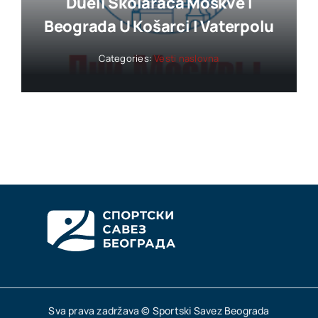
Dueli Školaraca Moskve I
Beograda U Košarci I Vaterpolu
Categories:
Vesti naslovna
Sva prava zadržava © Sportski Savez Beograda