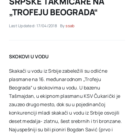
SRPSKE TAKMIČARE NA
„TROFEJU BEOGRADA“
Akti SSAB
Last Updated: 17/04/2018
By
ssab
Kontakt
SKOKOVI U VODU
Skakači u vodu iz Srbije zabeležili su odlićne
plasmane na 16. međunarodnom „Trofeju
Beograda“ u skokovima u vodu. U bazenu
Tašmajdan, u ekipnom plasmanu KSV Čukarički je
zauzeo drugo mesto, dok su u pojedinančoj
konkurenciji mladi skakači u vodu iz Srbije osvojili
deset medalja- zlatnu, šest srebrnih i tri bronzane.
Najuspešniji su bili pioniri Bogdan Savić (prvo i