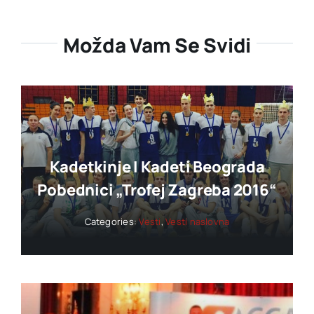
Možda Vam Se Svidi
Kadetkinje I Kadeti Beograda
Pobednici „trofej Zagreba 2016“
Categories:
Vesti
,
Vesti naslovna