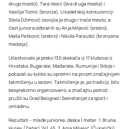
drugo mesto), Tara Vesić (dva druga mesta) i
Vasilije Tomić (bronza). U kadetskoj konkurenciji
Stela Džimović osvojila je drugo i treće mesto, a
čast juniora odbranili su Anja Miljević (srebro),
Maša Petković (srebro) i Nikola Paraušić (bronzana
medalja).
Učestvovalo je preko 130 skakača iz 17 klubova iz
Hrvatske, Bugarske, Mađarske, Rumunije i Srbije i
pokazali su koliko su spremni na prvom značajnijem
takmičenju u sezoni. Takmičenje je, po tradiciji, bilo
besprekorno organizovano, a značajnu pomoć
pružili su Grad Beograd i Sekretarijat za sport i
omladinu.
Rezultati – mlađe juniorke, daska 1 metar: 1. Bruna
Huljev (Zadar) 241, 45, 2. Anja Miljević (Čukarički)