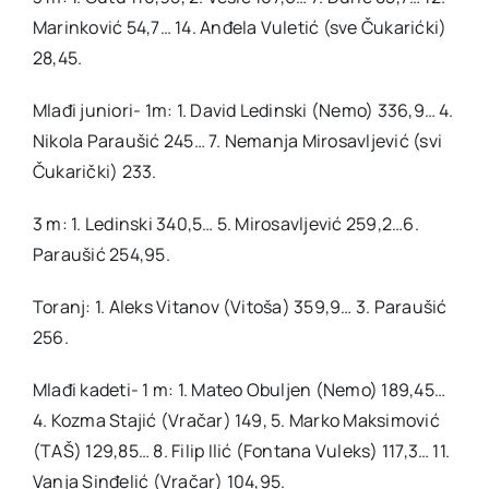
Marinković 54,7… 14. Anđela Vuletić (sve Čukarićki)
28,45.
Mlađi juniori- 1m: 1. David Ledinski (Nemo) 336,9… 4.
Nikola Paraušić 245… 7. Nemanja Mirosavljević (svi
Čukarički) 233.
3 m: 1. Ledinski 340,5… 5. Mirosavljević 259,2…6.
Paraušić 254,95.
Toranj: 1. Aleks Vitanov (Vitoša) 359,9… 3. Paraušić
256.
Mlađi kadeti- 1 m: 1. Mateo Obuljen (Nemo) 189,45…
4. Kozma Stajić (Vračar) 149, 5. Marko Maksimović
(TAŠ) 129,85… 8. Filip Ilić (Fontana Vuleks) 117,3… 11.
Vanja Sinđelić (Vračar) 104,95.