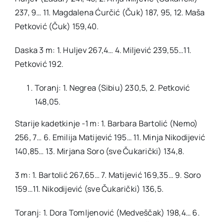
237, 9… 11. Magdalena Ćurčić (Čuk) 187, 95, 12. Maša
Petković (Čuk) 159,40.
Daska 3 m: 1. Huljev 267,4… 4. Miljević 239,55…11.
Petković 192.
Toranj: 1. Negrea (Sibiu) 230,5, 2. Petković
148,05.
Starije kadetkinje -1 m: 1. Barbara Bartolić (Nemo)
256, 7… 6. Emilija Matijević 195… 11. Minja Nikodijević
140,85… 13. Mirjana Soro (sve Čukarički) 134,8.
3 m: 1. Bartolić 267,65… 7. Matijević 169,35… 9. Soro
159…11. Nikodijević (sve Čukarički) 136,5.
Toranj: 1. Dora Tomljenović (Medveščak) 198,4… 6.