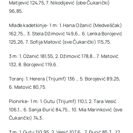
Matijević 124,75, 7. Nikodijević (obe Čukarički)
96,85.
Mlađe kadetkinje- 1 m: 1. Hana Ožanić (Medveščak)
162,75… 3. Stela Džimović 149,6… 6. Lenka Borojević
125,26, 7. Sofija Matović (sve Čukarički) 115,75.
3 m: 1. Ožanić 181,55, 2. Džimović 178,8… 7. Matović
132, 8. Borojević 119,6.
Toranj: 1. Herera (Trijumf) 136 … 5. Borojević 89,25,
6. Matović 80,75.
Pionirke- 1 m: 1. Gutu (Trijumf) 110,1, 2. Tara Vesić
106,1… 6. Sanja Đurić 84,75… 10. Mia Marinković (sve
Čukarički) 74,3.
3 m: 1. Gutu 110,95, 2. Vesić 107,6… 7. Đurić 85,7… 12.