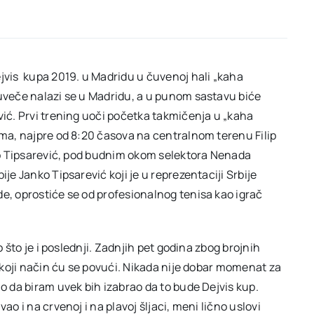
ejvis kupa 2019. u Madridu u čuvenoj hali „kaha
 uveče nalazi se u Madridu, a u punom sastavu biće
vić. Prvi trening uoči početka takmičenja u „kaha
ima, najpre od 8:20 časova na centralnom terenu Filip
nko Tipsarević, pod budnim okom selektora Nenada
je Janko Tipsarević koji je u reprezentaciji Srbije
de, oprostiće se od profesionalnog tenisa kao igrač
o što je i poslednji. Zadnjih pet godina zbog brojnih
a koji način ću se povući. Nikada nije dobar momenat za
ao da biram uvek bih izabrao da to bude Dejvis kup.
ao i na crvenoj i na plavoj šljaci, meni lično uslovi