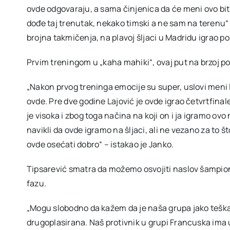
ovde odgovaraju, a sama činjenica da će meni ovo bit
dođe taj trenutak, nekako timski a ne sam na terenu“ –
brojna takmičenja, na plavoj šljaci u Madridu igrao po
Prvim treningom u „kaha mahiki“, ovaj put na brzoj po
„Nakon prvog treninga emocije su super, uslovi meni 
ovde. Pre dve godine Lajović je ovde igrao četvrtfina
je visoka i zbog toga načina na koji on i ja igramo ov
navikli da ovde igramo na šljaci, ali ne vezano za to 
ovde osećati dobro“ – istakao je Janko.
Tipsarević smatra da možemo osvojiti naslov šampiona
fazu.
„Mogu slobodno da kažem da je naša grupa jako teška, z
drugoplasirana. Naš protivnik u grupi Francuska ima u