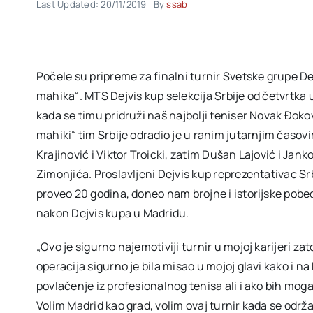
Last Updated: 20/11/2019
By
ssab
Počele su pripreme za finalni turnir Svetske grupe D
mahika“. MTS Dejvis kup selekcija Srbije od četvrtka
kada se timu pridruži naš najbolji teniser Novak Đoko
mahiki“ tim Srbije odradio je u ranim jutarnjim časov
Krajinović i Viktor Troicki, zatim Dušan Lajović i Ja
Zimonjića. Proslavljeni Dejvis kup reprezentativac Srbi
proveo 20 godina, doneo nam brojne i istorijske pobe
nakon Dejvis kupa u Madridu.
„Ovo je sigurno najemotiviji turnir u mojoj karijeri zat
operacija sigurno je bila misao u mojoj glavi kako i n
povlačenje iz profesionalnog tenisa ali i ako bih mog
Volim Madrid kao grad, volim ovaj turnir kada se održav