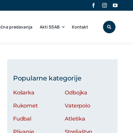
učna predavanja
Akti SSAB
Kontakt
Popularne kategorije
Košarka
Odbojka
Rukomet
Vaterpolo
Fudbal
Atletika
Plivanje
Streljaštvo