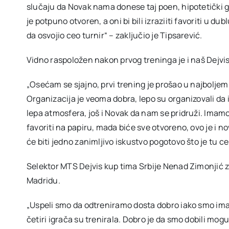
slučaju da Novak nama donese taj poen, hipotetički gl
je potpuno otvoren, a oni bi bili izraziiti favoriti u
da osvojio ceo turnir“ – zaključio je Tipsarević.
Vidno raspoložen nakon prvog treninga je i naš Dejvi
„Osećam se sjajno, prvi trening je prošao u najbolj
Organizacija je veoma dobra, lepo su organizovali da 
lepa atmosfera, još i Novak da nam se pridruži. Ima
favoriti na papiru, mada biće sve otvoreno, ovo je i n
će biti jedno zanimljivo iskustvo pogotovo što je tu ce
Selektor MTS Dejvis kup tima Srbije Nenad Zimonjić za
Madridu.
„Uspeli smo da odtreniramo dosta dobro iako smo imal
četiri igrača su trenirala. Dobro je da smo dobili 