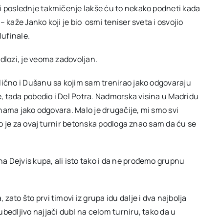
i poslednje takmičenje lakše ću to nekako podneti kada
 kaže Janko koji je bio osmi teniser sveta i osvojio
lufinale.
dlozi, je veoma zadovoljan.
lično i Dušanu sa kojim sam trenirao jako odgovaraju
le, tada pobedio i Del Potra. Nadmorska visina u Madridu
o nama jako odgovara. Malo je drugačije, mi smo svi
što je za ovaj turnir betonska podloga znao sam da ću se
 Dejvis kupa, ali isto tako i da ne prođemo grupnu
ato što prvi timovi iz grupa idu dalje i dva najbolja
bedljivo najjači dubl na celom turniru, tako da u