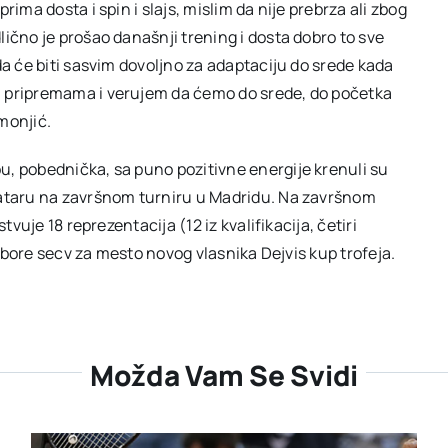
ima dosta i spin i slajs, mislim da nije prebrza ali zbog
ično je prošao današnji trening i dosta dobro to sve
da će biti sasvim dovoljno za adaptaciju do srede kada
a pripremama i verujem da ćemo do srede, do početka
monjić.
u, pobednička, sa puno pozitivne energije krenuli su
lataru na završnom turniru u Madridu. Na završnom
tvuje 18 reprezentacija (12 iz kvalifikacija, četiri
i bore secv za mesto novog vlasnika Dejvis kup trofeja.
Možda Vam Se Svidi