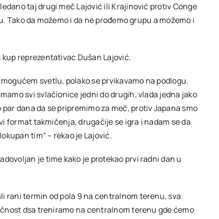
edano taj drugi meč Lajović ili Krajinović protiv Conge
 dublu. Tako da možemo i da ne prođemo grupu a možemo i
s kup reprezentativac Dušan Lajović.
em mogućem svetlu, polako se prvikavamo na podlogu.
imamo svi svlačionice jedni do drugih, vlada jedna jako
mo par dana da se pripremimo za meč, protiv Japana smo
ovi format takmičenja, drugačije se igra i nadam se da
lokupan tim“ – rekao je Lajović.
dovoljan je time kako je protekao prvi radni dan u
i rani termin od pola 9 na centralnom terenu, sva
mogučnost dsa treniramo na centralnom terenu gde ćemo