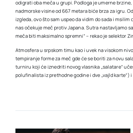
odigrati oba meča u grupi. Podloga je umerne brzine, pr
nadmorske visine od 667 metara biće brza za igru. Odl
izgleda, ovo što sam uspeo da vidim do sada i msilim 
nas očekuje meč protiv Japana. Sutra nastavljamo s
meča biti maksimalno spremni“ – rekao je selektor Zi
Atmosfera u srpskom timu kao i uvek na visokom nivo
tempiranje forme za meč gde će se boriti za novu sa
turniru koji će iznedriti novog vlasnika „salatare“ učes
polufinalista iz prethodne godine i dve „vajld karte“) 