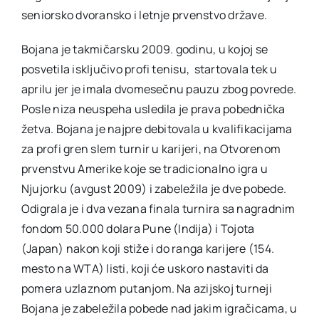
seniorsko dvoransko i letnje prvenstvo države.
Bojana je takmičarsku 2009. godinu, u kojoj se
posvetila isključivo profi tenisu, startovala tek u
aprilu jer je imala dvomesečnu pauzu zbog povrede.
Posle niza neuspeha usledila je prava pobednička
žetva. Bojana je najpre debitovala u kvalifikacijama
za profi gren slem turnir u karijeri, na Otvorenom
prvenstvu Amerike koje se tradicionalno igra u
Njujorku (avgust 2009) i zabeležila je dve pobede.
Odigrala je i dva vezana finala turnira sa nagradnim
fondom 50.000 dolara Pune (Indija) i Tojota
(Japan) nakon koji stiže i do ranga karijere (154.
mesto na WTA) listi, koji će uskoro nastaviti da
pomera uzlaznom putanjom. Na azijskoj turneji
Bojana je zabeležila pobede nad jakim igračicama, u