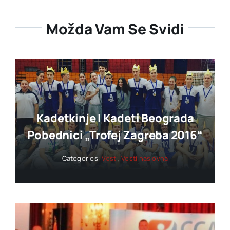
Možda Vam Se Svidi
Kadetkinje I Kadeti Beograda
Pobednici „trofej Zagreba 2016“
Categories:
Vesti
,
Vesti naslovna