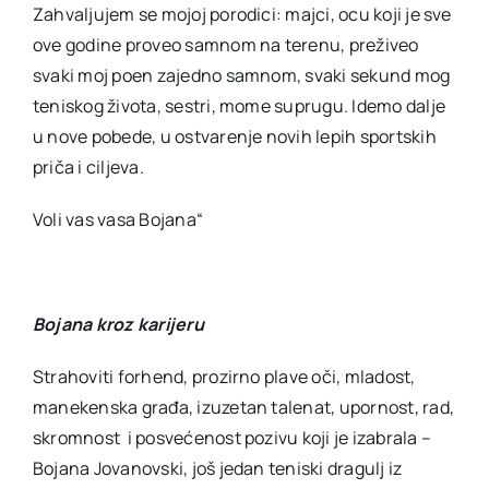
Zahvaljujem se mojoj porodici: majci, ocu koji je sve
ove godine proveo samnom na terenu, preživeo
svaki moj poen zajedno samnom, svaki sekund mog
teniskog života, sestri, mome suprugu. Idemo dalje
u nove pobede, u ostvarenje novih lepih sportskih
priča i ciljeva.
Voli vas vasa Bojana“
Bojana kroz karijeru
Strahoviti forhend, prozirno plave oči, mladost,
manekenska građa, izuzetan talenat, upornost, rad,
skromnost i posvećenost pozivu koji je izabrala –
Bojana Jovanovski, još jedan teniski dragulj iz