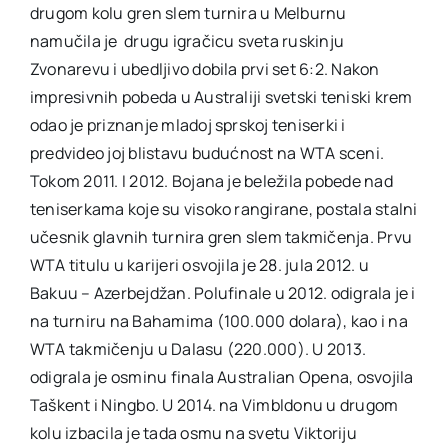
drugom kolu gren slem turnira u Melburnu
namučila je drugu igračicu sveta ruskinju
Zvonarevu i ubedljivo dobila prvi set 6:2. Nakon
impresivnih pobeda u Australiji svetski teniski krem
odao je priznanje mladoj sprskoj teniserki i
predvideo joj blistavu budućnost na WTA sceni.
Tokom 2011. I 2012. Bojana je beležila pobede nad
teniserkama koje su visoko rangirane, postala stalni
učesnik glavnih turnira gren slem takmičenja. Prvu
WTA titulu u karijeri osvojila je 28. jula 2012. u
Bakuu – Azerbejdžan. Polufinale u 2012. odigrala je i
na turniru na Bahamima (100.000 dolara), kao i na
WTA takmičenju u Dalasu (220.000). U 2013.
odigrala je osminu finala Australian Opena, osvojila
Taškent i Ningbo. U 2014. na Vimbldonu u drugom
kolu izbacila je tada osmu na svetu Viktoriju