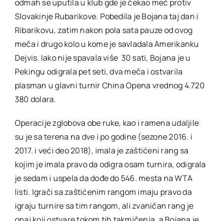
odmah se uputila u klub gde je čekao meč protiv
Slovakinje Rubarikove. Pobedila je Bojana taj dan i
Ribarikovu, zatim nakon pola sata pauze od ovog
meča i drugo kolo u kome je savladala Amerikanku
Dejvis. Iako nije spavala više 30 sati, Bojana je u
Pekingu odigrala pet seti, dva meča i ostvarila
plasman u glavni turnir China Opena vrednog 4.720
380 dolara.
Operacije zglobova obe ruke, kao i ramena udaljile
su je sa terena na dve i po godine (sezone 2016. i
2017. i veći deo 2018), imala je zaštićeni rang sa
kojim je imala pravo da odigra osam turnira, odigrala
je sedam i uspela da dođe do 546. mesta na WTA
listi. Igrači sa zaštićenim rangom imaju pravo da
igraju turnire sa tim rangom, ali zvaničan rang je
onaj koji ostvare tokom tih takmičenja, a Bojana je