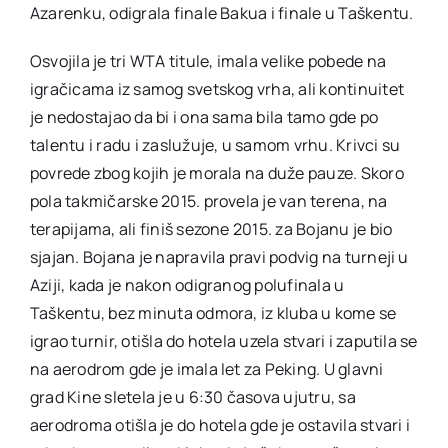
Azarenku, odigrala finale Bakua i finale u Taškentu.
Osvojila je tri WTA titule, imala velike pobede na
igračicama iz samog svetskog vrha, ali kontinuitet
je nedostajao da bi i ona sama bila tamo gde po
talentu i radu i zaslužuje, u samom vrhu. Krivci su
povrede zbog kojih je morala na duže pauze. Skoro
pola takmičarske 2015. provela je van terena, na
terapijama, ali finiš sezone 2015. za Bojanu je bio
sjajan. Bojana je napravila pravi podvig na turneji u
Aziji, kada je nakon odigranog polufinala u
Taškentu, bez minuta odmora, iz kluba u kome se
igrao turnir, otišla do hotela uzela stvari i zaputila se
na aerodrom gde je imala let za Peking. U glavni
grad Kine sletela je u 6:30 časova ujutru, sa
aerodroma otišla je do hotela gde je ostavila stvari i