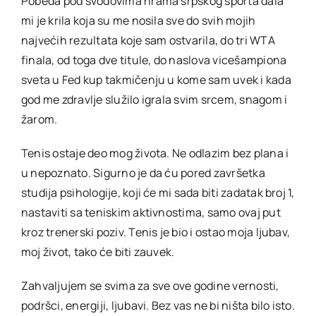
Pobeda pod svodovima hrama srpskog sporta dala
mi je krila koja su me nosila sve do svih mojih
najvećih rezultata koje sam ostvarila, do tri WTA
finala, od toga dve titule, do naslova vicešampiona
sveta u Fed kup takmičenju u kome sam uvek i kada
god me zdravlje služilo igrala svim srcem, snagom i
žarom.
Tenis ostaje deo mog života. Ne odlazim bez plana i
u nepoznato. Sigurno je da ću pored završetka
studija psihologije, koji će mi sada biti zadatak broj 1,
nastaviti sa teniskim aktivnostima, samo ovaj put
kroz trenerski poziv. Tenis je bio i ostao moja ljubav,
moj život, tako će biti zauvek.
Zahvaljujem se svima za sve ove godine vernosti,
podršci, energiji, ljubavi. Bez vas ne bi ništa bilo isto.