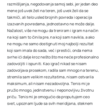
razmišljanja, negodovanja samoj sebi, jer jedan deo
mene još uvek želi na teren, još uvek želi da se
takmiči, ali telo usled brojnih povreda i operacija
izazvanih povredama, jednostavno ne može dalje.
Nažalost, više ne mogu da treniram i igram na način
na koji sam to činila pre, na koji sam navikla, a ako
ne mogu ne samo dostignuti moj najbolji rezultat
koji sam imala do sada, već i prestići, onda nema
svrhe ići dalje kroz nešto što me neće profesionalno
zadovoljiti i ispuniti. Kao igrač nikad se nisam
zadovoljava prosekom, radila sam mnogo na terenu,
stremila sam velikim rezultatima, nisam ostvarila
maksimum, ali nisam nezadovoljna. Tenis mi je
pružio mnogo, jedinstvenu i neponovljivu životnu
priču. Tenis mi je omogućio da proputujem ceo
svet, upoznam ljude sa svih meridijana, steknem