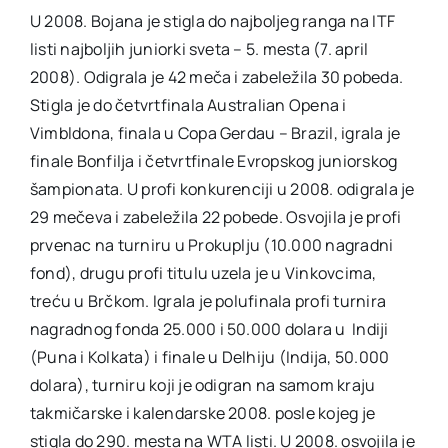
U 2008. Bojana je stigla do najboljeg ranga na ITF
listi najboljih juniorki sveta – 5. mesta (7. april
2008). Odigrala je 42 meča i zabeležila 30 pobeda.
Stigla je do četvrtfinala Australian Opena i
Vimbldona, finala u Copa Gerdau – Brazil, igrala je
finale Bonfilja i četvrtfinale Evropskog juniorskog
šampionata. U profi konkurenciji u 2008. odigrala je
29 mečeva i zabeležila 22 pobede. Osvojila je profi
prvenac na turniru u Prokuplju (10.000 nagradni
fond), drugu profi titulu uzela je u Vinkovcima,
treću u Brčkom. Igrala je polufinala profi turnira
nagradnog fonda 25.000 i 50.000 dolara u Indiji
(Puna i Kolkata) i finale u Delhiju (Indija, 50.000
dolara), turniru koji je odigran na samom kraju
takmičarske i kalendarske 2008. posle kojeg je
stigla do 290. mesta na WTA listi. U 2008. osvojila je