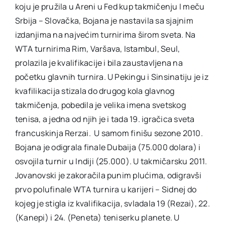
koju je pružila u Areni u Fed kup takmičenju I meču
Srbija – Slovačka, Bojana je nastavila sa sjajnim
izdanjima na najvećim turnirima širom sveta. Na
WTA turnirima Rim, Varšava, Istambul, Seul,
prolazila je kvalifikacije i bila zaustavljena na
početku glavnih turnira. U Pekingu i Sinsinatiju je iz
kvafilikacija stizala do drugog kola glavnog
takmičenja, pobedila je velika imena svetskog
tenisa, a jedna od njih je i tada 19. igračica sveta
francuskinja Rerzai. U samom finišu sezone 2010.
Bojana je odigrala finale Dubaija (75.000 dolara) i
osvojila turnir u Indiji (25.000). U takmičarsku 2011.
Jovanovski je zakoračila punim plućima, odigravši
prvo polufinale WTA turnira u karijeri – Sidnej do
kojeg je stigla iz kvalifikacija, svladala 19 (Rezai), 22.
(Kanepi) i 24. (Peneta) teniserku planete. U