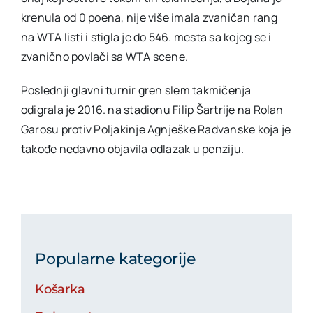
krenula od 0 poena, nije više imala zvaničan rang
na WTA listi i stigla je do 546. mesta sa kojeg se i
zvanično povlači sa WTA scene.
Poslednji glavni turnir gren slem takmičenja
odigrala je 2016. na stadionu Filip Šartrije na Rolan
Garosu protiv Poljakinje Agnješke Radvanske koja je
takođe nedavno objavila odlazak u penziju.
Popularne kategorije
Košarka