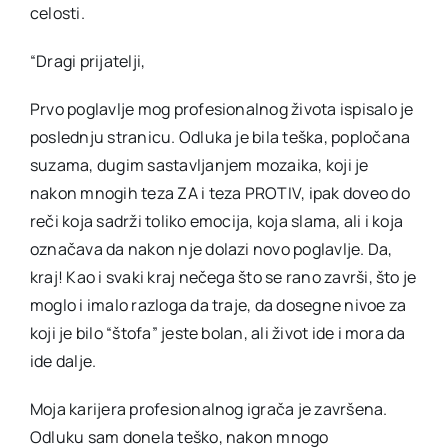
celosti.
“Dragi prijatelji,
Prvo poglavlje mog profesionalnog života ispisalo je
poslednju stranicu. Odluka je bila teška, popločana
suzama, dugim sastavljanjem mozaika, koji je
nakon mnogih teza ZA i teza PROTIV, ipak doveo do
reči koja sadrži toliko emocija, koja slama, ali i koja
označava da nakon nje dolazi novo poglavlje. Da,
kraj! Kao i svaki kraj nečega što se rano završi, što je
moglo i imalo razloga da traje, da dosegne nivoe za
koji je bilo “štofa” jeste bolan, ali život ide i mora da
ide dalje.
Moja karijera profesionalnog igrača je završena.
Odluku sam donela teško, nakon mnogo