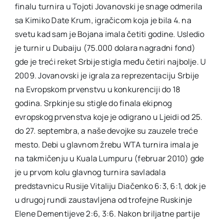
finalu turnira u Tojoti Jovanovski je snage odmerila
sa Kimiko Date Krum, igračicom koja je bila 4. na
svetu kad sam je Bojana imala četiti godine. Usledio
je turnir u Dubaiju (75.000 dolara nagradni fond)
gde je treći reket Srbije stigla među četiri najbolje. U
2009. Jovanovski je igrala za reprezentaciju Srbije
na Evropskom prvenstvu u konkurenciji do 18
godina. Srpkinje su stigle do finala ekipnog
evropskog prvenstva koje je odigrano u Ljeidi od 25.
do 27. septembra, a naše devojke su zauzele treće
mesto. Debi u glavnom žrebu WTA turnira imala je
na takmičenju u Kuala Lumpuru (februar 2010) gde
je u prvom kolu glavnog turnira savladala
predstavnicu Rusije Vitaliju Diačenko 6:3, 6:1, dok je
u drugoj rundi zaustavljena od trofejne Ruskinje
Elene Dementijeve 2:6, 3:6. Nakon briljatne partije