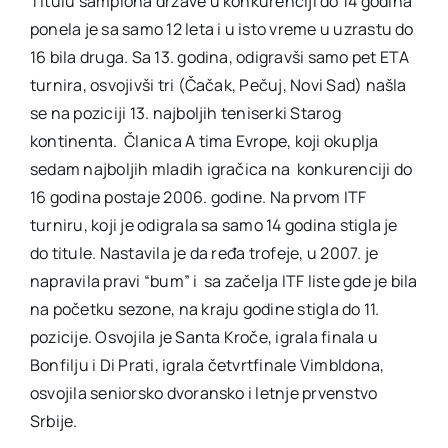
Titulu šampiona države u konkurenciji do 14 godina
ponela je sa samo 12 leta i u isto vreme u uzrastu do
16 bila druga. Sa 13. godina, odigravši samo pet ETA
turnira, osvojivši tri (Čačak, Pečuj, Novi Sad) našla
se na poziciji 13. najboljih teniserki Starog
kontinenta. Članica A tima Evrope, koji okuplja
sedam najboljih mladih igračica na konkurenciji do
16 godina postaje 2006. godine. Na prvom ITF
turniru, koji je odigrala sa samo 14 godina stigla je
do titule. Nastavila je da ređa trofeje, u 2007. je
napravila pravi “bum” i sa začelja ITF liste gde je bila
na početku sezone, na kraju godine stigla do 11.
pozicije. Osvojila je Santa Kroče, igrala finala u
Bonfilju i Di Prati, igrala četvrtfinale Vimbldona,
osvojila seniorsko dvoransko i letnje prvenstvo
Srbije.