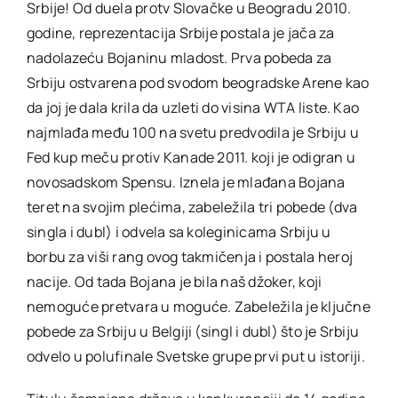
Srbije! Od duela protv Slovačke u Beogradu 2010.
godine, reprezentacija Srbije postala je jača za
nadolazeću Bojaninu mladost. Prva pobeda za
Srbiju ostvarena pod svodom beogradske Arene kao
da joj je dala krila da uzleti do visina WTA liste. Kao
najmlađa među 100 na svetu predvodila je Srbiju u
Fed kup meču protiv Kanade 2011. koji je odigran u
novosadskom Spensu. Iznela je mlađana Bojana
teret na svojim plećima, zabeležila tri pobede (dva
singla i dubl) i odvela sa koleginicama Srbiju u
borbu za viši rang ovog takmičenja i postala heroj
nacije. Od tada Bojana je bila naš džoker, koji
nemoguće pretvara u moguće. Zabeležila je ključne
pobede za Srbiju u Belgiji (singl i dubl) što je Srbiju
odvelo u polufinale Svetske grupe prvi put u istoriji.