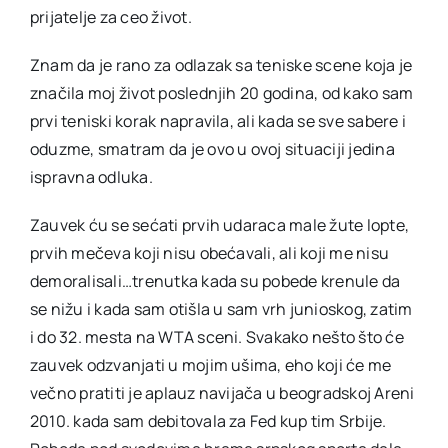
prijatelje za ceo život.
Znam da je rano za odlazak sa teniske scene koja je
značila moj život poslednjih 20 godina, od kako sam
prvi teniski korak napravila, ali kada se sve sabere i
oduzme, smatram da je ovo u ovoj situaciji jedina
ispravna odluka.
Zauvek ću se sećati prvih udaraca male žute lopte,
prvih mečeva koji nisu obećavali, ali koji me nisu
demoralisali…trenutka kada su pobede krenule da
se nižu i kada sam otišla u sam vrh junioskog, zatim
i do 32. mesta na WTA sceni. Svakako nešto što će
zauvek odzvanjati u mojim ušima, eho koji će me
večno pratiti je aplauz navijača u beogradskoj Areni
2010. kada sam debitovala za Fed kup tim Srbije.