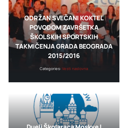
ODRŽAN SVEČANI KOKTEL
POVODOM ZAVRŠETKA
ŠKOLSKIH SPORTSKIH
TAKMIČENJA GRADA BEOGRADA
2015/2016
Categories:
Vesti naslovna
Dueli Školaraca Moskve I