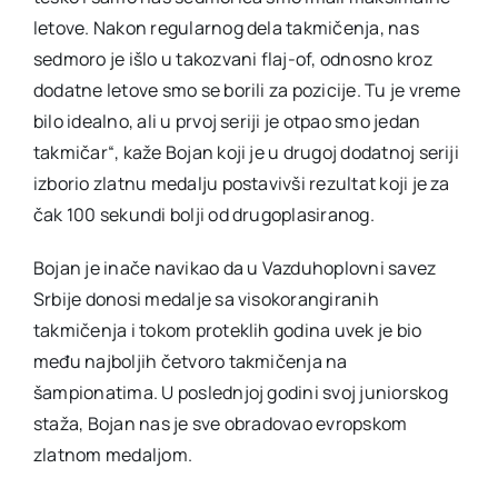
letove. Nakon regularnog dela takmičenja, nas
sedmoro je išlo u takozvani flaj-of, odnosno kroz
dodatne letove smo se borili za pozicije. Tu je vreme
bilo idealno, ali u prvoj seriji je otpao smo jedan
takmičar“, kaže Bojan koji je u drugoj dodatnoj seriji
izborio zlatnu medalju postavivši rezultat koji je za
čak 100 sekundi bolji od drugoplasiranog.
Bojan je inače navikao da u Vazduhoplovni savez
Srbije donosi medalje sa visokorangiranih
takmičenja i tokom proteklih godina uvek je bio
među najboljih četvoro takmičenja na
šampionatima. U poslednjoj godini svoj juniorskog
staža, Bojan nas je sve obradovao evropskom
zlatnom medaljom.