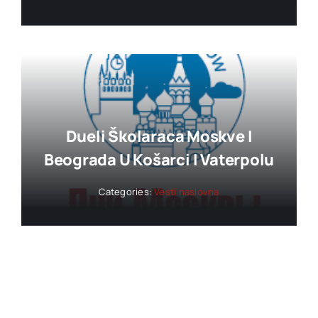
Dueli Školaraca Moskve I
Beograda U Košarci I Vaterpolu
Categories:
Vesti naslovna