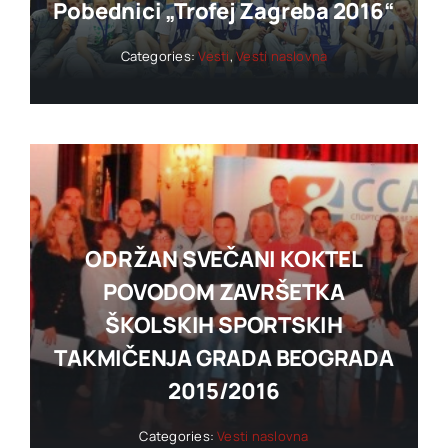
Pobednici „trofej Zagreba 2016“
Categories:
Vesti
,
Vesti naslovna
ODRŽAN SVEČANI KOKTEL
POVODOM ZAVRŠETKA
ŠKOLSKIH SPORTSKIH
TAKMIČENJA GRADA BEOGRADA
2015/2016
Categories:
Vesti naslovna