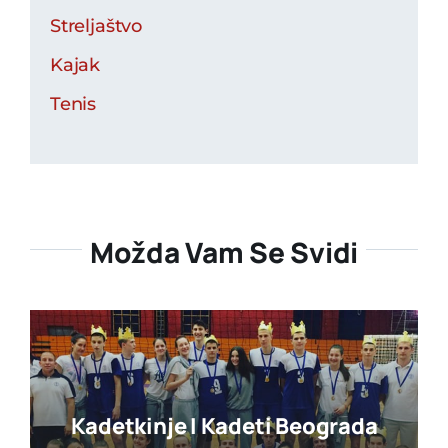
Streljaštvo
Kajak
Tenis
Možda Vam Se Svidi
Kadetkinje I Kadeti Beograda