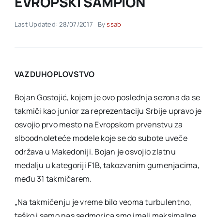
EVROPSKI ŠAMPION
Last Updated: 28/07/2017
By
ssab
Akti SSAB
Kontakt
VAZDUHOPLOVSTVO
Bojan Gostojić, kojem je ovo poslednja sezona da se
takmiči kao junior za reprezentaciju Srbije upravo je
osvojio prvo mesto na Evropskom prvenstvu za
slboodnoleteće modele koje se do subote uveče
održava u Makedoniji. Bojan je osvojio zlatnu
medalju u kategoriji F1B, takozvanim gumenjacima,
među 31 takmičarem.
„Na takmičenju je vreme bilo veoma turbulentno,
teško i samo nas sedmorica smo imali maksimalne