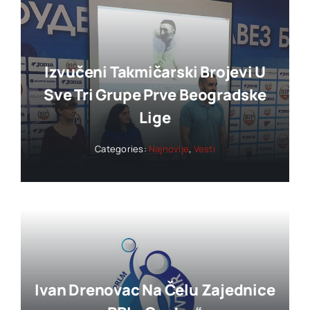
Izvučeni Takmičarski Brojevi U
Sve Tri Grupe Prve Beogradske
Lige
Categories:
Najnovije
,
Vesti
Ivan Drenovac Na Čelu Zajednice