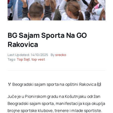
Akti SSAB
Kontakt
BG Sajam Sporta Na GO
Rakovica
Last Updated: 14/10/2025
By
srecko
Tags:
Top Sajt
,
top vest
🏅 Beogradski sajam sporta na opštini Rakovica 🙌
Juče je u Pionirskom gradu na Košutnjaku održan
Beogradski sajam sporta, manifestacija koja okuplja
brojne sportske klubove, trenere i mlade sportiste.