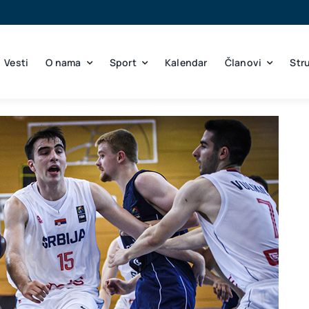
Vesti
O nama
Sport
Kalendar
Članovi
Str