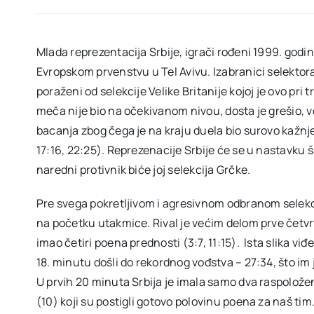
Mlada reprezentacija Srbije, igrači rođeni 1999. godine
Evropskom prvenstvu u Tel Avivu. Izabranici selektor
poraženi od selekcije Velike Britanije kojoj je ovo pr
meča nije bio na očekivanom nivou, dosta je grešio, ve
bacanja zbog čega je na kraju duela bio surovo kažnjen
17:16, 22:25). Reprezenacije Srbije će se u nastavku 
naredni protivnik biće joj selekcija Grčke.
Pre svega pokretljivom i agresivnom odbranom selekcij
na početku utakmice. Rival je većim delom prve četvr
imao četiri poena prednosti (3:7, 11:15). Ista slika viđ
18. minutu došli do rekordnog vođstva – 27:34, što im 
U prvih 20 minuta Srbija je imala samo dva raspolože
(10) koji su postigli gotovo polovinu poena za naš tim