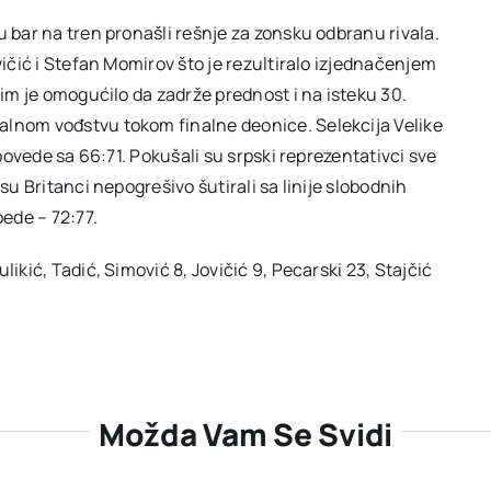
u bar na tren pronašli rešnje za zonsku odbranu rivala.
vičić i Stefan Momirov što je rezultiralo izjednačenjem
 im je omogućilo da zadrže prednost i na isteku 30.
alnom vođstvu tokom finalne deonice. Selekcija Velike
 povede sa 66:71. Pokušali su srpski reprezentativci sve
su Britanci nepogrešivo šutirali sa linije slobodnih
bede – 72:77.
ikić, Tadić, Simović 8, Jovičić 9, Pecarski 23, Stajčić
Možda Vam Se Svidi