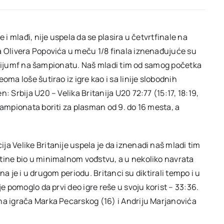
 i mlađi, nije uspela da se plasira u četvrtfinale na
a Olivera Popovića u meču 1/8 finala iznenađujuće su
i trijumf na šampionatu. Naš mladi tim od samog početka
oma loše šutirao iz igre kao i sa linije slobodnih
: Srbija U20 – Velika Britanija U20 72:77 (15:17, 18:19,
šampionata boriti za plasman od 9. do 16 mesta, a
a Velike Britanije uspela je da iznenadi naš mladi tim
tine bio u minimalnom vođstvu, a u nekoliko navrata
ena je i u drugom periodu. Britanci su diktirali tempo i u
je pomoglo da prvi deo igre reše u svoju korist – 33:36.
na igrača Marka Pecarskog (16) i Andriju Marjanovića
.