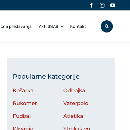
učna predavanja
Akti SSAB
Kontakt
Popularne kategorije
Košarka
Odbojka
Rukomet
Vaterpolo
Fudbal
Atletika
Plivanje
Streljaštvo