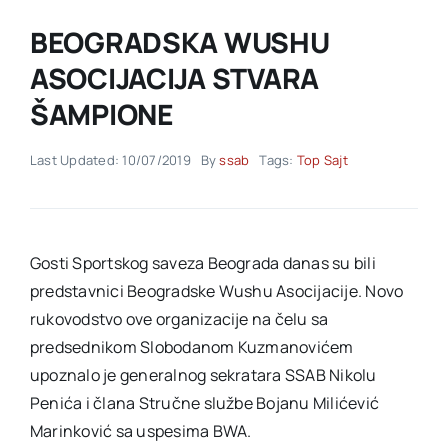
BEOGRADSKA WUSHU
Akti SSAB
ASOCIJACIJA STVARA
ŠAMPIONE
Kontakt
Last Updated: 10/07/2019
By
ssab
Tags:
Top Sajt
Gosti Sportskog saveza Beograda danas su bili
predstavnici Beogradske Wushu Asocijacije. Novo
rukovodstvo ove organizacije na čelu sa
predsednikom Slobodanom Kuzmanovićem
upoznalo je generalnog sekratara SSAB Nikolu
Penića i člana Stručne službe Bojanu Milićević
Marinković sa uspesima BWA.