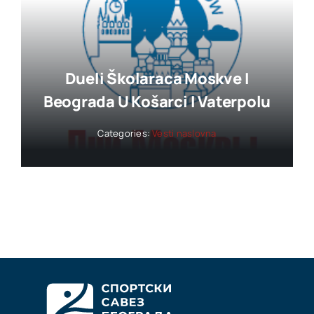
Dueli Školaraca Moskve I
Beograda U Košarci I Vaterpolu
Categories:
Vesti naslovna