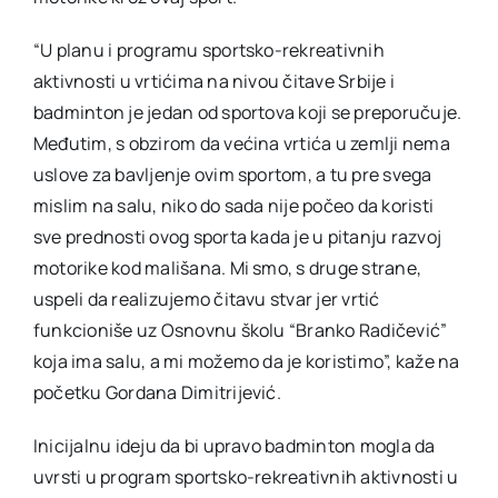
“U planu i programu sportsko-rekreativnih
aktivnosti u vrtićima na nivou čitave Srbije i
badminton je jedan od sportova koji se preporučuje.
Međutim, s obzirom da većina vrtića u zemlji nema
uslove za bavljenje ovim sportom, a tu pre svega
mislim na salu, niko do sada nije počeo da koristi
sve prednosti ovog sporta kada je u pitanju razvoj
motorike kod mališana. Mi smo, s druge strane,
uspeli da realizujemo čitavu stvar jer vrtić
funkcioniše uz Osnovnu školu “Branko Radičević”
koja ima salu, a mi možemo da je koristimo”, kaže na
početku Gordana Dimitrijević.
Inicijalnu ideju da bi upravo badminton mogla da
uvrsti u program sportsko-rekreativnih aktivnosti u