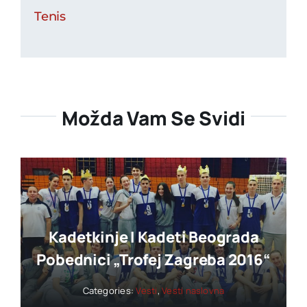
Tenis
Možda Vam Se Svidi
Kadetkinje I Kadeti Beograda
Pobednici „trofej Zagreba 2016“
Categories:
Vesti
,
Vesti naslovna