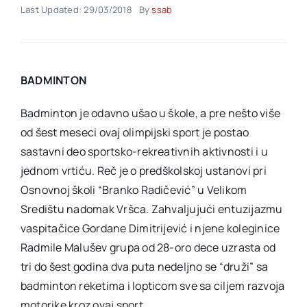
Last Updated: 29/03/2018
By
ssab
Akti SSAB
BADMINTON
Kontakt
Badminton je odavno ušao u škole, a pre nešto više
od šest meseci ovaj olimpijski sport je postao
sastavni deo sportsko-rekreativnih aktivnosti i u
jednom vrtiću. Reč je o predškolskoj ustanovi pri
Osnovnoj školi “Branko Radičević” u Velikom
Središtu nadomak Vršca. Zahvaljujući entuzijazmu
vaspitačice Gordane Dimitrijević i njene koleginice
Radmile Malušev grupa od 28-oro dece uzrasta od
tri do šest godina dva puta nedeljno se “druži” sa
badminton reketima i lopticom sve sa ciljem razvoja
motorike kroz ovaj sport.