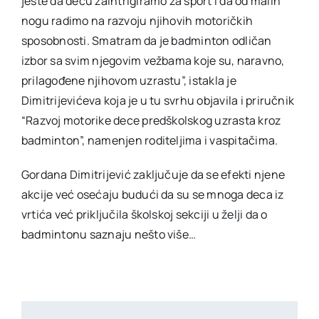
jeste da decu zaintrigiramo za sport i da od malih
nogu radimo na razvoju njihovih motoričkih
sposobnosti. Smatram da je badminton odličan
izbor sa svim njegovim vežbama koje su, naravno,
prilagođene njihovom uzrastu”, istakla je
Dimitrijevićeva koja je u tu svrhu objavila i priručnik
“Razvoj motorike dece predškolskog uzrasta kroz
badminton”, namenjen roditeljima i vaspitačima.
Gordana Dimitrijević zaključuje da se efekti njene
akcije već osećaju budući da su se mnoga deca iz
vrtića već priključila školskoj sekciji u želji da o
badmintonu saznaju nešto više…