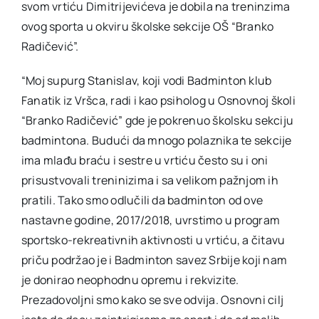
svom vrtiću Dimitrijevićeva je dobila na treninzima
ovog sporta u okviru školske sekcije OŠ “Branko
Radičević”.
“Moj supurg Stanislav, koji vodi Badminton klub
Fanatik iz Vršca, radi i kao psiholog u Osnovnoj školi
“Branko Radičević” gde je pokrenuo školsku sekciju
badmintona. Budući da mnogo polaznika te sekcije
ima mlađu braću i sestre u vrtiću često su i oni
prisustvovali treninizima i sa velikom pažnjom ih
pratili. Tako smo odlučili da badminton od ove
nastavne godine, 2017/2018, uvrstimo u program
sportsko-rekreativnih aktivnosti u vrtiću, a čitavu
priču podržao je i Badminton savez Srbije koji nam
je donirao neophodnu opremu i rekvizite.
Prezadovoljni smo kako se sve odvija. Osnovni cilj