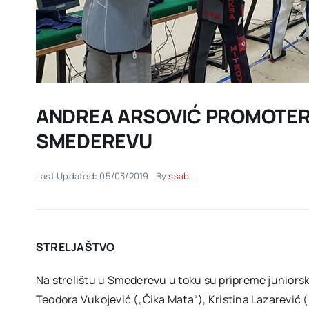
ANDREA ARSOVIĆ PROMOTER 
SMEDEREVU
Last Updated: 05/03/2019
By
ssab
STRELJAŠTVO
Na strelištu u Smederevu u toku su pripreme juniors
Teodora Vukojević („Čika Mata“), Kristina Lazarević (