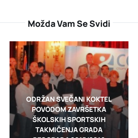
Možda Vam Se Svidi
ODRŽAN SVEČANI KOKTEL
POVODOM ZAVRŠETKA
ŠKOLSKIH SPORTSKIH
TAKMIČENJA GRADA