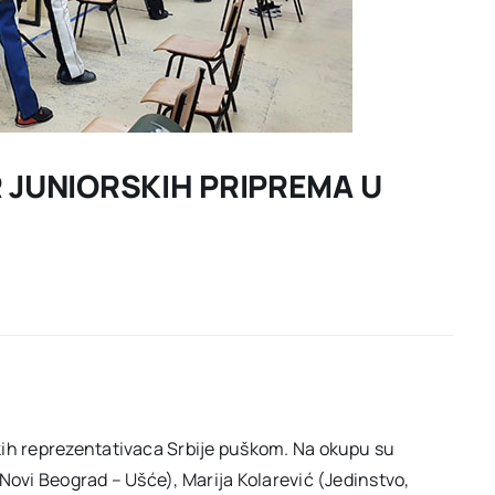
JUNIORSKIH PRIPREMA U
kih reprezentativaca Srbije puškom. Na okupu su
Novi Beograd – Ušće), Marija Kolarević (Jedinstvo,