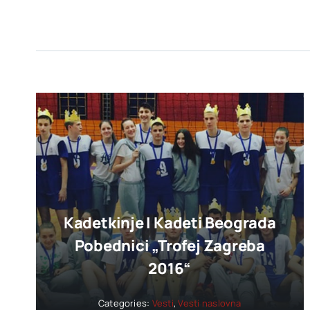
Kadetkinje I Kadeti Beograda
Pobednici „trofej Zagreba
2016“
Categories:
Vesti
,
Vesti naslovna