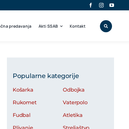
učna predavanja
Akti SSAB
Kontakt
Popularne kategorije
Košarka
Odbojka
Rukomet
Vaterpolo
Fudbal
Atletika
Plivanje
Streljaštvo