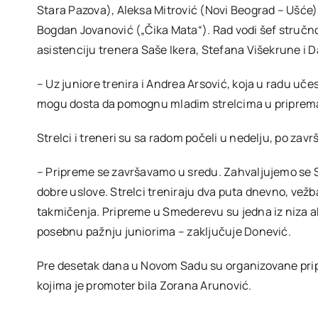
Stara Pazova), Aleksa Mitrović (Novi Beograd – Ušće),
Bogdan Jovanović („Čika Mata“). Rad vodi šef stručn
asistenciju trenera Saše Ikera, Stefana Višekrune i 
– Uz juniore trenira i Andrea Arsović, koja u radu uče
mogu dosta da pomognu mladim strelcima u pripremam
Strelci i treneri su sa radom počeli u nedelju, po za
– Pripreme se završavamo u sredu. Zahvaljujemo se S
dobre uslove. Strelci treniraju dva puta dnevno, vežb
takmičenja. Pripreme u Smederevu su jedna iz niza ak
posebnu pažnju juniorima – zaključuje Donević.
Pre desetak dana u Novom Sadu su organizovane prip
kojima je promoter bila Zorana Arunović.