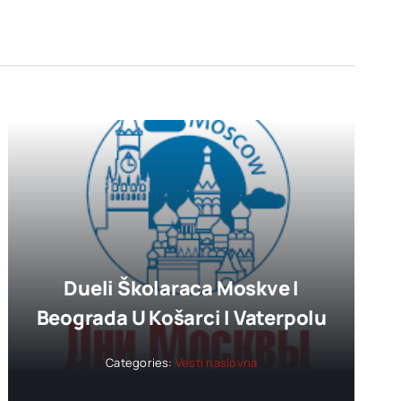
Dueli Školaraca Moskve I
Beograda U Košarci I Vaterpolu
Categories:
Vesti naslovna