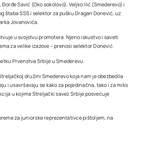
 Đorđe Savić (Oko sokolovo), Veljko Ilić (Smederevo) i
og štaba SSS i selektor za pušku Dragan Donević, uz
Darka Jovanovića.
stvuje u svojstvu promotera. Njeno iskustvo i saveti
a za velike izazove – prenosi selektor Donević.
vršetku Prvenstva Srbije u Smederevu.
treljačkoj družini Smederevo koja nam je obezbedila
aju i usavršavaju se kako za pojedinačna, tako i za miks
cija u kojima Streljački savez Srbije posvećuje
reme za juniorske reprezentativce pištoljem, na