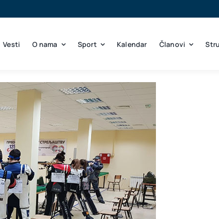
Vesti
O nama
Sport
Kalendar
Članovi
Str