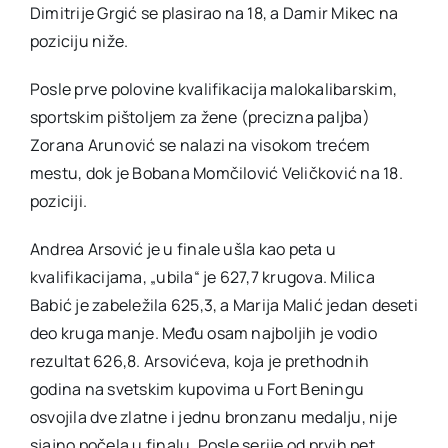
Dimitrije Grgić se plasirao na 18, a Damir Mikec na
poziciju niže.
Posle prve polovine kvalifikacija malokalibarskim,
sportskim pištoljem za žene (precizna paljba)
Zorana Arunović se nalazi na visokom trećem
mestu, dok je Bobana Momčilović Veličković na 18.
poziciji.
Andrea Arsović je u finale ušla kao peta u
kvalifikacijama, „ubila“ je 627,7 krugova. Milica
Babić je zabeležila 625,3, a Marija Malić jedan deseti
deo kruga manje. Među osam najboljih je vodio
rezultat 626,8. Arsovićeva, koja je prethodnih
godina na svetskim kupovima u Fort Beningu
osvojila dve zlatne i jednu bronzanu medalju, nije
sjajno počela u finalu. Posle serije od prvih pet