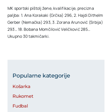
MK sportski pištolj žene, kvalifikacije, precizna
paljba: 1. Ana Korakaki (Grčka) 296, 2. Hajdi Dithelm
Gerber (Nemačka) 293, 3. Zorana Arunović (Srbija)
293… 18. Bobana Momčilović Veličković 285…
Ukupno 30 takmičarki.
Popularne kategorije
Košarka
Rukomet
Fudbal