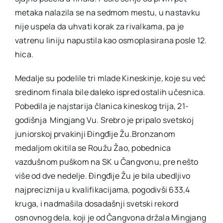
metaka nalazila se na sedmom mestu, u nastavku
nije uspela da uhvati korak za rivalkama, pa je
vatrenu liniju napustila kao osmoplasirana posle 12.
hica.
Medalje su podelile tri mlade Kineskinje, koje su već
sredinom finala bile daleko ispred ostalih učesnica.
Pobedila je najstarija članica kineskog trija, 21-
godišnja Mingjang Vu. Srebro je pripalo svetskoj
juniorskoj prvakinji Đingđije Žu.Bronzanom
medaljom okitila se Roužu Žao, pobednica
vazdušnom puškom na SK u Čangvonu, pre nešto
više od dve nedelje. Đingđije Žu je bila ubedljivo
najpreciznija u kvalifikacijama, pogodivši 633,4
kruga, i nadmašila dosadašnji svetski rekord
osnovnog dela, koji je od Čangvona držala Mingjang