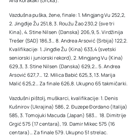
Ana Korakaki (Grčka).
Vazdušna puška, žene, finale: 1. Mingjang Vu 252,2,
2. Jingđije Žu 251,8, 3. Roužu Žao 230,2 (sve tri
Kina), 4. Stine Nilsen (Danska) 206,9, 5. Virdžinija
Trešer (SAD) 186,3… 8. Andrea Arsović (Srbija) 122,2.
Kvalifikacije: 1. Jingđie Žu (Kina) 633,4 (svetski
seniorski i juniorski rekord), 2. Mingjang Vu (Kina)
629,3, 3. Stine Nilsen (Danska) 629,2… 5. Andrea
Arsović 627,7… 12. Milica Babić 625,3, 13. Marija
Malić 625,2… Za finale 626,8. Ukupno 65 takmičarki.
Vazdušni pištolj, muškarci, kvalifikacije: 1. Denis
Kušnirov (Ukrajina) 586, 2. Đuzepe Đordano (Italija)
585, 3. Tomojuki Macuda (Japan) 583… 18. Dimitrije
Grgić 575 (17 centara), 19. Damir Mikec 575 (16
centara)… Za finale 579. Ukupno 51 strelac.