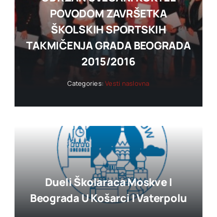
POVODOM ZAVRŠETKA
ŠKOLSKIH SPORTSKIH
TAKMIČENJA GRADA BEOGRADA
2015/2016
Categories:
Vesti naslovna
Dueli Školaraca Moskve I
Beograda U Košarci I Vaterpolu