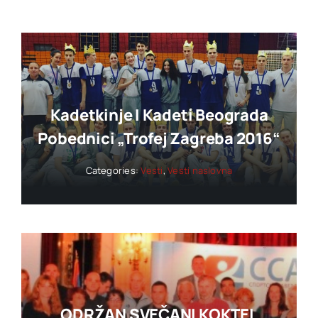
Kadetkinje I Kadeti Beograda
Pobednici „trofej Zagreba 2016“
Categories:
Vesti
,
Vesti naslovna
ODRŽAN SVEČANI KOKTEL