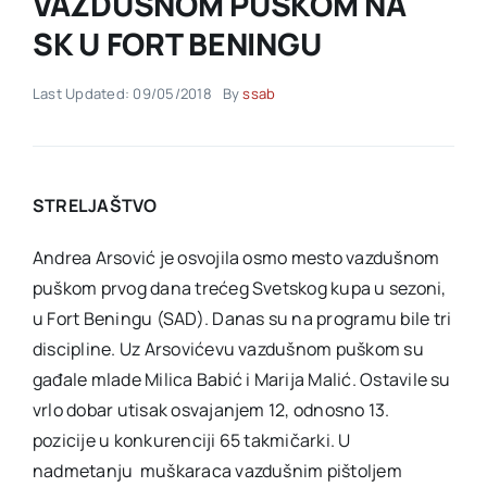
VAZDUŠNOM PUŠKOM NA
SK U FORT BENINGU
Akti SSAB
Last Updated: 09/05/2018
By
ssab
Kontakt
STRELJAŠTVO
Andrea Arsović je osvojila osmo mesto vazdušnom
puškom prvog dana trećeg Svetskog kupa u sezoni,
u Fort Beningu (SAD). Danas su na programu bile tri
discipline. Uz Arsovićevu vazdušnom puškom su
gađale mlade Milica Babić i Marija Malić. Ostavile su
vrlo dobar utisak osvajanjem 12, odnosno 13.
pozicije u konkurenciji 65 takmičarki. U
nadmetanju muškaraca vazdušnim pištoljem