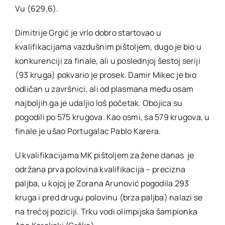
Vu (629,6).
Dimitrije Grgić je vrlo dobro startovao u
kvalifikacijama vazdušnim pištoljem, dugo je bio u
konkurenciji za finale, ali u poslednjoj šestoj seriji
(93 kruga) pokvario je prosek. Damir Mikec je bio
odličan u završnici, ali od plasmana među osam
najboljih ga je udaljio loš početak. Obojica su
pogodili po 575 krugova. Kao osmi, sa 579 krugova, u
finale je ušao Portugalac Pablo Karera.
U kvalifikacijama MK pištoljem za žene danas je
održana prva polovina kvalifikacija – precizna
paljba, u kojoj je Zorana Arunović pogodila 293
kruga i pred drugu polovinu (brza paljba) nalazi se
na trećoj poziciji. Trku vodi olimpijska šampionka