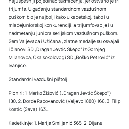
najuspešniji pojedinac takmičenja, jer ostvario je tri
trijumfa. U gađanju standardnom vazdušnom
puškom bio je najbolji kako u kadetskoj, tako i u
mlađejuniorskoj konkurenciji, a trijumfovao je i u
nadmetanju juniora serijskom vazdušnom puškom.
Sem Valjevaca i Užičana , zlatne medalje su osvajali
i članovi SD „Dragan Jevtić Škepo“ iz Gornjeg
Milanovca, Oka sokolovog i SD „Boško Petrović“ iz
Ivanjice.
Standardni vazdušni pištolj
Pioniri: 1. Marko Žižović („Dragan Jevtić Škepo“)
180, 2. Đorđe Radovanović (Valjevo 1880) 168, 3. Filip
Kostić (Sava) 163…
Kadetkinje: 1. Marija Smiljanić 365, 2. Dijana