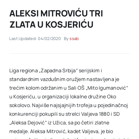
ALEKSI MITROVIĆU TRI
Akti SSAB
ZLATA U KOSJERIĆU
Kontakt
Last Updated: 04/02/2020
By
ssab
Liga regiona „Zapadna Srbija“ serijskim i
standardnim vazdušnim oružjem nastavljena je
trećim kolom održanim u Sali OŠ „Mito Igumanović“
u Kosjeriću, u organizaciji lokalne družine Oko
sokolovo. Najviše najsjajnijih trofeja u pojedinačnoj
konkurenciji pokupili su strelci Valjeva 1880 i SD
„Aleksa Dejović“ iz Užica, sa po četiri zlatne
medalje. Aleksa Mitrović, kadet Valjeva, je bio